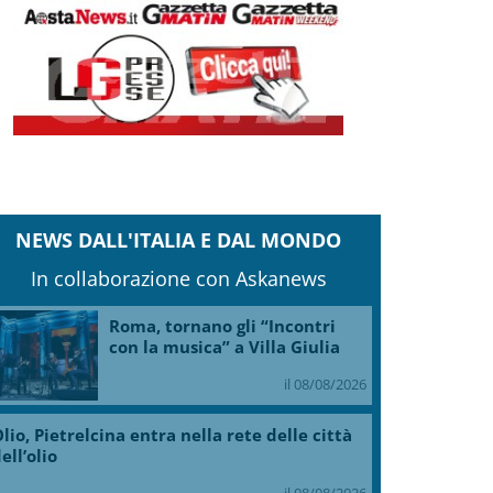
NEWS DALL'ITALIA E DAL MONDO
In collaborazione con Askanews
Roma, tornano gli “Incontri
con la musica” a Villa Giulia
il 08/08/2026
lio, Pietrelcina entra nella rete delle città
ell’olio
il 08/08/2026