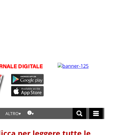
ALTRO
licca per leggere tutte le