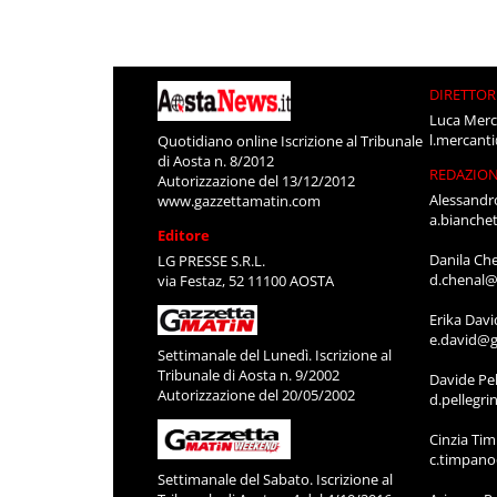
DIRETTOR
Luca Merc
l.mercant
Quotidiano online Iscrizione al Tribunale
di Aosta n. 8/2012
REDAZIO
Autorizzazione del 13/12/2012
Alessandr
www.gazzettamatin.com
a.bianche
Editore
Danila Ch
LG PRESSE S.R.L.
d.chenal@
via Festaz, 52 11100 AOSTA
Erika Davi
e.david@g
Settimanale del Lunedì. Iscrizione al
Tribunale di Aosta n. 9/2002
Davide Pel
Autorizzazione del 20/05/2002
d.pellegr
Cinzia Ti
c.timpan
Settimanale del Sabato. Iscrizione al