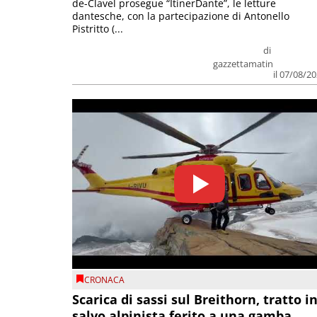
de-Clavel prosegue “ItinerDante”, le letture
dantesche, con la partecipazione di Antonello
Pistritto (...
di
gazzettamatin
il 07/08/2
CRONACA
Scarica di sassi sul Breithorn, tratto i
salvo alpinista ferito a una gamba