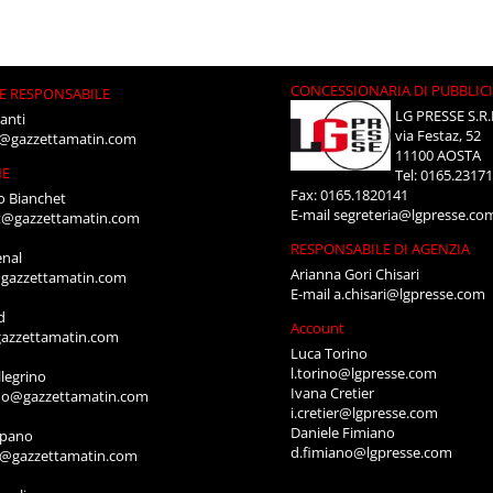
CONCESSIONARIA DI PUBBLIC
E RESPONSABILE
LG PRESSE S.R.
anti
via Festaz, 52
i@gazzettamatin.com
11100 AOSTA
NE
Tel: 0165.2317
Fax: 0165.1820141
o Bianchet
E-mail
segreteria@lgpresse.co
t@gazzettamatin.com
RESPONSABILE DI AGENZIA
enal
Arianna Gori Chisari
gazzettamatin.com
E-mail
a.chisari@lgpresse.com
d
Account
azzettamatin.com
Luca Torino
l.torino@lgpresse.com
legrino
Ivana Cretier
ino@gazzettamatin.com
i.cretier@lgpresse.com
Daniele Fimiano
mpano
d.fimiano@lgpresse.com
o@gazzettamatin.com