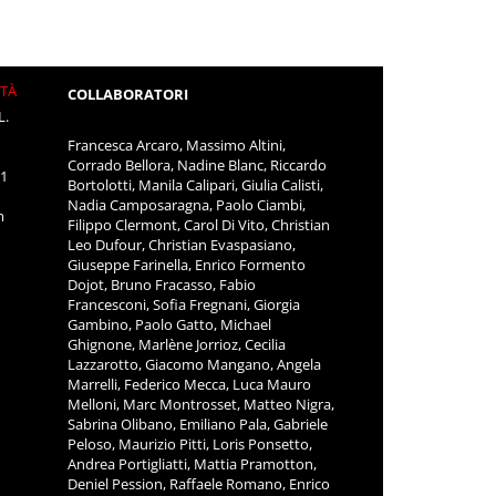
ITÀ
COLLABORATORI
L.
Francesca Arcaro, Massimo Altini,
Corrado Bellora, Nadine Blanc, Riccardo
11
Bortolotti, Manila Calipari, Giulia Calisti,
Nadia Camposaragna, Paolo Ciambi,
m
Filippo Clermont, Carol Di Vito, Christian
Leo Dufour, Christian Evaspasiano,
Giuseppe Farinella, Enrico Formento
Dojot, Bruno Fracasso, Fabio
Francesconi, Sofia Fregnani, Giorgia
Gambino, Paolo Gatto, Michael
Ghignone, Marlène Jorrioz, Cecilia
Lazzarotto, Giacomo Mangano, Angela
Marrelli, Federico Mecca, Luca Mauro
Melloni, Marc Montrosset, Matteo Nigra,
Sabrina Olibano, Emiliano Pala, Gabriele
Peloso, Maurizio Pitti, Loris Ponsetto,
Andrea Portigliatti, Mattia Pramotton,
Deniel Pession, Raffaele Romano, Enrico