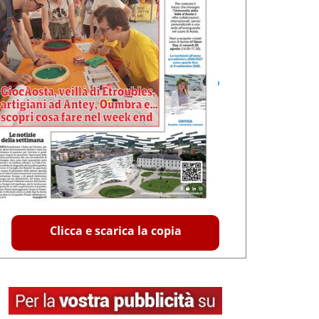
Clicca e scarica la copia