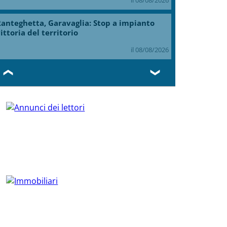
anteghetta, Garavaglia: Stop a impianto
ittoria del territorio
il 08/08/2026
❮
❯