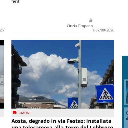
feriti
di
Cinzia Timpano
026
il 07/08/2026
O
COMUNI
d
n
Aosta, degrado in via Festaz: installata
una telecamera alla Torre del Lebbroso