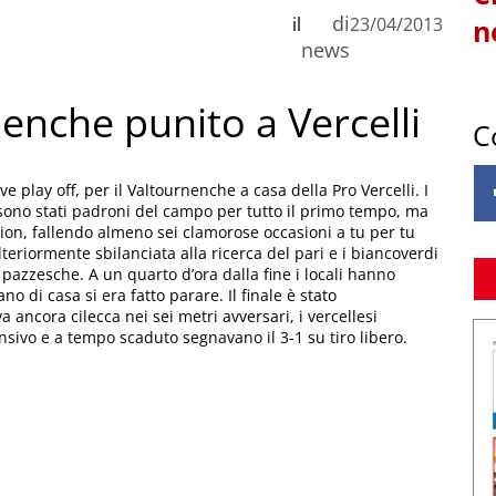
di
il
23/04/2013
n
news
rnenche punito a Vercelli
C
e play off, per il Valtournenche a casa della Pro Vercelli. I
z, sono stati padroni del campo per tutto il primo tempo, ma
sion, fallendo almeno sei clamorose occasioni a tu per tu
ulteriormente sbilanciata alla ricerca del pari e i biancoverdi
 pazzesche. A un quarto d’ora dalla fine i locali hanno
ano di casa si era fatto parare. Il finale è stato
 ancora cilecca nei sei metri avversari, i vercellesi
nsivo e a tempo scaduto segnavano il 3-1 su tiro libero.