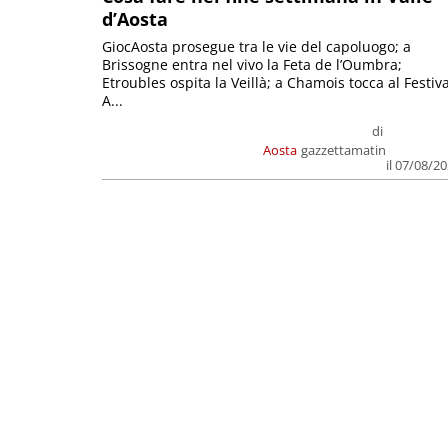
d’Aosta
GiocAosta prosegue tra le vie del capoluogo; a
Brissogne entra nel vivo la Feta de l’Oumbra;
Etroubles ospita la Veillà; a Chamois tocca al Festiva
A...
di
Aosta
gazzettamatin
il 07/08/2