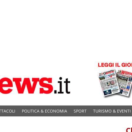
TTACOLI
POLITICA & ECONOMIA
SPORT
TURISMO & EVENTI
C