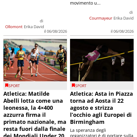
movimento u...
di
Courmayeur
Erika David
di
Ollomont
Erika David
il 06/08/2026
il 06/08/2026
SPORT
SPORT
Atletica: Matilde
Atletica: Asta in Piazza
Abelli lotta come una
torna ad Aosta il 22
leonessa, la 4×400
agosto e strizza
azzurra firma il
l’occhio agli Europei di
primato nazionale, ma
Birmingham
resta fuori dalla finale
La speranza degli
dei Mondiali Under 20
organizzatori è di portare sulla