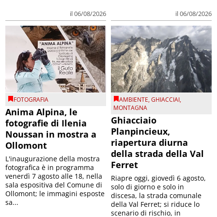
il 06/08/2026
il 06/08/2026
FOTOGRAFIA
AMBIENTE
,
GHIACCIAI
,
MONTAGNA
Anima Alpina, le
Ghiacciaio
fotografie di Ilenia
Planpincieux,
Noussan in mostra a
riapertura diurna
Ollomont
della strada della Val
L'inaugurazione della mostra
Ferret
fotografica è in programma
venerdì 7 agosto alle 18, nella
Riapre oggi, giovedì 6 agosto,
sala espositiva del Comune di
solo di giorno e solo in
Ollomont; le immagini esposte
discesa, la strada comunale
sa...
della Val Ferret; si riduce lo
scenario di rischio, in