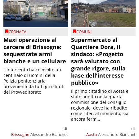
CRONACA
COMUNI
Maxi operazione al
Supermercato al
carcere di Brissogne:
Quartiere Dora, il
sequestrate armi
sindaco: «Progetto
bianche e un cellulare
sarà valutato con
grande rigore, sulla
L'intervento ha coinvolto un
base dell’interesse
centinaio di uomini della
Polizia penitenziaria,
pubblico»
provenienti da tutti gli istituti
Il primo cittadino di Aosta è
del Provveditorato
stato audito nella quarta
commissione del Consiglio
regionale, dove ha ribadito
come l'iter, al momento, sia
ancora ferm...
di
di
Brissogne
Alessandro Bianchet
Aosta
Alessandro Bianchet