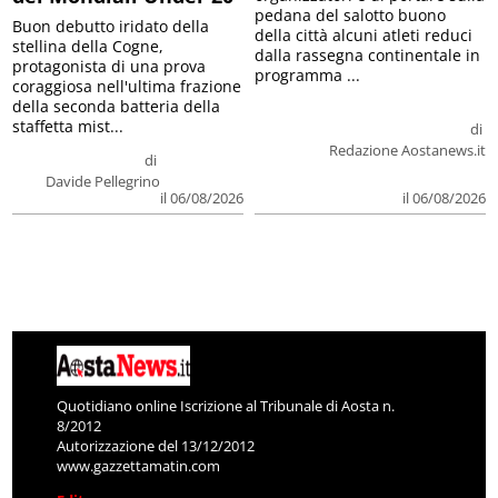
pedana del salotto buono
Buon debutto iridato della
della città alcuni atleti reduci
stellina della Cogne,
dalla rassegna continentale in
protagonista di una prova
programma ...
coraggiosa nell'ultima frazione
della seconda batteria della
staffetta mist...
di
Redazione Aostanews.it
di
Davide Pellegrino
il 06/08/2026
il 06/08/2026
Quotidiano online Iscrizione al Tribunale di Aosta n.
8/2012
Autorizzazione del 13/12/2012
www.gazzettamatin.com