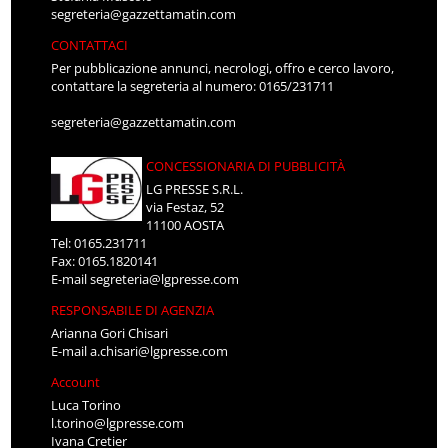
segreteria@gazzettamatin.com
CONTATTACI
Per pubblicazione annunci, necrologi, offro e cerco lavoro,
contattare la segreteria al numero: 0165/231711
segreteria@gazzettamatin.com
CONCESSIONARIA DI PUBBLICITÀ
LG PRESSE S.R.L.
via Festaz, 52
11100 AOSTA
Tel: 0165.231711
Fax: 0165.1820141
E-mail
segreteria@lgpresse.com
RESPONSABILE DI AGENZIA
Arianna Gori Chisari
E-mail
a.chisari@lgpresse.com
Account
Luca Torino
l.torino@lgpresse.com
Ivana Cretier