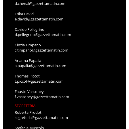
d.chenal@gazzettamatin.com
Erika David
e.david@gazzettamatin.com
Davide Pellegrino
d.pellegrino@gazzettamatin.com
Cinzia Timpano
c.timpano@gazzettamatin.com
Arianna Papalia
a.papalia@gazzettamatin.com
Thomas Piccot
t.piccot@gazzettamatin.com
Fausto Vassoney
f.vassoney@gazzettamatin.com
SEGRETERIA
Roberta Prodoti
segreteria@gazzettamatin.com
Stefania Muscolo