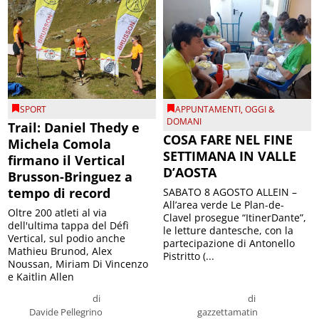
SPORT
APPUNTAMENTI
,
OGGI &
DOMANI
Trail: Daniel Thedy e
COSA FARE NEL FINE
Michela Comola
SETTIMANA IN VALLE
firmano il Vertical
D’AOSTA
Brusson-Bringuez a
tempo di record
SABATO 8 AGOSTO ALLEIN –
All’area verde Le Plan-de-
Oltre 200 atleti al via
Clavel prosegue “ItinerDante”,
dell'ultima tappa del Défì
le letture dantesche, con la
Vertical, sul podio anche
partecipazione di Antonello
Mathieu Brunod, Alex
Pistritto (...
Noussan, Miriam Di Vincenzo
e Kaitlin Allen
di
di
Davide Pellegrino
gazzettamatin