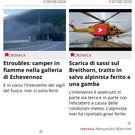
il 08/08/2026
il 07/08/2026
CRONACA
CRONACA
Etroubles: camper in
Scarica di sassi sul
fiamme nella galleria
Breithorn, tratto in
di Echevennoz
salvo alpinista ferito a
una gamba
E in corso l'intervento dei vigili
del fuoco, non ci sono feriti
L'intervento è avvenuto in
parte via terra e in parte con
l'elicottero a causa delle
condizioni meteo. L'alpinista
non ha riportato gravi ferite
di
cervinia
Alessandro Bianchet
di