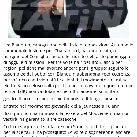
Leo Bianquin, capogruppo della lista di opposizione Autonomie
communale Insieme per Charvensod, ha annunciato, a
margine del Consiglio comunale, riunito nel tardo pomeriggio
di oggi, le dimissioni. Per tre volte ha ripetuto: «Lascio per
ragioni politiche ma lavorerò ancora per il gruppo; seguirò le
assemblee dal pubblico». Bianquin abbandona «per coerenza
perché non condivido più le azioni del movimento che mi ha
eletto. Sono deluso dalla politica portata avanti in questi ultimi
tempi dallUnion valdôtaine che, ultimamente, si limita a
gestire il potere economico». Unionista di lungo corso  è
entrato nel movimento giovanile della Jeunesse a 16 anni 
Bianquin non ha rinnovato la tessera del Mouvement ma non
vestirà  ha garantito  altre casacche.
Colto di sorpresa il sindaco Ennio Subet si è detto «spiaciuto
per la scelta». E ha proseguito: «A volte bisognerebbe lasciare