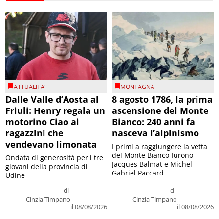
ATTUALITA'
MONTAGNA
Dalle Valle d’Aosta al
8 agosto 1786, la prima
Friuli: Henry regala un
ascensione del Monte
motorino Ciao ai
Bianco: 240 anni fa
ragazzini che
nasceva l’alpinismo
vendevano limonata
I primi a raggiungere la vetta
del Monte Bianco furono
Ondata di generosità per i tre
Jacques Balmat e Michel
giovani della provincia di
Gabriel Paccard
Udine
di
di
Cinzia Timpano
Cinzia Timpano
il 08/08/2026
il 08/08/2026