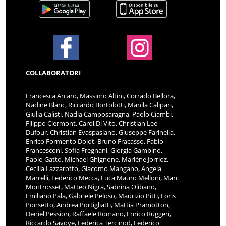
COLLABORATORI
Francesca Arcaro, Massimo Altini, Corrado Bellora,
Nadine Blanc, Riccardo Bortolotti, Manila Calipari,
Giulia Calisti, Nadia Camposaragna, Paolo Ciambi,
Filippo Clermont, Carol Di Vito, Christian Leo
Dufour, Christian Evaspasiano, Giuseppe Farinella,
Enrico Formento Dojot, Bruno Fracasso, Fabio
Francesconi, Sofia Fregnani, Giorgia Gambino,
Paolo Gatto, Michael Ghignone, Marlène Jorrioz,
Cecilia Lazzarotto, Giacomo Mangano, Angela
Marrelli, Federico Mecca, Luca Mauro Melloni, Marc
Montrosset, Matteo Nigra, Sabrina Olibano,
Emiliano Pala, Gabriele Peloso, Maurizio Pitti, Loris
Ponsetto, Andrea Portigliatti, Mattia Pramotton,
Deniel Pession, Raffaele Romano, Enrico Ruggeri,
Riccardo Savoye, Federica Tercinod, Federico