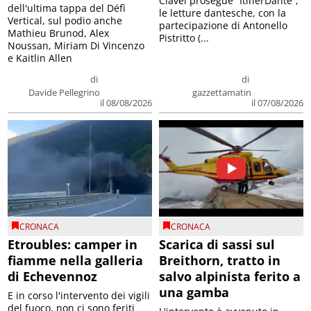
Clavel prosegue “ItinerDante”,
dell'ultima tappa del Défì
le letture dantesche, con la
Vertical, sul podio anche
partecipazione di Antonello
Mathieu Brunod, Alex
Pistritto (...
Noussan, Miriam Di Vincenzo
e Kaitlin Allen
di
di
Davide Pellegrino
gazzettamatin
il 08/08/2026
il 07/08/2026
CRONACA
CRONACA
Etroubles: camper in
Scarica di sassi sul
fiamme nella galleria
Breithorn, tratto in
di Echevennoz
salvo alpinista ferito a
una gamba
E in corso l'intervento dei vigili
del fuoco, non ci sono feriti