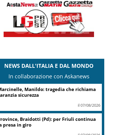
NEWS DALL'ITALIA E DAL MONDO
In collaborazione con Askanews
cciaierie Valbruna, Bitonci: trovato punto
i equilibrio
il 07/08/2026
Coin, accordo con sindacati su
piano risanamento e rilancio
il 07/08/2026