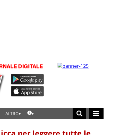
ALTRO
licca per leggere tutte le