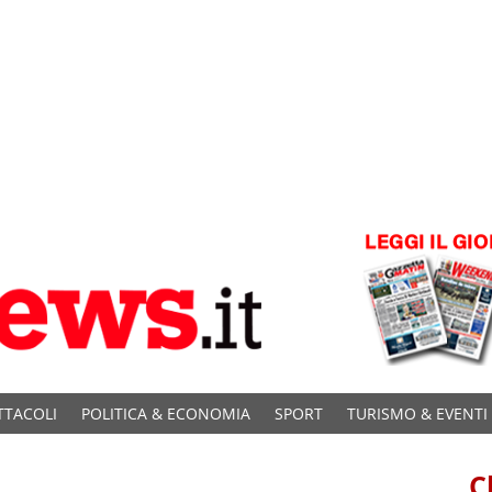
TTACOLI
POLITICA & ECONOMIA
SPORT
TURISMO & EVENTI
C