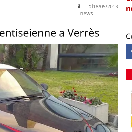
di
il
18/05/2013
n
news
ventiseienne a Verrès
C