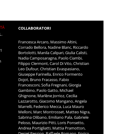
ITÀ
COLLABORATORI
L.
Francesca Arcaro, Massimo Altini,
Corrado Bellora, Nadine Blanc, Riccardo
11
Bortolotti, Manila Calipari, Giulia Calisti,
Nadia Camposaragna, Paolo Ciambi,
m
Filippo Clermont, Carol Di Vito, Christian
Leo Dufour, Christian Evaspasiano,
Giuseppe Farinella, Enrico Formento
Dojot, Bruno Fracasso, Fabio
Francesconi, Sofia Fregnani, Giorgia
Gambino, Paolo Gatto, Michael
Ghignone, Marlène Jorrioz, Cecilia
Lazzarotto, Giacomo Mangano, Angela
Marrelli, Federico Mecca, Luca Mauro
Melloni, Marc Montrosset, Matteo Nigra,
Sabrina Olibano, Emiliano Pala, Gabriele
Peloso, Maurizio Pitti, Loris Ponsetto,
Andrea Portigliatti, Mattia Pramotton,
Deniel Pession, Raffaele Romano, Enrico