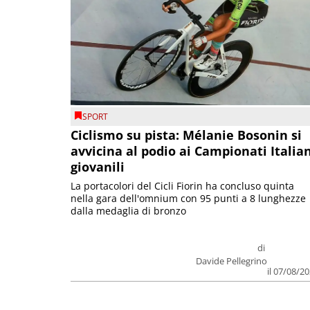
SPORT
Ciclismo su pista: Mélanie Bosonin si
avvicina al podio ai Campionati Italia
giovanili
La portacolori del Cicli Fiorin ha concluso quinta
nella gara dell'omnium con 95 punti a 8 lunghezze
dalla medaglia di bronzo
di
Davide Pellegrino
il 07/08/2