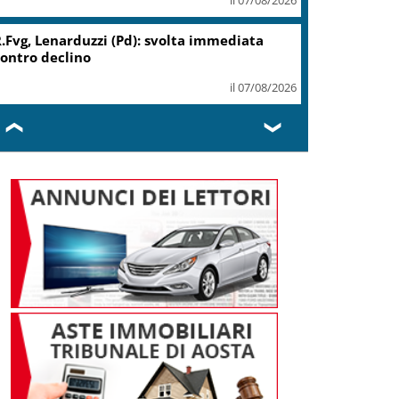
Migranti, Meloni: non c’è
spazio in Ue per chi alimenta
immigrazione clandestina
il 07/08/2026
❮
❯