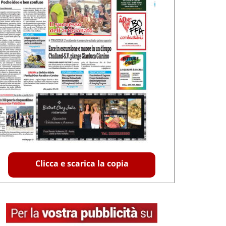
Clicca e scarica la copia