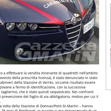
o a effettuare la vendita itinerante di quadretti nell’ambito
visto della prescritta licenza), è stato denunciato in stato
arabinieri della Stazione di Verrès, siccome risultato essere
giovane a fermo di identificazione, con la successiva
taglierino, che è stato quindi sequestrato. Nei confronti
 prevenzione del foglio di via obbligatorio, motivo per cui il
.
ta volta della Stazione di Donnas/Pont-St-Martin – hanno
, 28 anni di Pontboset, in quanto si era impossessato di un