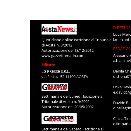
DIRETTOR
Luca Merc
l.mercant
Quotidiano online Iscrizione al Tribunale
di Aosta n. 8/2012
REDAZIO
Autorizzazione del 13/12/2012
Alessandr
www.gazzettamatin.com
a.bianche
Editore
Danila Ch
LG PRESSE S.R.L.
d.chenal@
via Festaz, 52 11100 AOSTA
Erika Davi
e.david@g
Settimanale del Lunedì. Iscrizione al
Tribunale di Aosta n. 9/2002
Davide Pel
Autorizzazione del 20/05/2002
d.pellegr
Cinzia Ti
c.timpan
Settimanale del Sabato. Iscrizione al