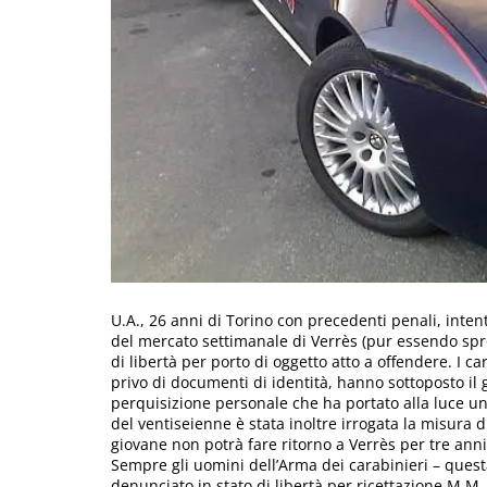
U.A., 26 anni di Torino con precedenti penali, intent
del mercato settimanale di Verrès (pur essendo sprov
di libertà per porto di oggetto atto a offendere. I c
privo di documenti di identità, hanno sottoposto il 
perquisizione personale che ha portato alla luce un 
del ventiseienne è stata inoltre irrogata la misura di
giovane non potrà fare ritorno a Verrès per tre anni
Sempre gli uomini dell’Arma dei carabinieri – ques
denunciato in stato di libertà per ricettazione M.M.