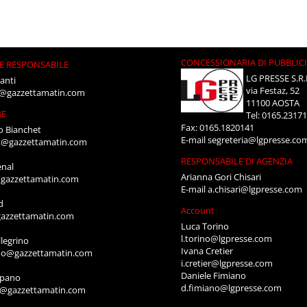
CONCESSIONARIA DI PUBBLIC
E RESPONSABILE
LG PRESSE S.R.
anti
via Festaz, 52
i@gazzettamatin.com
11100 AOSTA
NE
Tel: 0165.2317
Fax: 0165.1820141
o Bianchet
E-mail
segreteria@lgpresse.co
t@gazzettamatin.com
RESPONSABILE DI AGENZIA
enal
Arianna Gori Chisari
gazzettamatin.com
E-mail
a.chisari@lgpresse.com
d
Account
azzettamatin.com
Luca Torino
l.torino@lgpresse.com
legrino
Ivana Cretier
ino@gazzettamatin.com
i.cretier@lgpresse.com
Daniele Fimiano
mpano
d.fimiano@lgpresse.com
o@gazzettamatin.com