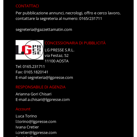
CONTATTACI
Per pubblicazione annunci, necrologi, offro e cerco lavoro,
contattare la segreteria al numero: 0165/231711
segreteria@gazzettamatin.com
CONCESSIONARIA DI PUBBLICITÀ
LG PRESSE S.R.L.
via Festaz, 52
11100 AOSTA
Tel: 0165.231711
Fax: 0165.1820141
E-mail
segreteria@lgpresse.com
RESPONSABILE DI AGENZIA
Arianna Gori Chisari
E-mail
a.chisari@lgpresse.com
Account
Luca Torino
l.torino@lgpresse.com
Ivana Cretier
i.cretier@lgpresse.com