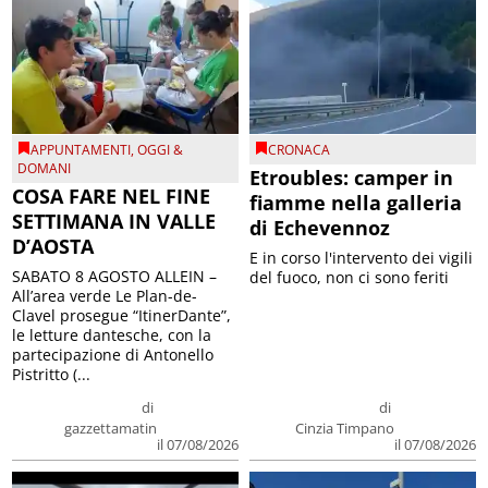
APPUNTAMENTI
,
OGGI &
CRONACA
DOMANI
Etroubles: camper in
COSA FARE NEL FINE
fiamme nella galleria
SETTIMANA IN VALLE
di Echevennoz
D’AOSTA
E in corso l'intervento dei vigili
SABATO 8 AGOSTO ALLEIN –
del fuoco, non ci sono feriti
All’area verde Le Plan-de-
Clavel prosegue “ItinerDante”,
le letture dantesche, con la
partecipazione di Antonello
Pistritto (...
di
di
gazzettamatin
Cinzia Timpano
il 07/08/2026
il 07/08/2026