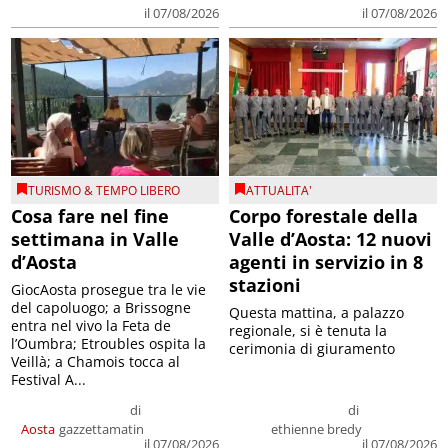
il 07/08/2026
il 07/08/2026
TURISMO & TEMPO LIBERO
ATTUALITA'
Cosa fare nel fine
Corpo forestale della
settimana in Valle
Valle d’Aosta: 12 nuovi
d’Aosta
agenti in servizio in 8
stazioni
GiocAosta prosegue tra le vie
del capoluogo; a Brissogne
Questa mattina, a palazzo
entra nel vivo la Feta de
regionale, si è tenuta la
l’Oumbra; Etroubles ospita la
cerimonia di giuramento
Veillà; a Chamois tocca al
Festival A...
di
di
Aosta
gazzettamatin
ethienne bredy
il 07/08/2026
il 07/08/2026