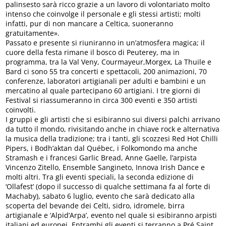
palinsesto sarà ricco grazie a un lavoro di volontariato molto
intenso che coinvolge il personale e gli stessi artisti; molti
infatti, pur di non mancare a Celtica, suoneranno
gratuitamente».
Passato e presente si riuniranno in un’atmosfera magica; il
cuore della festa rimane il bosco di Peuterey, ma in
programma, tra la Val Veny, Courmayeur,Morgex, La Thuile e
Bard ci sono 55 tra concerti e spettacoli, 200 animazioni, 70
conferenze, laboratori artigianali per adulti e bambini e un
mercatino al quale partecipano 60 artigiani. I tre giorni di
Festival si riassumeranno in circa 300 eventi e 350 artisti
coinvolti.
I gruppi e gli artisti che si esibiranno sui diversi palchi arrivano
da tutto il mondo, rivisitando anche in chiave rock e alternativa
la musica della tradizione; tra i tanti, gli scozzesi Red Hot Chilli
Pipers, i Bodh’aktan dal Québec, i Folkomondo ma anche
Stramash e i francesi Garlic Bread, Anne Gaelle, l’arpista
Vincenzo Zitello, Ensemble Sangineto, Innova Irish Dance e
molti altri. Tra gli eventi speciali, la seconda edizione di
‘Ollafest’ (dopo il successo di qualche settimana fa al forte di
Machaby), sabato 6 luglio, evento che sarà dedicato alla
scoperta del bevande dei Celti, sidro, idromele, birra
artigianale e ‘Alpid’Arpa’, evento nel quale si esibiranno arpisti
italiani ed europei. Entrambi gli eventi si terranno a Pré Saint