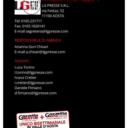
LG PRESSE S.R.L.
via Festaz, 52
11100 AOSTA
Tel: 0165.231711
Fax: 0165.1820141
E-mail
segreteria@lgpresse.com
RESPONSABILE DI AGENZIA
Arianna Gori Chisari
E-mail
a.chisari@lgpresse.com
Account
Luca Torino
l.torino@lgpresse.com
Ivana Cretier
i.cretier@lgpresse.com
Daniele Fimiano
d.fimiano@lgpresse.com