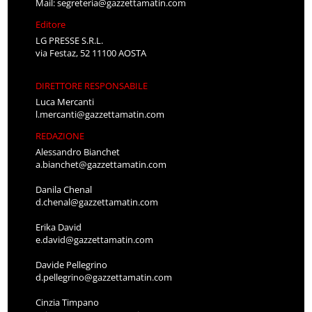
Mail:
segreteria@gazzettamatin.com
Editore
LG PRESSE S.R.L.
via Festaz, 52 11100 AOSTA
DIRETTORE RESPONSABILE
Luca Mercanti
l.mercanti@gazzettamatin.com
REDAZIONE
Alessandro Bianchet
a.bianchet@gazzettamatin.com
Danila Chenal
d.chenal@gazzettamatin.com
Erika David
e.david@gazzettamatin.com
Davide Pellegrino
d.pellegrino@gazzettamatin.com
Cinzia Timpano