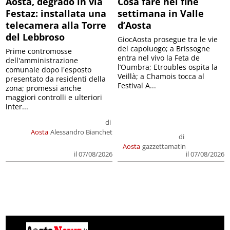
Aosta, degrado in via
Cosa fare nel fine
Festaz: installata una
settimana in Valle
telecamera alla Torre
d’Aosta
del Lebbroso
GiocAosta prosegue tra le vie
del capoluogo; a Brissogne
Prime contromosse
entra nel vivo la Feta de
dell'amministrazione
l’Oumbra; Etroubles ospita la
comunale dopo l'esposto
Veillà; a Chamois tocca al
presentato da residenti della
Festival A...
zona; promessi anche
maggiori controlli e ulteriori
inter...
di
Aosta
Alessandro Bianchet
di
Aosta
gazzettamatin
il 07/08/2026
il 07/08/2026