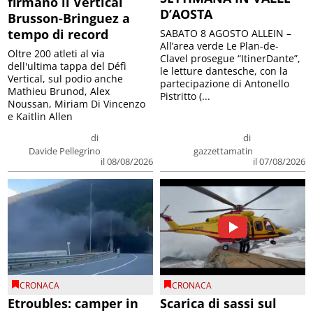
firmano il Vertical
D’AOSTA
Brusson-Bringuez a
tempo di record
SABATO 8 AGOSTO ALLEIN –
All’area verde Le Plan-de-
Oltre 200 atleti al via
Clavel prosegue “ItinerDante”,
dell'ultima tappa del Défì
le letture dantesche, con la
Vertical, sul podio anche
partecipazione di Antonello
Mathieu Brunod, Alex
Pistritto (...
Noussan, Miriam Di Vincenzo
e Kaitlin Allen
di
di
Davide Pellegrino
gazzettamatin
il 08/08/2026
il 07/08/2026
CRONACA
CRONACA
Etroubles: camper in
Scarica di sassi sul