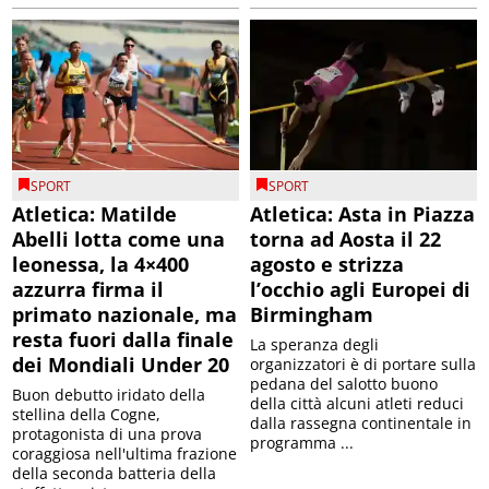
SPORT
SPORT
Atletica: Matilde
Atletica: Asta in Piazza
Abelli lotta come una
torna ad Aosta il 22
leonessa, la 4×400
agosto e strizza
azzurra firma il
l’occhio agli Europei di
primato nazionale, ma
Birmingham
resta fuori dalla finale
La speranza degli
dei Mondiali Under 20
organizzatori è di portare sulla
pedana del salotto buono
Buon debutto iridato della
della città alcuni atleti reduci
stellina della Cogne,
dalla rassegna continentale in
protagonista di una prova
programma ...
coraggiosa nell'ultima frazione
della seconda batteria della