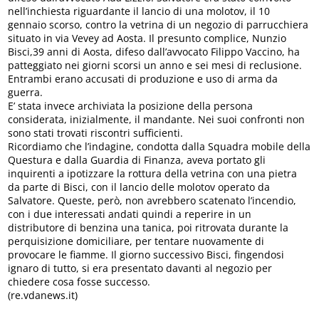
nell’inchiesta riguardante il lancio di una molotov, il 10
gennaio scorso, contro la vetrina di un negozio di parrucchiera
situato in via Vevey ad Aosta. Il presunto complice, Nunzio
Bisci,39 anni di Aosta, difeso dall’avvocato Filippo Vaccino, ha
patteggiato nei giorni scorsi un anno e sei mesi di reclusione.
Entrambi erano accusati di produzione e uso di arma da
guerra.
E’ stata invece archiviata la posizione della persona
considerata, inizialmente, il mandante. Nei suoi confronti non
sono stati trovati riscontri sufficienti.
Ricordiamo che l’indagine, condotta dalla Squadra mobile della
Questura e dalla Guardia di Finanza, aveva portato gli
inquirenti a ipotizzare la rottura della vetrina con una pietra
da parte di Bisci, con il lancio delle molotov operato da
Salvatore. Queste, però, non avrebbero scatenato l’incendio,
con i due interessati andati quindi a reperire in un
distributore di benzina una tanica, poi ritrovata durante la
perquisizione domiciliare, per tentare nuovamente di
provocare le fiamme. Il giorno successivo Bisci, fingendosi
ignaro di tutto, si era presentato davanti al negozio per
chiedere cosa fosse successo.
(re.vdanews.it)