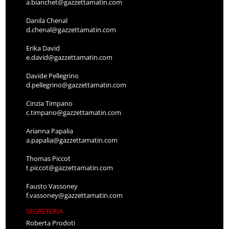
a.bianchet@gazzettamatin.com
Danila Chenal
d.chenal@gazzettamatin.com
Erika David
e.david@gazzettamatin.com
Davide Pellegrino
d.pellegrino@gazzettamatin.com
Cinzia Timpano
c.timpano@gazzettamatin.com
Arianna Papalia
a.papalia@gazzettamatin.com
Thomas Piccot
t.piccot@gazzettamatin.com
Fausto Vassoney
f.vassoney@gazzettamatin.com
SEGRETERIA
Roberta Prodoti