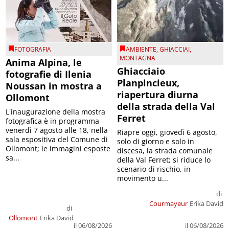
FOTOGRAFIA
AMBIENTE
,
GHIACCIAI
,
MONTAGNA
Anima Alpina, le
Ghiacciaio
fotografie di Ilenia
Planpincieux,
Noussan in mostra a
riapertura diurna
Ollomont
della strada della Val
L'inaugurazione della mostra
Ferret
fotografica è in programma
venerdì 7 agosto alle 18, nella
Riapre oggi, giovedì 6 agosto,
sala espositiva del Comune di
solo di giorno e solo in
Ollomont; le immagini esposte
discesa, la strada comunale
sa...
della Val Ferret; si riduce lo
scenario di rischio, in
movimento u...
di
Courmayeur
Erika David
di
Ollomont
Erika David
il 06/08/2026
il 06/08/2026