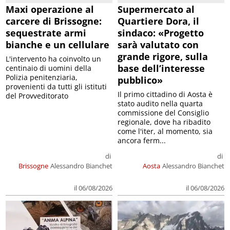
Maxi operazione al
Supermercato al
carcere di Brissogne:
Quartiere Dora, il
sequestrate armi
sindaco: «Progetto
bianche e un cellulare
sarà valutato con
grande rigore, sulla
L'intervento ha coinvolto un
base dell’interesse
centinaio di uomini della
Polizia penitenziaria,
pubblico»
provenienti da tutti gli istituti
Il primo cittadino di Aosta è
del Provveditorato
stato audito nella quarta
commissione del Consiglio
regionale, dove ha ribadito
come l'iter, al momento, sia
ancora ferm...
di
di
Brissogne
Alessandro Bianchet
Aosta
Alessandro Bianchet
il 06/08/2026
il 06/08/2026