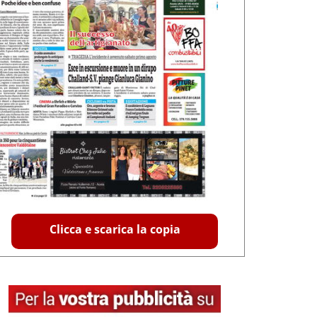
Clicca e scarica la copia