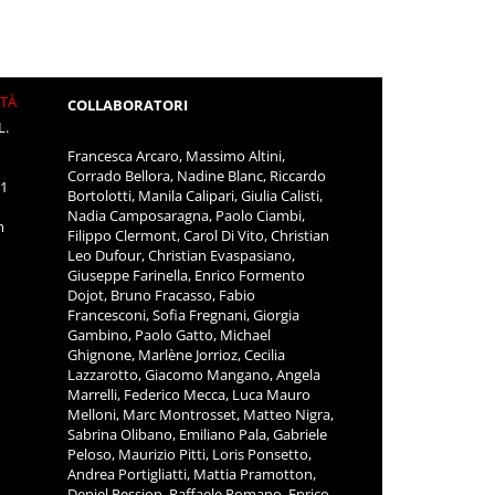
ITÀ
COLLABORATORI
L.
Francesca Arcaro, Massimo Altini,
Corrado Bellora, Nadine Blanc, Riccardo
11
Bortolotti, Manila Calipari, Giulia Calisti,
Nadia Camposaragna, Paolo Ciambi,
m
Filippo Clermont, Carol Di Vito, Christian
Leo Dufour, Christian Evaspasiano,
Giuseppe Farinella, Enrico Formento
Dojot, Bruno Fracasso, Fabio
Francesconi, Sofia Fregnani, Giorgia
Gambino, Paolo Gatto, Michael
Ghignone, Marlène Jorrioz, Cecilia
Lazzarotto, Giacomo Mangano, Angela
Marrelli, Federico Mecca, Luca Mauro
Melloni, Marc Montrosset, Matteo Nigra,
Sabrina Olibano, Emiliano Pala, Gabriele
Peloso, Maurizio Pitti, Loris Ponsetto,
Andrea Portigliatti, Mattia Pramotton,
Deniel Pession, Raffaele Romano, Enrico