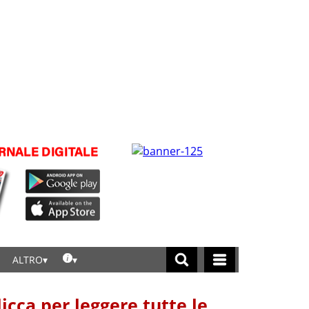
ALTRO
licca per leggere tutte le