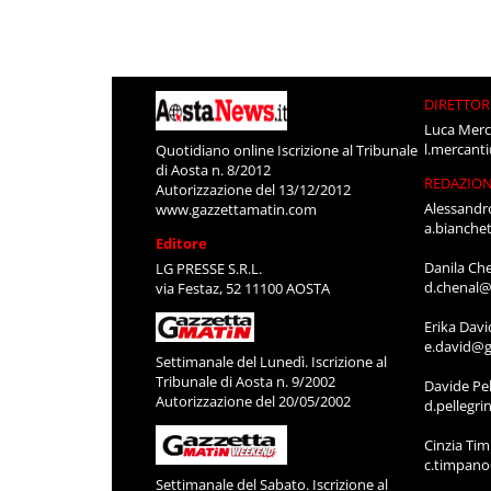
DIRETTOR
Luca Merc
l.mercant
Quotidiano online Iscrizione al Tribunale
di Aosta n. 8/2012
REDAZIO
Autorizzazione del 13/12/2012
Alessandr
www.gazzettamatin.com
a.bianche
Editore
Danila Ch
LG PRESSE S.R.L.
d.chenal@
via Festaz, 52 11100 AOSTA
Erika Davi
e.david@g
Settimanale del Lunedì. Iscrizione al
Tribunale di Aosta n. 9/2002
Davide Pel
Autorizzazione del 20/05/2002
d.pellegr
Cinzia Ti
c.timpan
Settimanale del Sabato. Iscrizione al