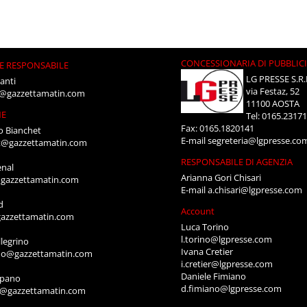
CONCESSIONARIA DI PUBBLIC
E RESPONSABILE
LG PRESSE S.R.
anti
via Festaz, 52
i@gazzettamatin.com
11100 AOSTA
NE
Tel: 0165.2317
Fax: 0165.1820141
o Bianchet
E-mail
segreteria@lgpresse.co
t@gazzettamatin.com
RESPONSABILE DI AGENZIA
enal
Arianna Gori Chisari
gazzettamatin.com
E-mail
a.chisari@lgpresse.com
d
Account
azzettamatin.com
Luca Torino
l.torino@lgpresse.com
legrino
Ivana Cretier
ino@gazzettamatin.com
i.cretier@lgpresse.com
Daniele Fimiano
mpano
d.fimiano@lgpresse.com
o@gazzettamatin.com