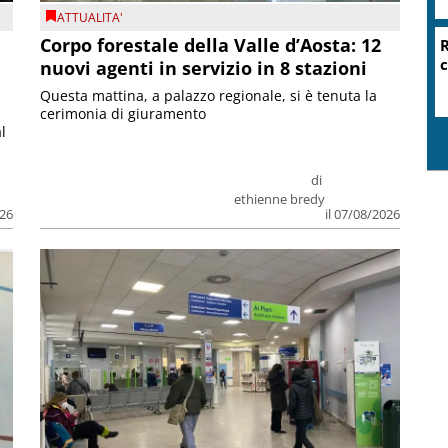
ATTUALITA'
Corpo forestale della Valle d’Aosta: 12
R
c
nuovi agenti in servizio in 8 stazioni
Questa mattina, a palazzo regionale, si è tenuta la
cerimonia di giuramento
l
di
ethienne bredy
026
il 07/08/2026