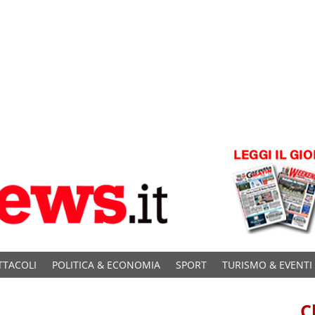
TTACOLI
POLITICA & ECONOMIA
SPORT
TURISMO & EVENTI
C