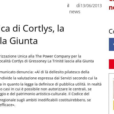
di
il
13/06/2013
n
news
ca di Cortlys, la
C
lla Giunta
orizzazione Unica alla The Power Company per la
località Cortlys di Gressoney La Trinité lascia alla Giunta
nicato denuncia: «Al di là dellesito pilatesco della
divide la valutazione espressa dai Servizi secondo cui la
in quanto la legge la definisce di pubblica utilità. In realtà
casi in cui è possibile non autorizzare le centrali, se
gio e del patrimonio artistico-culturale. Il Codice del
 regionale sugli ambiti inedificabili costituirebbero, se
efficace».