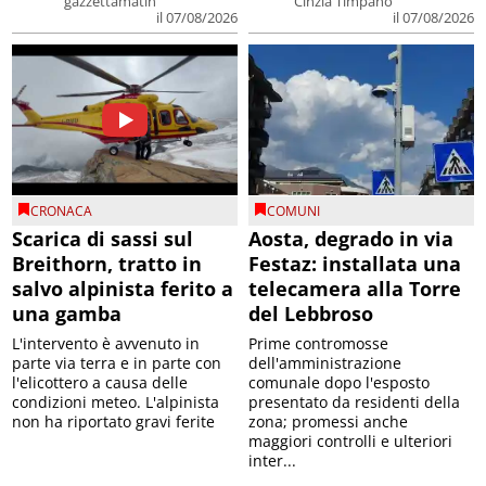
gazzettamatin
Cinzia Timpano
il 07/08/2026
il 07/08/2026
CRONACA
COMUNI
Scarica di sassi sul
Aosta, degrado in via
Breithorn, tratto in
Festaz: installata una
salvo alpinista ferito a
telecamera alla Torre
una gamba
del Lebbroso
L'intervento è avvenuto in
Prime contromosse
parte via terra e in parte con
dell'amministrazione
l'elicottero a causa delle
comunale dopo l'esposto
condizioni meteo. L'alpinista
presentato da residenti della
non ha riportato gravi ferite
zona; promessi anche
maggiori controlli e ulteriori
inter...