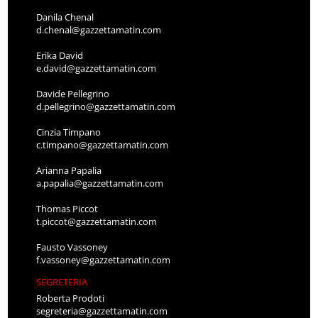
Danila Chenal
d.chenal@gazzettamatin.com
Erika David
e.david@gazzettamatin.com
Davide Pellegrino
d.pellegrino@gazzettamatin.com
Cinzia Timpano
c.timpano@gazzettamatin.com
Arianna Papalia
a.papalia@gazzettamatin.com
Thomas Piccot
t.piccot@gazzettamatin.com
Fausto Vassoney
f.vassoney@gazzettamatin.com
SEGRETERIA
Roberta Prodoti
segreteria@gazzettamatin.com