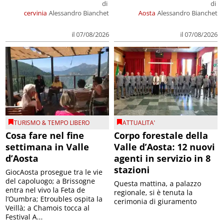
di
di
cervinia
Alessandro Bianchet
Aosta
Alessandro Bianchet
il 07/08/2026
il 07/08/2026
TURISMO & TEMPO LIBERO
ATTUALITA'
Cosa fare nel fine
Corpo forestale della
settimana in Valle
Valle d’Aosta: 12 nuovi
d’Aosta
agenti in servizio in 8
stazioni
GiocAosta prosegue tra le vie
del capoluogo; a Brissogne
Questa mattina, a palazzo
entra nel vivo la Feta de
regionale, si è tenuta la
l’Oumbra; Etroubles ospita la
cerimonia di giuramento
Veillà; a Chamois tocca al
Festival A...