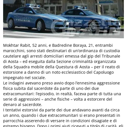
Mokhtar Rabit, 52 anni, e Badredine Boraya, 21, entrambi
marocchini, sono stati destinatari di un’ordinanza di custodia
cautelare agli arresti domiciliari emessa dal gip del Tribunale
di Aosta – ed eseguita dalla Sezione criminalità organizzata
della Squadra mobile della Questura di Aosta – per il reato di
estorsione a danno di un noto ecclesiastico del Capoluogo
impegnato nel sociale.
Le indagini avevano preso avvio dopo l’ennesima aggressione
fisica subita dal sacerdote da parte di uno dei due
extracomunitari: l’episodio, in realtà, faceva parte di tutta una
serie di aggressioni – anche fisiche – volta a estorcere del
denaro al sacerdote.
I tentativi estorsivi da parte dei due andavano avanti da circa
un anno, quando i due extracomunitari si erano presentati in
parrocchia asserendo di versare in condizioni disagiate e di
estremo bisogno. Dopo i primi aiuti ricevuti a titolo di carità, gli