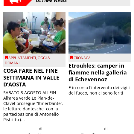
ULTIME NEWS
APPUNTAMENTI
,
OGGI &
CRONACA
DOMANI
Etroubles: camper in
COSA FARE NEL FINE
fiamme nella galleria
SETTIMANA IN VALLE
di Echevennoz
D’AOSTA
E in corso l'intervento dei vigili
SABATO 8 AGOSTO ALLEIN –
del fuoco, non ci sono feriti
All’area verde Le Plan-de-
Clavel prosegue “ItinerDante”,
le letture dantesche, con la
partecipazione di Antonello
Pistritto (...
di
di