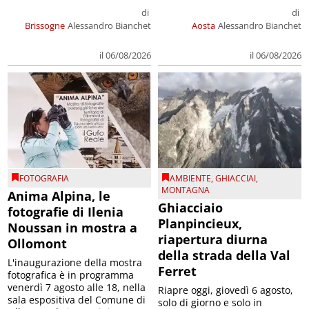
di
di
Brissogne
Alessandro Bianchet
Aosta
Alessandro Bianchet
il 06/08/2026
il 06/08/2026
FOTOGRAFIA
AMBIENTE
,
GHIACCIAI
,
MONTAGNA
Anima Alpina, le
Ghiacciaio
fotografie di Ilenia
Planpincieux,
Noussan in mostra a
riapertura diurna
Ollomont
della strada della Val
L'inaugurazione della mostra
Ferret
fotografica è in programma
venerdì 7 agosto alle 18, nella
Riapre oggi, giovedì 6 agosto,
sala espositiva del Comune di
solo di giorno e solo in