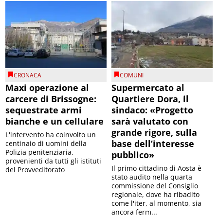
CRONACA
COMUNI
Maxi operazione al
Supermercato al
carcere di Brissogne:
Quartiere Dora, il
sequestrate armi
sindaco: «Progetto
bianche e un cellulare
sarà valutato con
grande rigore, sulla
L'intervento ha coinvolto un
base dell’interesse
centinaio di uomini della
Polizia penitenziaria,
pubblico»
provenienti da tutti gli istituti
Il primo cittadino di Aosta è
del Provveditorato
stato audito nella quarta
commissione del Consiglio
regionale, dove ha ribadito
come l'iter, al momento, sia
ancora ferm...