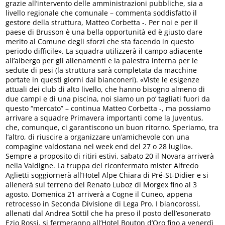
grazie all’intervento delle amministrazioni pubbliche, sia a
livello regionale che comunale – commenta soddisfatto il
gestore della struttura, Matteo Corbetta -. Per noi e per il
paese di Brusson è una bella opportunità ed è giusto dare
merito al Comune degli sforzi che sta facendo in questo
periodo difficile». La squadra utilizzerà il campo adiacente
all’albergo per gli allenamenti e la palestra interna per le
sedute di pesi (la struttura sarà completata da macchine
portate in questi giorni dai bianconeri). «Viste le esigenze
attuali dei club di alto livello, che hanno bisogno almeno di
due campi e di una piscina, noi siamo un po’ tagliati fuori da
questo “mercato” – continua Matteo Corbetta -, ma possiamo
arrivare a squadre Primavera importanti come la Juventus,
che, comunque, ci garantiscono un buon ritorno. Speriamo, tra
l’altro, di riuscire a organizzare un’amichevole con una
compagine valdostana nel week end del 27 o 28 luglio».
Sempre a proposito di ritiri estivi, sabato 20 il Novara arriverà
nella Valdigne. La truppa del riconfermato mister Alfredo
Aglietti soggiornerà all’Hotel Alpe Chiara di Pré-St-Didier e si
allenerà sul terreno del Renato Luboz di Morgex fino al 3
agosto. Domenica 21 arriverà a Cogne il Cuneo, appena
retrocesso in Seconda Divisione di Lega Pro. I biancorossi,
allenati dal Andrea Sottil che ha preso il posto dell’esonerato
Ezio Rossi, si fermeranno all’Hotel Bouton d’Oro fino a venerdì