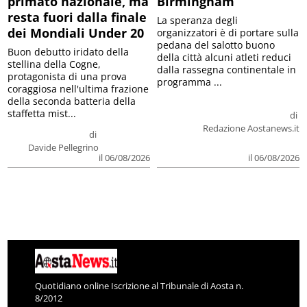
primato nazionale, ma
Birmingham
resta fuori dalla finale
La speranza degli
dei Mondiali Under 20
organizzatori è di portare sulla
pedana del salotto buono
Buon debutto iridato della
della città alcuni atleti reduci
stellina della Cogne,
dalla rassegna continentale in
protagonista di una prova
programma ...
coraggiosa nell'ultima frazione
della seconda batteria della
staffetta mist...
di
Redazione Aostanews.it
di
Davide Pellegrino
il 06/08/2026
il 06/08/2026
Quotidiano online Iscrizione al Tribunale di Aosta n.
8/2012