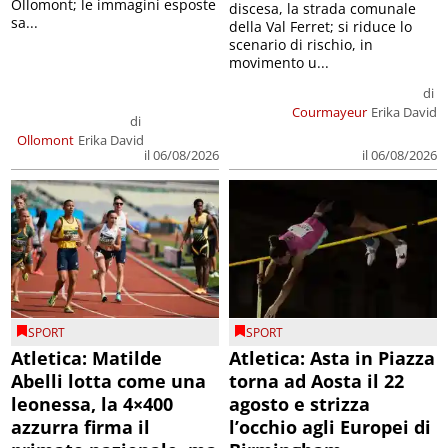
Ollomont; le immagini esposte
discesa, la strada comunale
sa...
della Val Ferret; si riduce lo
scenario di rischio, in
movimento u...
di
Courmayeur
Erika David
di
Ollomont
Erika David
il 06/08/2026
il 06/08/2026
SPORT
SPORT
Atletica: Matilde
Atletica: Asta in Piazza
Abelli lotta come una
torna ad Aosta il 22
leonessa, la 4×400
agosto e strizza
azzurra firma il
l’occhio agli Europei di