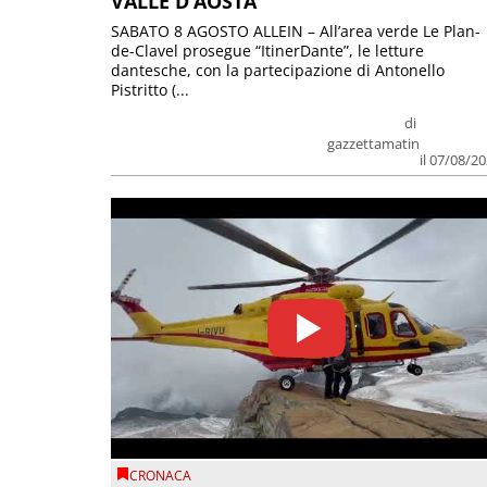
VALLE D’AOSTA
SABATO 8 AGOSTO ALLEIN – All’area verde Le Plan-
de-Clavel prosegue “ItinerDante”, le letture
dantesche, con la partecipazione di Antonello
Pistritto (...
di
gazzettamatin
il 07/08/2
CRONACA