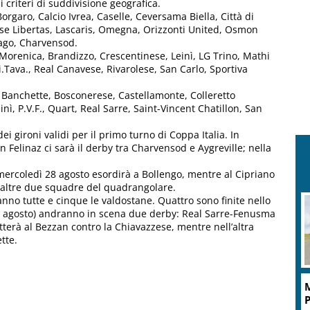
criteri di suddivisione geografica.
rgaro, Calcio Ivrea, Caselle, Ceversama Biella, Città di
ese Libertas, Lascaris, Omegna, Orizzonti United, Osmon
zago, Charvensod.
renica, Brandizzo, Crescentinese, Leinì, LG Trino, Mathi
Tava., Real Canavese, Rivarolese, San Carlo, Sportiva
anchette, Bosconerese, Castellamonte, Colleretto
, P.V.F., Quart, Real Sarre, Saint-Vincent Chatillon, San
ei gironi validi per il primo turno di Coppa Italia. In
Felinaz ci sarà il derby tra Charvensod e Aygreville; nella
ercoledì 28 agosto esordirà a Bollengo, mentre al Cipriano
 le altre due squadre del quadrangolare.
no tutte e cinque le valdostane. Quattro sono finite nello
29 agosto) andranno in scena due derby: Real Sarre-Fenusma
utterà al Bezzan contro la Chiavazzese, mentre nell’altra
tte.
M
P