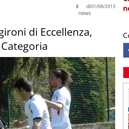
di
il
01/08/2013
n
news
i gironi di Eccellenza,
C
 Categoria