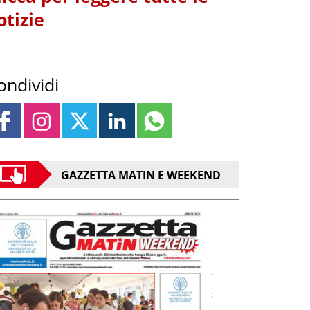
otizie
ondividi
GAZZETTA MATIN E WEEKEND