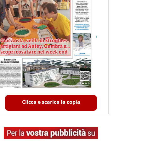
Clicca e scarica la copia