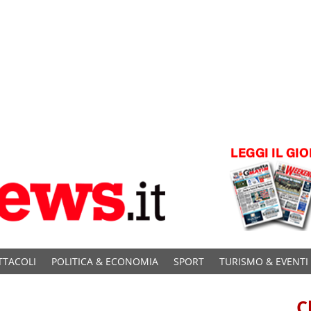
TTACOLI
POLITICA & ECONOMIA
SPORT
TURISMO & EVENTI
C