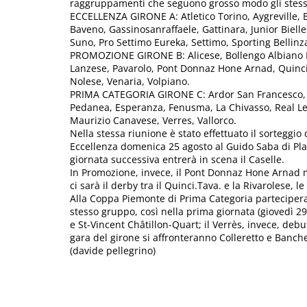
raggruppamenti che seguono grosso modo gli stessi 
ECCELLENZA GIRONE A: Atletico Torino, Aygreville, Bo
Baveno, Gassinosanraffaele, Gattinara, Junior Biell
Suno, Pro Settimo Eureka, Settimo, Sporting Bellin
PROMOZIONE GIRONE B: Alicese, Bollengo Albiano Mo
Lanzese, Pavarolo, Pont Donnaz Hone Arnad, Quinci.
Nolese, Venaria, Volpiano.
PRIMA CATEGORIA GIRONE C: Ardor San Francesco, B
Pedanea, Esperanza, Fenusma, La Chivasso, Real Leinì
Maurizio Canavese, Verres, Vallorco.
Nella stessa riunione è stato effettuato il sorteggio d
Eccellenza domenica 25 agosto al Guido Saba di Plan 
giornata successiva entrerà in scena il Caselle.
In Promozione, invece, il Pont Donnaz Hone Arnad m
ci sarà il derby tra il Quinci.Tava. e la Rivarolese,
Alla Coppa Piemonte di Prima Categoria parteciperan
stesso gruppo, così nella prima giornata (giovedì 
e St-Vincent Châtillon-Quart; il Verrès, invece, deb
gara del girone si affronteranno Colleretto e Banche
(davide pellegrino)