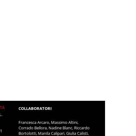
ITÀ
COLLABORATORI
L.
Francesca Arcaro, Massimo Altini,
Corrado Bellora, Nadine Blanc, Riccardo
11
Bortolotti, Manila Calipari, Giulia Calisti,