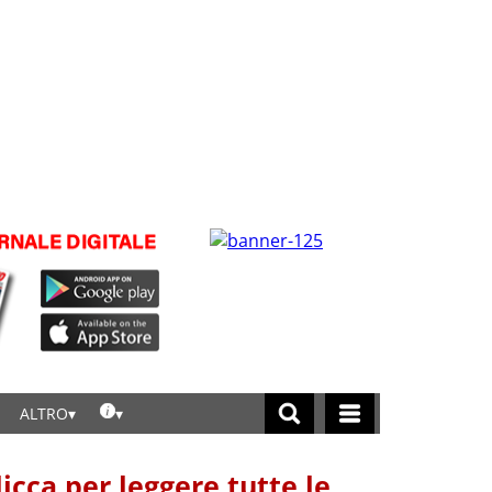
ALTRO
licca per leggere tutte le