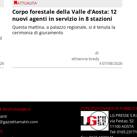
ATTUALITA'
Corpo forestale della Valle d’Aosta: 12
nuovi agenti in servizio in 8 stazioni
Questa mattina, a palazzo regionale, si è tenuta la
cerimonia di giuramento
l
di
ethienne bredy
026
il 07/08/2026
CONCESSIONARIA DI PUBBLIC
E RESPONSABILE
LG PRESSE S.R.
anti
via Festaz, 52
i@gazzettamatin.com
11100 AOSTA
NE
Tel: 0165.2317