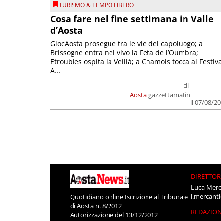
TURISMO & TEMPO LIBERO
Cosa fare nel fine settimana in Valle
d’Aosta
GiocAosta prosegue tra le vie del capoluogo; a
Brissogne entra nel vivo la Feta de l’Oumbra;
Etroubles ospita la Veillà; a Chamois tocca al Festiva
A...
di
Aosta
gazzettamatin
il 07/08/2
DIRETTOR
Luca Merc
l.mercant
Quotidiano online Iscrizione al Tribunale
di Aosta n. 8/2012
REDAZIO
Autorizzazione del 13/12/2012