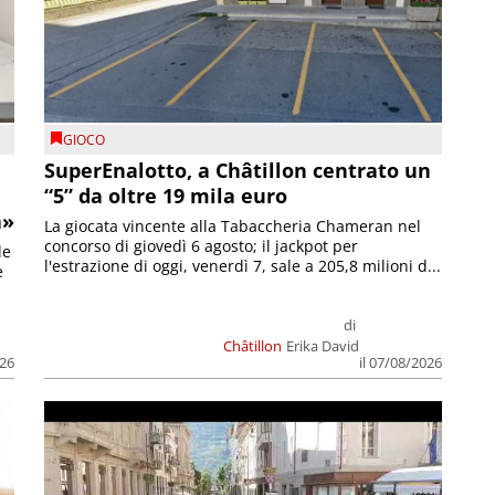
GIOCO
SuperEnalotto, a Châtillon centrato un
“5” da oltre 19 mila euro
a»
La giocata vincente alla Tabaccheria Chameran nel
concorso di giovedì 6 agosto; il jackpot per
le
l'estrazione di oggi, venerdì 7, sale a 205,8 milioni d...
e
di
Châtillon
Erika David
026
il 07/08/2026