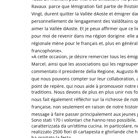
Ravaux  parce que lémigration fait partie de lhis
Vingt, durent quitter la Vallée dAoste et émigrer d
personnellement de lengagement des Valdôtains qui 
aimer la Vallée dAoste. Et je peux affirmer que ce li
pour moi de revenir dans ma région dorigine  elle a 
régionale mène pour le français et, plus en général
francophonie».
«A cette occasion, je désire remercier tous les émigr
Marcel, ainsi que les associations qui les regroupent
commentato il presidente della Regione, Augusto Ro
que nous pouvons compter sur leur collaboration, 
point de repère, qui nous aide à promouvoir notre ré
traditions. Nous devons de plus en plus unir nos for
nous fait également réfléchir sur la richesse de not
française, non seulement en raison de notre histoire
message à faire passer principalement aux jeunes 
Sono stati 170 i volontari che hanno reso possibile, 
caratterizzata da un’ottima cucina. In particolare,
realizzato 2500 fiori di cartapesta e ghirlande che h
ha ospitato la festa.