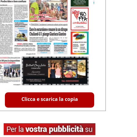
Clicca e scarica la copia