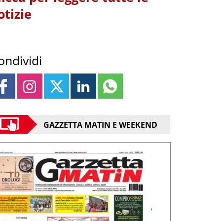
otizie
ondividi
GAZZETTA MATIN E WEEKEND