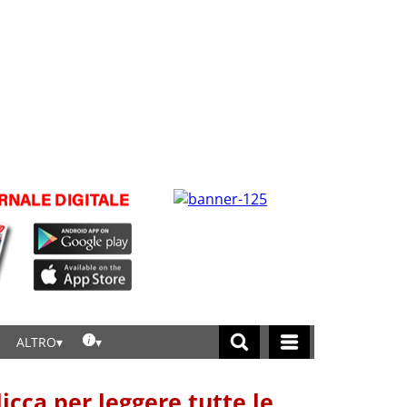
ALTRO
licca per leggere tutte le