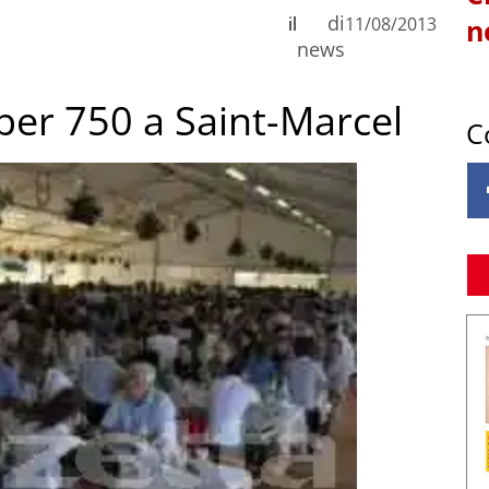
di
il
11/08/2013
n
news
per 750 a Saint-Marcel
C