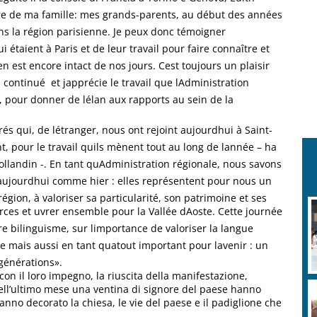
toire de ma famille: mes grands-parents, au début des années
ans la région parisienne. Je peux donc témoigner
étaient à Paris et de leur travail pour faire connaître et
en est encore intact de nos jours. Cest toujours un plaisir
continué  et japprécie le travail que lAdministration
, pour donner de lélan aux rapports au sein de la
és qui, de létranger, nous ont rejoint aujourdhui à Saint-
, pour le travail quils mènent tout au long de lannée – ha
llandin -. En tant quAdministration régionale, nous savons
aujourdhui comme hier : elles représentent pour nous un
gion, à valoriser sa particularité, son patrimoine et ses
ces et uvrer ensemble pour la Vallée dAoste. Cette journée
re bilinguisme, sur limportance de valoriser la langue
 mais aussi en tant quatout important pour lavenir : un
générations».
con il loro impegno, la riuscita della manifestazione,
 nell’ultimo mese una ventina di signore del paese hanno
anno decorato la chiesa, le vie del paese e il padiglione che