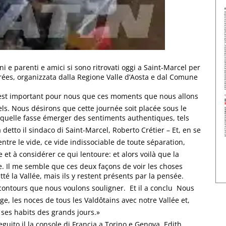
 e parenti e amici si sono ritrovati oggi a Saint-Marcel per
rées, organizzata dalla Regione Valle d’Aosta e dal Comune
l est important pour nous que ces moments que nous allons
s. Nous désirons que cette journée soit placée sous le
r quelle fasse émerger des sentiments authentiques, tels
ha detto il sindaco di Saint-Marcel, Roberto Crétier – Et, en se
 centre le vide, ce vide indissociable de toute séparation,
et à considérer ce qui lentoure: et alors voilà que la
. Il me semble que ces deux façons de voir les choses
tté la Vallée, mais ils y restent présents par la pensée.
 contours que nous voulons souligner.  Et il a conclu  Nous
e, les noces de tous les Valdôtains avec notre Vallée et,
 ses habits des grands jours.»
uito il la console di Francia a Torino e Genova, Edith