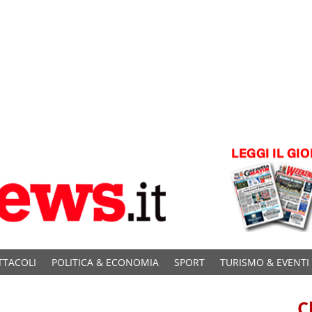
TTACOLI
POLITICA & ECONOMIA
SPORT
TURISMO & EVENTI
C