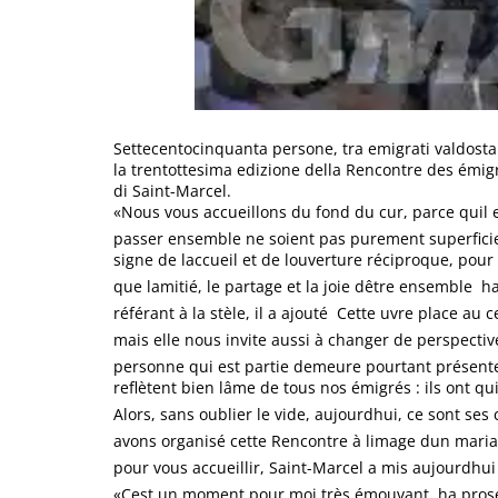
Settecentocinquanta persone, tra emigrati valdostani
la trentottesima edizione della Rencontre des émig
di Saint-Marcel.
«Nous vous accueillons du fond du cur, parce qui
passer ensemble ne soient pas purement superficiel
signe de laccueil et de louverture réciproque, pou
que lamitié, le partage et la joie dêtre ensemble  
référant à la stèle, il a ajouté  Cette uvre place au
mais elle nous invite aussi à changer de perspective 
personne qui est partie demeure pourtant présente
reflètent bien lâme de tous nos émigrés : ils ont qui
Alors, sans oublier le vide, aujourdhui, ce sont ses
avons organisé cette Rencontre à limage dun mariag
pour vous accueillir, Saint-Marcel a mis aujourdhui
«Cest un moment pour moi très émouvant  ha proseg