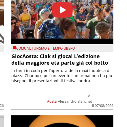
COMUNI
,
TURISMO & TEMPO LIBERO
GiocAosta: Ciak si gioca! L’edizione
della maggiore età parte già col botto
In tanti in coda per l'apertura della maxi ludoteca di
piazza Chanoux, per un evento che ormai non ha più
bisogno di presentazioni. Il festival andrà ...
,
di
Aosta
Alessandro Bianchet
026
il 07/08/2026