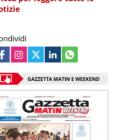
otizie
ondividi
GAZZETTA MATIN E WEEKEND