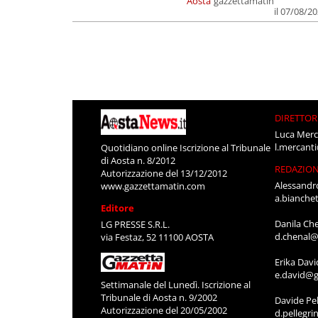
Aosta
gazzettamatin
il 07/08/2
DIRETTOR
Luca Merc
l.mercant
Quotidiano online Iscrizione al Tribunale
di Aosta n. 8/2012
REDAZIO
Autorizzazione del 13/12/2012
Alessandr
www.gazzettamatin.com
a.bianche
Editore
Danila Ch
LG PRESSE S.R.L.
d.chenal@
via Festaz, 52 11100 AOSTA
Erika Davi
e.david@g
Settimanale del Lunedì. Iscrizione al
Tribunale di Aosta n. 9/2002
Davide Pel
Autorizzazione del 20/05/2002
d.pellegr