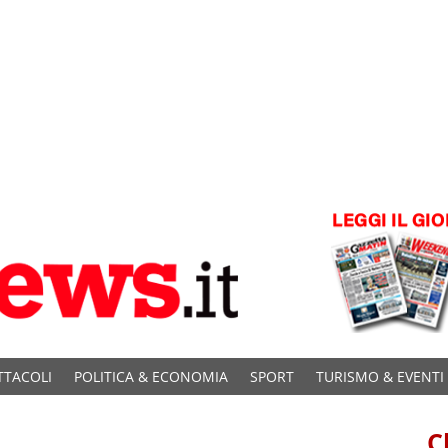
TTACOLI
POLITICA & ECONOMIA
SPORT
TURISMO & EVENTI
C