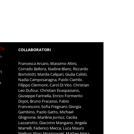
ITÀ
COLLABORATORI
L.
Francesca Arcaro, Massimo Altini,
Corrado Bellora, Nadine Blanc, Riccardo
11
Bortolotti, Manila Calipari, Giulia Calisti,
Nadia Camposaragna, Paolo Ciambi,
m
Filippo Clermont, Carol Di Vito, Christian
Leo Dufour, Christian Evaspasiano,
Giuseppe Farinella, Enrico Formento
Dojot, Bruno Fracasso, Fabio
Francesconi, Sofia Fregnani, Giorgia
Gambino, Paolo Gatto, Michael
Ghignone, Marlène Jorrioz, Cecilia
Lazzarotto, Giacomo Mangano, Angela
Marrelli, Federico Mecca, Luca Mauro
Melloni, Marc Montrosset, Matteo Nigra,