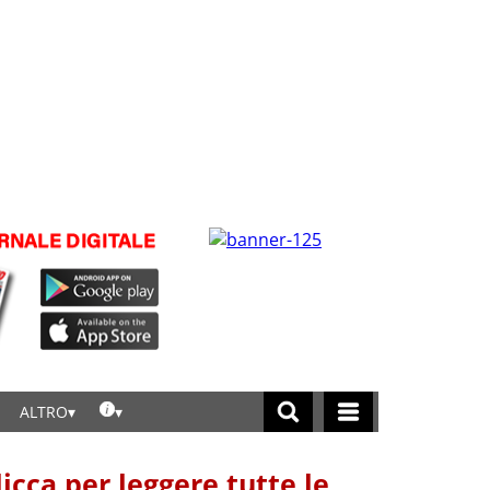
ALTRO
licca per leggere tutte le