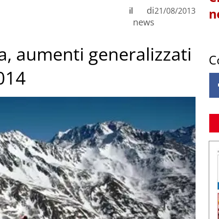
di
il
21/08/2013
n
news
ta, aumenti generalizzati
C
2014