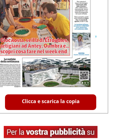
Clicca e scarica la copia