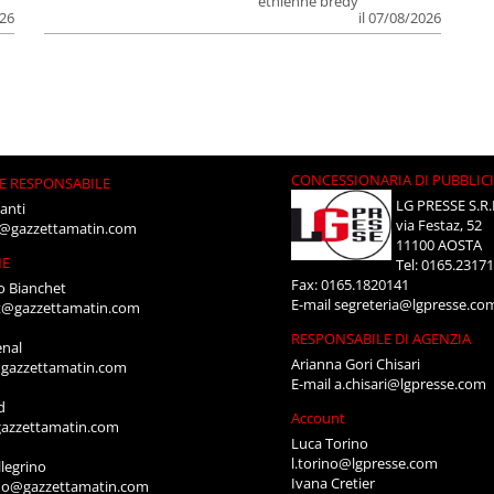
ethienne bredy
026
il 07/08/2026
CONCESSIONARIA DI PUBBLIC
E RESPONSABILE
LG PRESSE S.R.
anti
via Festaz, 52
i@gazzettamatin.com
11100 AOSTA
NE
Tel: 0165.2317
Fax: 0165.1820141
o Bianchet
E-mail
segreteria@lgpresse.co
t@gazzettamatin.com
RESPONSABILE DI AGENZIA
enal
Arianna Gori Chisari
gazzettamatin.com
E-mail
a.chisari@lgpresse.com
d
Account
azzettamatin.com
Luca Torino
l.torino@lgpresse.com
legrino
Ivana Cretier
ino@gazzettamatin.com