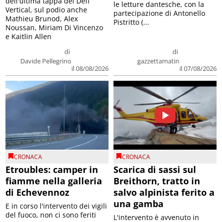
dell'ultima tappa del Défì
le letture dantesche, con la
Vertical, sul podio anche
partecipazione di Antonello
Mathieu Brunod, Alex
Pistritto (...
Noussan, Miriam Di Vincenzo
e Kaitlin Allen
di
di
Davide Pellegrino
gazzettamatin
il 08/08/2026
il 07/08/2026
CRONACA
CRONACA
Etroubles: camper in
Scarica di sassi sul
fiamme nella galleria
Breithorn, tratto in
di Echevennoz
salvo alpinista ferito a
una gamba
E in corso l'intervento dei vigili
del fuoco, non ci sono feriti
L'intervento è avvenuto in