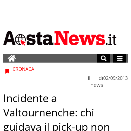
CRONACA
di
il
02/09/2013
news
Incidente a
Valtournenche: chi
guidava il pick-up non