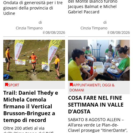
del Monte Bianco furono
Ondata di generosità per i tre
Jacques Balmat e Michel
giovani della provincia di
Gabriel Paccard
Udine
di
di
Cinzia Timpano
Cinzia Timpano
il 08/08/2026
il 08/08/2026
SPORT
APPUNTAMENTI
,
OGGI &
DOMANI
Trail: Daniel Thedy e
COSA FARE NEL FINE
Michela Comola
SETTIMANA IN VALLE
firmano il Vertical
D’AOSTA
Brusson-Bringuez a
tempo di record
SABATO 8 AGOSTO ALLEIN –
All’area verde Le Plan-de-
Oltre 200 atleti al via
Clavel prosegue “ItinerDante”,