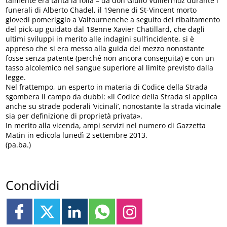
talmente era tanta la folla – da don Giulio Vuillermoz durante i
funerali di Alberto Chadel, il 19enne di St-Vincent morto
giovedì pomeriggio a Valtournenche a seguito del ribaltamento
del pick-up guidato dal 18enne Xavier Chatillard, che dagli
ultimi sviluppi in merito alle indagini sull’incidente, si è
appreso che si era messo alla guida del mezzo nonostante
fosse senza patente (perché non ancora conseguita) e con un
tasso alcolemico nel sangue superiore al limite previsto dalla
legge.
Nel frattempo, un esperto in materia di Codice della Strada
sgombera il campo da dubbi: «Il Codice della Strada si applica
anche su strade poderali ‘vicinali’, nonostante la strada vicinale
sia per definizione di proprietà privata».
In merito alla vicenda, ampi servizi nel numero di Gazzetta
Matin in edicola lunedì 2 settembre 2013.
(pa.ba.)
Condividi