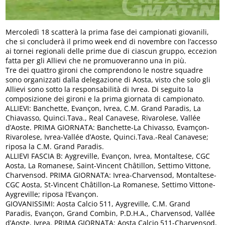
Mercoledì 18 scatterà la prima fase dei campionati giovanili,
che si concluderà il primo week end di novembre con l’accesso
ai tornei regionali delle prime due di ciascun gruppo, eccezion
fatta per gli Allievi che ne promuoveranno una in più.
Tre dei quattro gironi che comprendono le nostre squadre
sono organizzati dalla delegazione di Aosta, visto che solo gli
Allievi sono sotto la responsabilità di Ivrea. Di seguito la
composizione dei gironi e la prima giornata di campionato.
ALLIEVI: Banchette, Evançon, Ivrea, C.M. Grand Paradis, La
Chiavasso, Quinci.Tava., Real Canavese, Rivarolese, Vallée
d’Aoste. PRIMA GIORNATA: Banchette-La Chivasso, Evamçon-
Rivarolese, Ivrea-Vallée d’Aoste, Quinci.Tava.-Real Canavese;
riposa la C.M. Grand Paradis.
ALLIEVI FASCIA B: Aygreville, Evançon, Ivrea, Montaltese, CGC
Aosta, La Romanese, Saint-Vincent Châtillon, Settimo Vittone,
Charvensod. PRIMA GIORNATA: Ivrea-Charvensod, Montaltese-
CGC Aosta, St-Vincent Châtillon-La Romanese, Settimo Vittone-
Aygreville; riposa l’Evançon.
GIOVANISSIMI: Aosta Calcio 511, Aygreville, C.M. Grand
Paradis, Evançon, Grand Combin, P.D.H.A., Charvensod, Vallée
d’Aoste, Ivrea. PRIMA GIORNATA: Aosta Calcio 511-Charvensod,