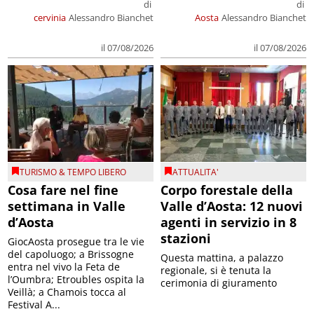
di
di
cervinia
Alessandro Bianchet
Aosta
Alessandro Bianchet
il 07/08/2026
il 07/08/2026
TURISMO & TEMPO LIBERO
ATTUALITA'
Cosa fare nel fine
Corpo forestale della
settimana in Valle
Valle d’Aosta: 12 nuovi
d’Aosta
agenti in servizio in 8
stazioni
GiocAosta prosegue tra le vie
del capoluogo; a Brissogne
Questa mattina, a palazzo
entra nel vivo la Feta de
regionale, si è tenuta la
l’Oumbra; Etroubles ospita la
cerimonia di giuramento
Veillà; a Chamois tocca al
Festival A...