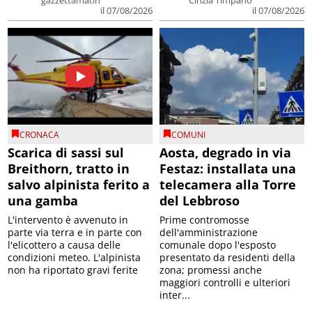
gazzettamatin
Cinzia Timpano
il 07/08/2026
il 07/08/2026
CRONACA
COMUNI
Scarica di sassi sul
Aosta, degrado in via
Breithorn, tratto in
Festaz: installata una
salvo alpinista ferito a
telecamera alla Torre
una gamba
del Lebbroso
L'intervento è avvenuto in
Prime contromosse
parte via terra e in parte con
dell'amministrazione
l'elicottero a causa delle
comunale dopo l'esposto
condizioni meteo. L'alpinista
presentato da residenti della
non ha riportato gravi ferite
zona; promessi anche
maggiori controlli e ulteriori
inter...