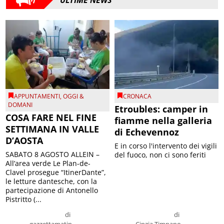
APPUNTAMENTI
,
OGGI &
CRONACA
DOMANI
Etroubles: camper in
COSA FARE NEL FINE
fiamme nella galleria
SETTIMANA IN VALLE
di Echevennoz
D’AOSTA
E in corso l'intervento dei vigili
SABATO 8 AGOSTO ALLEIN –
del fuoco, non ci sono feriti
All’area verde Le Plan-de-
Clavel prosegue “ItinerDante”,
le letture dantesche, con la
partecipazione di Antonello
Pistritto (...
di
di