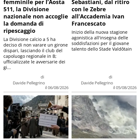
femminile per l’Aosta
Sebastiani, dal ritiro
511, la Divisione
con le Zebre
nazionale non accoglie
all’Accademia Ivan
la domanda di
Francescato
ripescaggio
Inizio della nuova stagione
agonistica all'insegna delle
La Divisione calcio a 5 ha
soddisfazioni per il giovane
deciso di non varare un girone
talento dello Stade Valdôtain
dispari, lasciando il club del
capoluogo regionale in B;
ufficializzate le avversarie dei
gi...
di
di
Davide Pellegrino
Davide Pellegrino
il 06/08/2026
il 05/08/2026