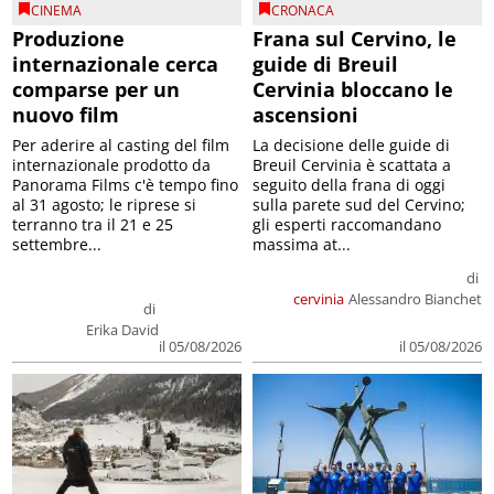
CINEMA
CRONACA
Produzione
Frana sul Cervino, le
internazionale cerca
guide di Breuil
comparse per un
Cervinia bloccano le
nuovo film
ascensioni
Per aderire al casting del film
La decisione delle guide di
internazionale prodotto da
Breuil Cervinia è scattata a
Panorama Films c'è tempo fino
seguito della frana di oggi
al 31 agosto; le riprese si
sulla parete sud del Cervino;
terranno tra il 21 e 25
gli esperti raccomandano
settembre...
massima at...
di
cervinia
Alessandro Bianchet
di
Erika David
il 05/08/2026
il 05/08/2026