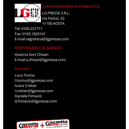
CONCESSIONARIA DI PUBBLICITÀ
LG PRESSE S.R.L.
via Festaz, 52
11100 AOSTA
Tel: 0165.231711
Fax: 0165.1820141
E-mail
segreteria@lgpresse.com
RESPONSABILE DI AGENZIA
Arianna Gori Chisari
E-mail
a.chisari@lgpresse.com
Account
Luca Torino
l.torino@lgpresse.com
Ivana Cretier
i.cretier@lgpresse.com
Daniele Fimiano
d.fimiano@lgpresse.com