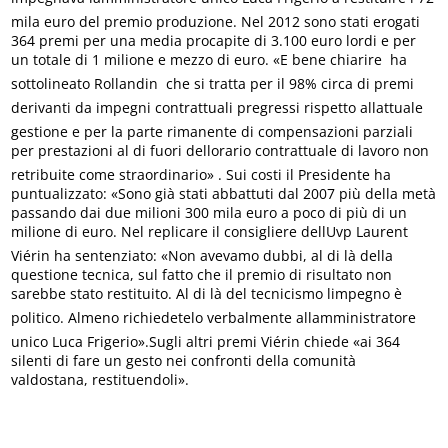
mila euro del premio produzione. Nel 2012 sono stati erogati
364 premi per una media procapite di 3.100 euro lordi e per
un totale di 1 milione e mezzo di euro. «E bene chiarire  ha
sottolineato Rollandin  che si tratta per il 98% circa di premi
derivanti da impegni contrattuali pregressi rispetto allattuale
gestione e per la parte rimanente di compensazioni parziali
per prestazioni al di fuori dellorario contrattuale di lavoro non
retribuite come straordinario» . Sui costi il Presidente ha
puntualizzato: «Sono già stati abbattuti dal 2007 più della metà
passando dai due milioni 300 mila euro a poco di più di un
milione di euro. Nel replicare il consigliere dellUvp Laurent
Viérin ha sentenziato: «Non avevamo dubbi, al di là della
questione tecnica, sul fatto che il premio di risultato non
sarebbe stato restituito. Al di là del tecnicismo limpegno è
politico. Almeno richiedetelo verbalmente allamministratore
unico Luca Frigerio».Sugli altri premi Viérin chiede «ai 364
silenti di fare un gesto nei confronti della comunità
valdostana, restituendoli».