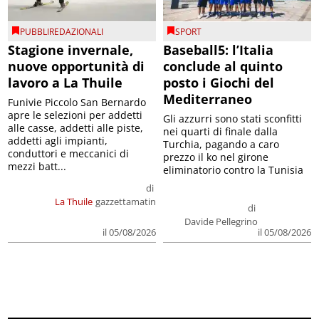
PUBBLIREDAZIONALI
SPORT
Stagione invernale,
Baseball5: l’Italia
nuove opportunità di
conclude al quinto
lavoro a La Thuile
posto i Giochi del
Mediterraneo
Funivie Piccolo San Bernardo
apre le selezioni per addetti
Gli azzurri sono stati sconfitti
alle casse, addetti alle piste,
nei quarti di finale dalla
addetti agli impianti,
Turchia, pagando a caro
conduttori e meccanici di
prezzo il ko nel girone
mezzi batt...
eliminatorio contro la Tunisia
di
La Thuile
gazzettamatin
di
Davide Pellegrino
il 05/08/2026
il 05/08/2026