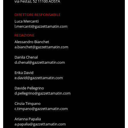
via Festaz, 52 11100 AOSTA
DIRETTORE RESPONSABILE
Luca Mercanti
l.mercanti@gazzettamatin.com
REDAZIONE
Alessandro Bianchet
a.bianchet@gazzettamatin.com
Danila Chenal
d.chenal@gazzettamatin.com
Erika David
e.david@gazzettamatin.com
Davide Pellegrino
d.pellegrino@gazzettamatin.com
Cinzia Timpano
c.timpano@gazzettamatin.com
Arianna Papalia
a.papalia@gazzettamatin.com