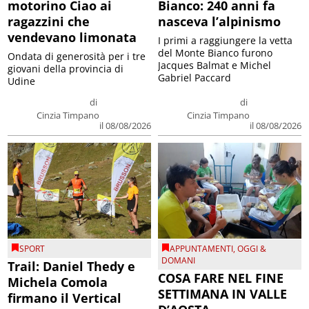
motorino Ciao ai
Bianco: 240 anni fa
ragazzini che
nasceva l’alpinismo
vendevano limonata
I primi a raggiungere la vetta
del Monte Bianco furono
Ondata di generosità per i tre
Jacques Balmat e Michel
giovani della provincia di
Gabriel Paccard
Udine
di
di
Cinzia Timpano
Cinzia Timpano
il 08/08/2026
il 08/08/2026
SPORT
APPUNTAMENTI
,
OGGI &
DOMANI
Trail: Daniel Thedy e
COSA FARE NEL FINE
Michela Comola
SETTIMANA IN VALLE
firmano il Vertical