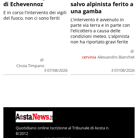
di Echevennoz
salvo alpinista ferito a
una gamba
E in corso l'intervento dei vigili
del fuoco, non ci sono feriti
L'intervento è avvenuto in
parte via terra e in parte con
l'elicottero a causa delle
condizioni meteo. L'alpinista
non ha riportato gravi ferite
di
cervinia
Alessandro Bianchet
di
Cinzia Timpano
il 07/08/2026
il 07/08/2026
Quotidiano online Iscrizione al Tribunale di Aosta n.
8/2012