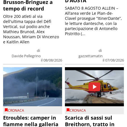
D’AOSTA
Brusson-Bringuez a
tempo di record
SABATO 8 AGOSTO ALLEIN –
All’area verde Le Plan-de-
Oltre 200 atleti al via
Clavel prosegue “ItinerDante”,
dell'ultima tappa del Défì
le letture dantesche, con la
Vertical, sul podio anche
partecipazione di Antonello
Mathieu Brunod, Alex
Pistritto (...
Noussan, Miriam Di Vincenzo
e Kaitlin Allen
di
di
Davide Pellegrino
gazzettamatin
il 08/08/2026
il 07/08/2026
CRONACA
CRONACA
Etroubles: camper in
Scarica di sassi sul
fiamme nella galleria
Breithorn, tratto in