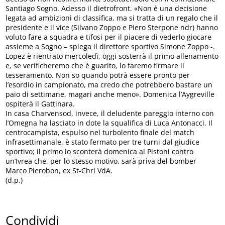
Santiago Sogno. Adesso il dietrofront. «Non è una decisione
legata ad ambizioni di classifica, ma si tratta di un regalo che il
presidente e il vice (Silvano Zoppo e Piero Sterpone ndr) hanno
voluto fare a squadra e tifosi per il piacere di vederlo giocare
assieme a Sogno – spiega il direttore sportivo Simone Zoppo -.
Lopez è rientrato mercoledì, oggi sosterrà il primo allenamento
e, se verificheremo che è guarito, lo faremo firmare il
tesseramento. Non so quando potrà essere pronto per
l’esordio in campionato, ma credo che potrebbero bastare un
paio di settimane, magari anche meno». Domenica l’Aygreville
ospiterà il Gattinara.
In casa Charvensod, invece, il deludente pareggio interno con
l’Omegna ha lasciato in dote la squalifica di Luca Antonacci. Il
centrocampista, espulso nel turbolento finale del match
infrasettimanale, è stato fermato per tre turni dal giudice
sportivo; il primo lo sconterà domenica al Pistoni contro
un’Ivrea che, per lo stesso motivo, sarà priva del bomber
Marco Pierobon, ex St-Chri VdA.
(d.p.)
Condividi