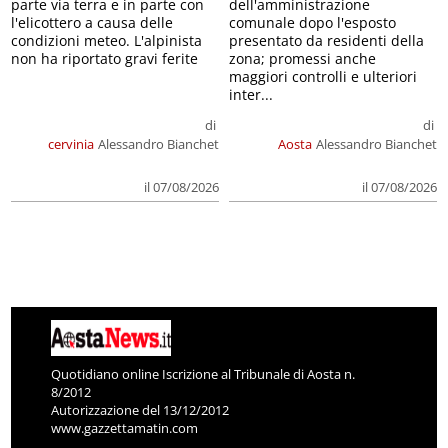
parte via terra e in parte con
dell'amministrazione
l'elicottero a causa delle
comunale dopo l'esposto
condizioni meteo. L'alpinista
presentato da residenti della
non ha riportato gravi ferite
zona; promessi anche
maggiori controlli e ulteriori
inter...
di
di
cervinia
Alessandro Bianchet
Aosta
Alessandro Bianchet
il 07/08/2026
il 07/08/2026
Quotidiano online Iscrizione al Tribunale di Aosta n.
8/2012
Autorizzazione del 13/12/2012
www.gazzettamatin.com