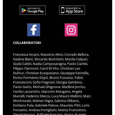
COLLABORATORI
Francesca Arcaro, Massimo Altini, Corrado Bellora,
Nadine Blanc, Riccardo Bortolotti, Manila Calipari,
Giulia Calisti, Nadia Camposaragna, Paolo Ciambi,
Filippo Clermont, Carol Di Vito, Christian Leo
Dufour, Christian Evaspasiano, Giuseppe Farinella,
Enrico Formento Dojot, Bruno Fracasso, Fabio
Francesconi, Sofia Fregnani, Giorgia Gambino,
Paolo Gatto, Michael Ghignone, Marlène Jorrioz,
Cecilia Lazzarotto, Giacomo Mangano, Angela
Marrelli, Federico Mecca, Luca Mauro Melloni, Marc
Montrosset, Matteo Nigra, Sabrina Olibano,
Emiliano Pala, Gabriele Peloso, Maurizio Pitti, Loris
Ponsetto, Andrea Portigliatti, Mattia Pramotton,
Deniel Pession, Raffaele Romano, Enrico Ruggeri,