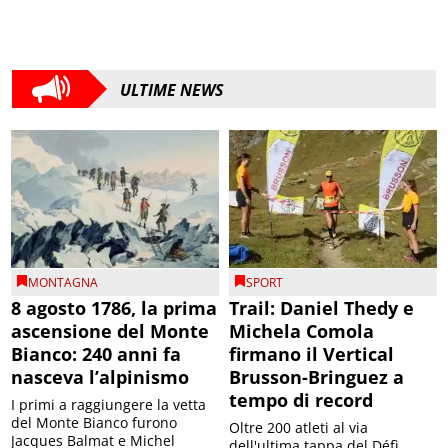
ULTIME NEWS
MONTAGNA
SPORT
8 agosto 1786, la prima
Trail: Daniel Thedy e
ascensione del Monte
Michela Comola
Bianco: 240 anni fa
firmano il Vertical
nasceva l’alpinismo
Brusson-Bringuez a
tempo di record
I primi a raggiungere la vetta
del Monte Bianco furono
Oltre 200 atleti al via
Jacques Balmat e Michel
dell'ultima tappa del Défì