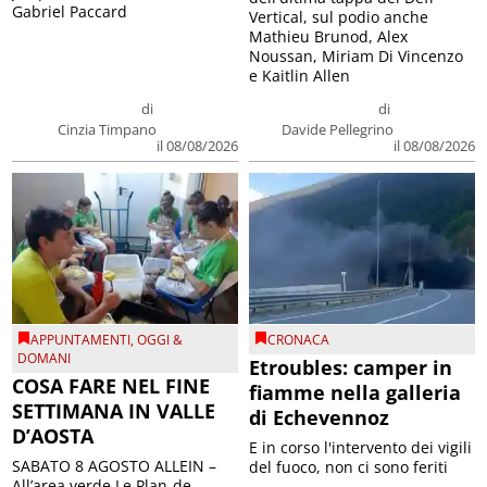
Gabriel Paccard
Vertical, sul podio anche
Mathieu Brunod, Alex
Noussan, Miriam Di Vincenzo
e Kaitlin Allen
di
di
Cinzia Timpano
Davide Pellegrino
il 08/08/2026
il 08/08/2026
APPUNTAMENTI
,
OGGI &
CRONACA
DOMANI
Etroubles: camper in
COSA FARE NEL FINE
fiamme nella galleria
SETTIMANA IN VALLE
di Echevennoz
D’AOSTA
E in corso l'intervento dei vigili
SABATO 8 AGOSTO ALLEIN –
del fuoco, non ci sono feriti
All’area verde Le Plan-de-