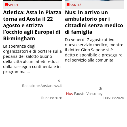
SPORT
SANITÀ
Atletica: Asta in Piazza
Nus: in arrivo un
torna ad Aosta il 22
ambulatorio per i
agosto e strizza
cittadini senza medico
l’occhio agli Europei di
di famiglia
Birmingham
Da venerdì 7 agosto attivo il
nuovo servizio medico, mentre
La speranza degli
il dottor Gino Sapone si è
organizzatori è di portare sulla
detto disponibile a proseguire
pedana del salotto buono
nel servizio alla comunità
della città alcuni atleti reduci
dalla rassegna continentale in
programma ...
di
Redazione Aostanews.it
di
Nus
Fausto Vassoney
il 06/08/2026
il 06/08/2026