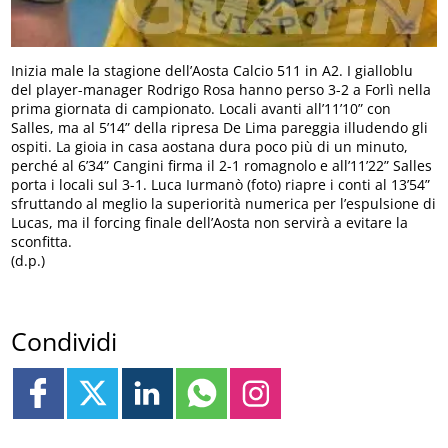
Inizia male la stagione dell’Aosta Calcio 511 in A2. I gialloblu
del player-manager Rodrigo Rosa hanno perso 3-2 a Forlì nella
prima giornata di campionato. Locali avanti all’11’10” con
Salles, ma al 5’14” della ripresa De Lima pareggia illudendo gli
ospiti. La gioia in casa aostana dura poco più di un minuto,
perché al 6’34” Cangini firma il 2-1 romagnolo e all’11’22” Salles
porta i locali sul 3-1. Luca Iurmanò (foto) riapre i conti al 13’54”
sfruttando al meglio la superiorità numerica per l’espulsione di
Lucas, ma il forcing finale dell’Aosta non servirà a evitare la
sconfitta.
(d.p.)
Condividi