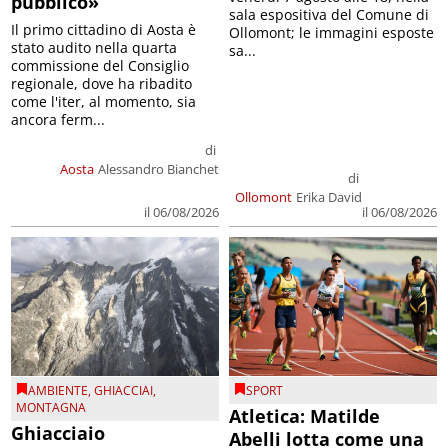
pubblico»
sala espositiva del Comune di
Il primo cittadino di Aosta è
Ollomont; le immagini esposte
stato audito nella quarta
sa...
commissione del Consiglio
regionale, dove ha ribadito
come l'iter, al momento, sia
ancora ferm...
di
Aosta
Alessandro Bianchet
di
Ollomont
Erika David
il 06/08/2026
il 06/08/2026
AMBIENTE
,
GHIACCIAI
,
SPORT
MONTAGNA
Atletica: Matilde
Ghiacciaio
Abelli lotta come una