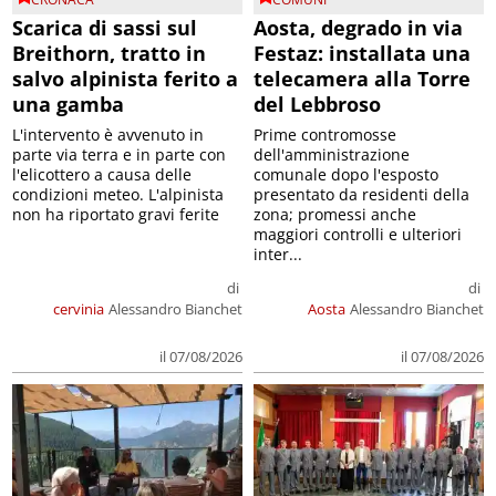
Scarica di sassi sul
Aosta, degrado in via
Breithorn, tratto in
Festaz: installata una
salvo alpinista ferito a
telecamera alla Torre
una gamba
del Lebbroso
L'intervento è avvenuto in
Prime contromosse
parte via terra e in parte con
dell'amministrazione
l'elicottero a causa delle
comunale dopo l'esposto
condizioni meteo. L'alpinista
presentato da residenti della
non ha riportato gravi ferite
zona; promessi anche
maggiori controlli e ulteriori
inter...
di
di
cervinia
Alessandro Bianchet
Aosta
Alessandro Bianchet
il 07/08/2026
il 07/08/2026