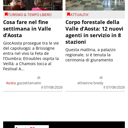
TURISMO & TEMPO LIBERO
ATTUALITA'
Cosa fare nel fine
Corpo forestale della
settimana in Valle
Valle d’Aosta: 12 nuovi
d’Aosta
agenti in servizio in 8
stazioni
GiocAosta prosegue tra le vie
del capoluogo; a Brissogne
Questa mattina, a palazzo
entra nel vivo la Feta de
regionale, si è tenuta la
l’Oumbra; Etroubles ospita la
cerimonia di giuramento
Veillà; a Chamois tocca al
Festival A...
di
di
Aosta
gazzettamatin
ethienne bredy
il 07/08/2026
il 07/08/2026