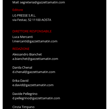
Mail:
segreteria@gazzettamatin.com
Editore
LG PRESSE S.R.L.
via Festaz, 52 11100 AOSTA
DIRETTORE RESPONSABILE
Luca Mercanti
l.mercanti@gazzettamatin.com
REDAZIONE
Alessandro Bianchet
a.bianchet@gazzettamatin.com
Danila Chenal
d.chenal@gazzettamatin.com
Erika David
e.david@gazzettamatin.com
Davide Pellegrino
d.pellegrino@gazzettamatin.com
Cinzia Timpano