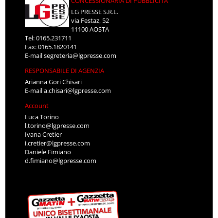
CONCESSIONARIA DI PUBBLICITÀ
LG PRESSE S.R.L.
via Festaz, 52
11100 AOSTA
Tel: 0165.231711
Fax: 0165.1820141
E-mail
segreteria@lgpresse.com
RESPONSABILE DI AGENZIA
Arianna Gori Chisari
E-mail
a.chisari@lgpresse.com
Account
Luca Torino
l.torino@lgpresse.com
Ivana Cretier
i.cretier@lgpresse.com
Daniele Fimiano
d.fimiano@lgpresse.com