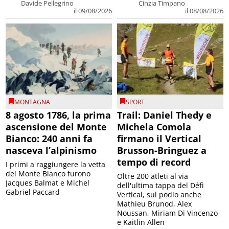
Davide Pellegrino
Cinzia Timpano
il 09/08/2026
il 08/08/2026
MONTAGNA
SPORT
8 agosto 1786, la prima
Trail: Daniel Thedy e
ascensione del Monte
Michela Comola
Bianco: 240 anni fa
firmano il Vertical
nasceva l’alpinismo
Brusson-Bringuez a
tempo di record
I primi a raggiungere la vetta
del Monte Bianco furono
Oltre 200 atleti al via
Jacques Balmat e Michel
dell'ultima tappa del Défì
Gabriel Paccard
Vertical, sul podio anche
Mathieu Brunod, Alex
Noussan, Miriam Di Vincenzo
e Kaitlin Allen