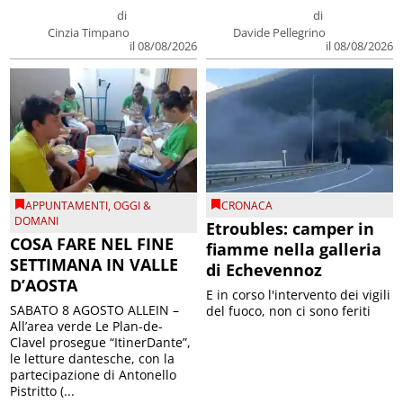
di
di
Cinzia Timpano
Davide Pellegrino
il 08/08/2026
il 08/08/2026
APPUNTAMENTI
,
OGGI &
CRONACA
DOMANI
Etroubles: camper in
COSA FARE NEL FINE
fiamme nella galleria
SETTIMANA IN VALLE
di Echevennoz
D’AOSTA
E in corso l'intervento dei vigili
SABATO 8 AGOSTO ALLEIN –
del fuoco, non ci sono feriti
All’area verde Le Plan-de-
Clavel prosegue “ItinerDante”,
le letture dantesche, con la
partecipazione di Antonello
Pistritto (...