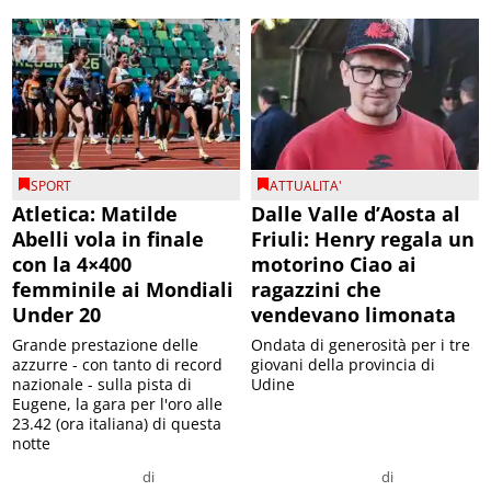
SPORT
ATTUALITA'
Atletica: Matilde
Dalle Valle d’Aosta al
Abelli vola in finale
Friuli: Henry regala un
con la 4×400
motorino Ciao ai
femminile ai Mondiali
ragazzini che
Under 20
vendevano limonata
Grande prestazione delle
Ondata di generosità per i tre
azzurre - con tanto di record
giovani della provincia di
nazionale - sulla pista di
Udine
Eugene, la gara per l'oro alle
23.42 (ora italiana) di questa
notte
di
di