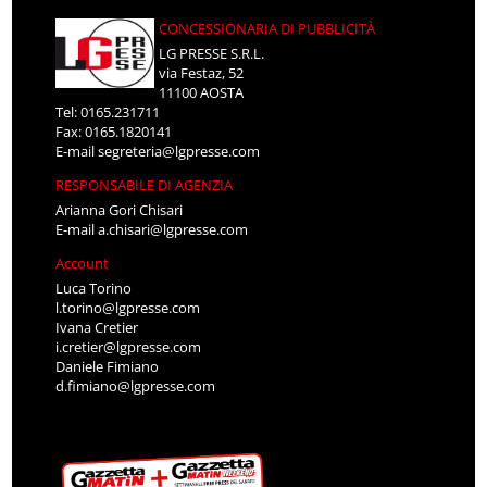
CONCESSIONARIA DI PUBBLICITÀ
LG PRESSE S.R.L.
via Festaz, 52
11100 AOSTA
Tel: 0165.231711
Fax: 0165.1820141
E-mail
segreteria@lgpresse.com
RESPONSABILE DI AGENZIA
Arianna Gori Chisari
E-mail
a.chisari@lgpresse.com
Account
Luca Torino
l.torino@lgpresse.com
Ivana Cretier
i.cretier@lgpresse.com
Daniele Fimiano
d.fimiano@lgpresse.com