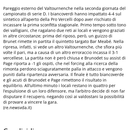
Pareggio esterno del Valtournenche nella seconda giornata del
campionato di serie D. I biancoverdi hanno impattato 4-4 sul
sintetico all’aperto della Pro Vercelli dopo aver rischiato di
incassare la prima sconfitta stagionale. Primo tempo sotto tono
dei valligiani, che ragalano due reti ai locali e vengono graziati
in altre circostanze; prima del riposo, però, un guizzo di
Brunet rimette in partita il quintetto targato Bar Meabé. Nella
ripresa, infatti, si vede un altro Valtournenche, che sfiora più
volte il pari, ma a causa di un altro erroraccio incassa il 3-1
vercellese. La partita non è però chiusa e Brunodet su assist di
Page riporta a -1 gli ospiti, che nel forcing alla ricerca della
rimonta perdono sciaguratamente palla in attacco e vengono
puniti dalla ripartenza avversaria. Il finale è tutto biancoverde
e gli acuti di Brunodet e Page rimettono il risultato in
equilibrio. All’ultimo minuto i locali restano in quattro per
l’espulsione di un loro difensore, ma l’arbitro decide di non far
disputare il recupero, negando così ai valdostani la possibilità
di provare a vincere la gara.
(re.newsvda.it)