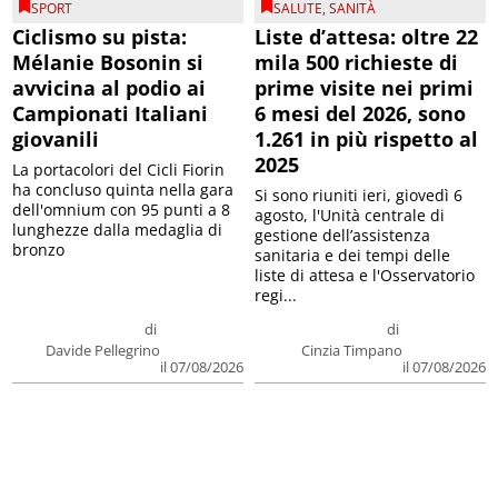
SPORT
SALUTE
,
SANITÀ
Ciclismo su pista:
Liste d’attesa: oltre 22
Mélanie Bosonin si
mila 500 richieste di
avvicina al podio ai
prime visite nei primi
Campionati Italiani
6 mesi del 2026, sono
giovanili
1.261 in più rispetto al
2025
La portacolori del Cicli Fiorin
ha concluso quinta nella gara
Si sono riuniti ieri, giovedì 6
dell'omnium con 95 punti a 8
agosto, l'Unità centrale di
lunghezze dalla medaglia di
gestione dell’assistenza
bronzo
sanitaria e dei tempi delle
liste di attesa e l'Osservatorio
regi...
di
di
Davide Pellegrino
Cinzia Timpano
il 07/08/2026
il 07/08/2026