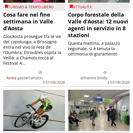
TURISMO & TEMPO LIBERO
ATTUALITA'
Cosa fare nel fine
Corpo forestale della
settimana in Valle
Valle d’Aosta: 12 nuovi
d’Aosta
agenti in servizio in 8
stazioni
GiocAosta prosegue tra le vie
del capoluogo; a Brissogne
Questa mattina, a palazzo
entra nel vivo la Feta de
regionale, si è tenuta la
l’Oumbra; Etroubles ospita la
cerimonia di giuramento
Veillà; a Chamois tocca al
Festival A...
di
di
Aosta
gazzettamatin
ethienne bredy
il 07/08/2026
il 07/08/2026