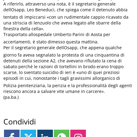
A riferirlo, attraverso una nota, è il segretario generale
dellOsapp, Leo Beneduci, che spiega come il detenuto abbia
tentato di impiccarsi «con un rudimentale cappio ricavato da
una striscia di lenzuolo che aveva legato alle sbarre della
finestra della cella».
Trasportato allospedale Umberto Parini di Aosta per
accertamenti, è stato dimesso questa mattina.
Per il segretario generale dellOsapp, che appena qualche
giorno fa aveva segnalato la protesta di una cinquantina di
detenuti della sezione A2, che avevano rifiutato la cena di
sabato perché le razioni di tortellini in brodo erano troppo
scarse, lo sventato suicidio di ieri è «uno di quei preziosi
episodi in cui, nonostante i tagli gravissimi allorganico di
Polizia penitenziaria, la perizia e la professionalità degli agenti
riescono ancora a salvare vite umane in carcere».
(pa.ba.)
Condividi