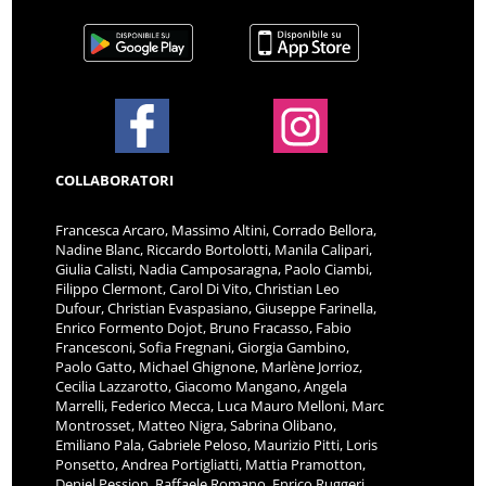
COLLABORATORI
Francesca Arcaro, Massimo Altini, Corrado Bellora,
Nadine Blanc, Riccardo Bortolotti, Manila Calipari,
Giulia Calisti, Nadia Camposaragna, Paolo Ciambi,
Filippo Clermont, Carol Di Vito, Christian Leo
Dufour, Christian Evaspasiano, Giuseppe Farinella,
Enrico Formento Dojot, Bruno Fracasso, Fabio
Francesconi, Sofia Fregnani, Giorgia Gambino,
Paolo Gatto, Michael Ghignone, Marlène Jorrioz,
Cecilia Lazzarotto, Giacomo Mangano, Angela
Marrelli, Federico Mecca, Luca Mauro Melloni, Marc
Montrosset, Matteo Nigra, Sabrina Olibano,
Emiliano Pala, Gabriele Peloso, Maurizio Pitti, Loris
Ponsetto, Andrea Portigliatti, Mattia Pramotton,
Deniel Pession, Raffaele Romano, Enrico Ruggeri,