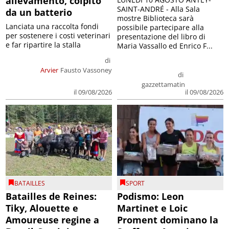
allevamento, colpito
SAINT-ANDRÉ - Alla Sala
da un batterio
mostre Biblioteca sarà
Lanciata una raccolta fondi
possibile partecipare alla
per sostenere i costi veterinari
presentazione del libro di
e far ripartire la stalla
Maria Vassallo ed Enrico F...
di
Arvier
Fausto Vassoney
di
gazzettamatin
il 09/08/2026
il 09/08/2026
BATAILLES
SPORT
Batailles de Reines:
Podismo: Leon
Tiky, Alouette e
Martinet e Loic
Amoureuse regine a
Proment dominano la