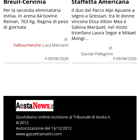
Breuil-Cervinia
Staffetta Americana
Per la seconda eliminatoria
Il duo del Parco Alpi Apuane a
estiva, in arena 84 bovine.
segno a Gressan, tra le donne
Reinon, 763 Kg, Regina di peso
vincono Elisa Vitton Mea e
di giornata
Sabina Marquet, nel misto
trionfano Laura Segor e Mikael
Mongi...
di
Valtournenche
Luca Mercanti
di
Davide Pellegrino
il 09/08/2026
il 09/08/2026
Quotidiano online Iscrizione al Tribunale di Aosta n.
8/2012
Autorizzazione del 13/12/2012
www.gazzettamatin.com