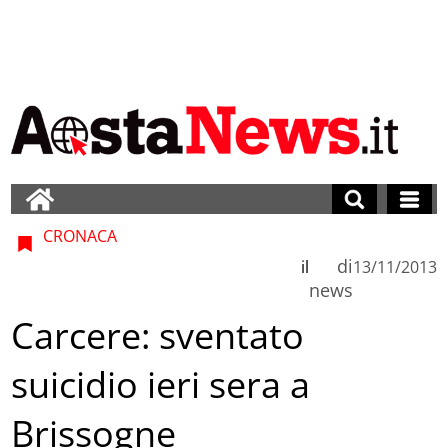
CRONACA
di
il
13/11/2013
news
Carcere: sventato
suicidio ieri sera a
Brissogne