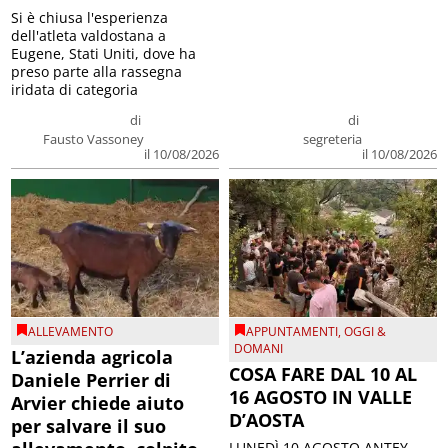
Si è chiusa l'esperienza
dell'atleta valdostana a
Eugene, Stati Uniti, dove ha
preso parte alla rassegna
iridata di categoria
di
di
Fausto Vassoney
segreteria
il 10/08/2026
il 10/08/2026
ALLEVAMENTO
APPUNTAMENTI
,
OGGI &
DOMANI
L’azienda agricola
COSA FARE DAL 10 AL
Daniele Perrier di
16 AGOSTO IN VALLE
Arvier chiede aiuto
D’AOSTA
per salvare il suo
LUNEDÌ 10 AGOSTO ANTEY-