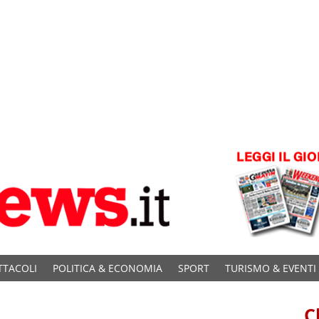
TTACOLI
POLITICA & ECONOMIA
SPORT
TURISMO & EVENTI
C