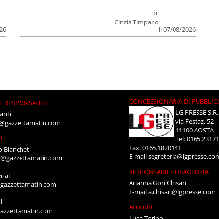
di
Cinzia Timpano
026
il 07/08/2026
CONCESSIONARIA DI PUBBLIC
E RESPONSABILE
LG PRESSE S.R.
anti
via Festaz, 52
i@gazzettamatin.com
11100 AOSTA
NE
Tel: 0165.2317
Fax: 0165.1820141
o Bianchet
E-mail
segreteria@lgpresse.co
t@gazzettamatin.com
RESPONSABILE DI AGENZIA
enal
Arianna Gori Chisari
gazzettamatin.com
E-mail
a.chisari@lgpresse.com
d
Account
azzettamatin.com
Luca Torino