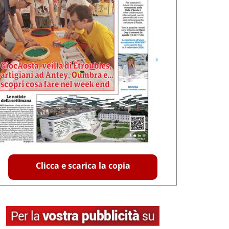
Clicca e scarica la copia