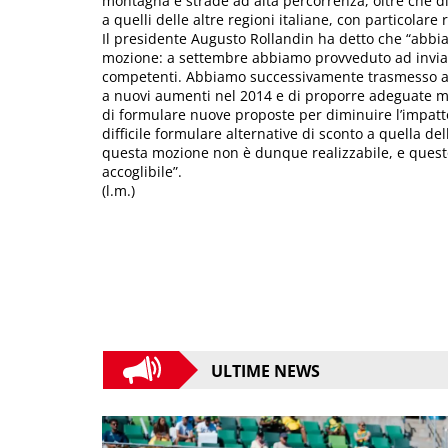
montagna e strade ad alta percorrenza, oltre che di
a quelli delle altre regioni italiane, con particolare
Il presidente Augusto Rollandin ha detto che “abbi
mozione: a settembre abbiamo provveduto ad inviar
competenti. Abbiamo successivamente trasmesso al
a nuovi aumenti nel 2014 e di proporre adeguate m
di formulare nuove proposte per diminuire l’impatto
difficile formulare alternative di sconto a quella de
questa mozione non è dunque realizzabile, e questo 
accoglibile”.
(l.m.)
ULTIME NEWS