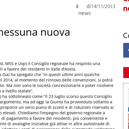
di
il
14/11/2013
n
news
, nessuna nuova
C
 Pd, M5S e Uvp) il Consiglio regionale ha respinto una
i a favore dei residenti in Valle d’Aosta.
is (Sa) ha spiegato che “in questi ultimi anni qualche
Nel 2014, al momento del rinnovo delle convenzioni, si potrà
sivi. Ma non sono le società concessionarie a poter risolvere
a livello statale”.
) ha sottolineato come “il 23 luglio scorso questo Consiglio
argomento, ma ad oggi la Giunta ha provveduto soltanto a
proporre un serio piano di sconti e di riduzioni riservato ai
o elevati. Chiediamo l’impegno del governo regionale a
 di pagamento a favore dei residenti, più conveniente e
to di analoghe iniziative già attive in altre autostrade di