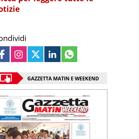
otizie
ondividi
GAZZETTA MATIN E WEEKEND