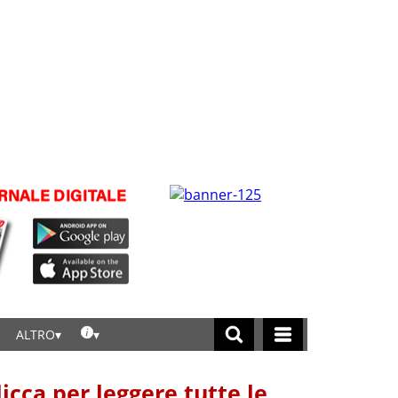
ALTRO
licca per leggere tutte le