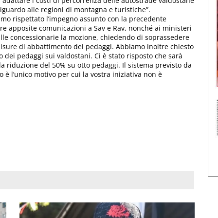
 adattare i costi di percorrenza delle autostrade valdostane
 riguardo alle regioni di montagna e turistiche”.
amo rispettato l’impegno assunto con la precedente
e apposite comunicazioni a Sav e Rav, nonché ai ministeri
le concessionarie la mozione, chiedendo di soprassedere
isure di abbattimento dei pedaggi. Abbiamo inoltre chiesto
 dei pedaggi sui valdostani. Ci è stato risposto che sarà
lla riduzione del 50% su otto pedaggi. Il sistema previsto da
è l’unico motivo per cui la vostra iniziativa non è