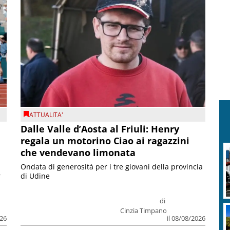
ATTUALITA'
Dalle Valle d’Aosta al Friuli: Henry
regala un motorino Ciao ai ragazzini
che vendevano limonata
Ondata di generosità per i tre giovani della provincia
r
di Udine
di
Cinzia Timpano
026
il 08/08/2026