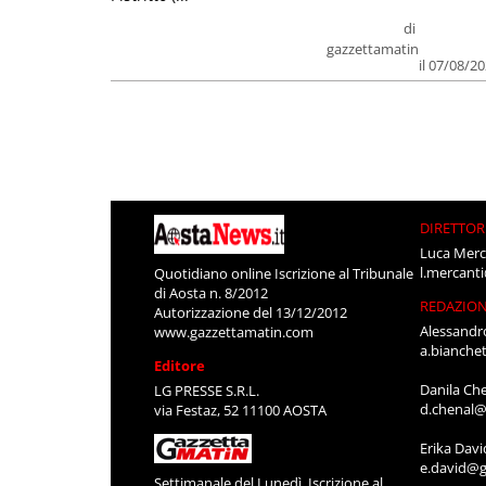
di
gazzettamatin
il 07/08/2
DIRETTOR
Luca Merc
l.mercant
Quotidiano online Iscrizione al Tribunale
di Aosta n. 8/2012
REDAZIO
Autorizzazione del 13/12/2012
Alessandr
www.gazzettamatin.com
a.bianche
Editore
Danila Ch
LG PRESSE S.R.L.
d.chenal@
via Festaz, 52 11100 AOSTA
Erika Davi
e.david@g
Settimanale del Lunedì. Iscrizione al