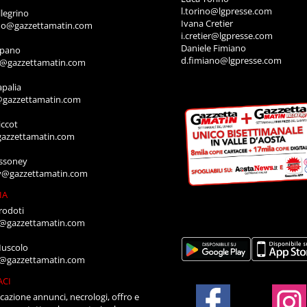
l.torino@lgpresse.com
legrino
Ivana Cretier
ino@gazzettamatin.com
i.cretier@lgpresse.com
Daniele Fimiano
mpano
d.fimiano@lgpresse.com
o@gazzettamatin.com
apalia
@gazzettamatin.com
ccot
gazzettamatin.com
ssoney
y@gazzettamatin.com
IA
rodoti
a@gazzettamatin.com
Muscolo
a@gazzettamatin.com
ACI
cazione annunci, necrologi, offro e