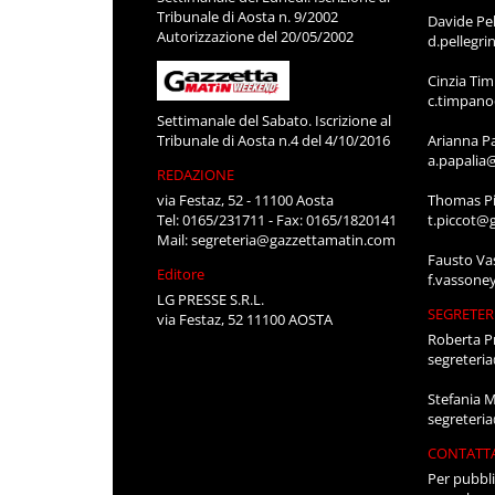
Tribunale di Aosta n. 9/2002
Davide Pel
Autorizzazione del 20/05/2002
d.pellegr
Cinzia Ti
c.timpan
Settimanale del Sabato. Iscrizione al
Tribunale di Aosta n.4 del 4/10/2016
Arianna P
a.papalia
REDAZIONE
via Festaz, 52 - 11100 Aosta
Thomas Pi
Tel: 0165/231711 - Fax: 0165/1820141
t.piccot@
Mail:
segreteria@gazzettamatin.com
Fausto Va
Editore
f.vassone
LG PRESSE S.R.L.
SEGRETER
via Festaz, 52 11100 AOSTA
Roberta P
segreteri
Stefania 
segreteri
CONTATT
Per pubbli