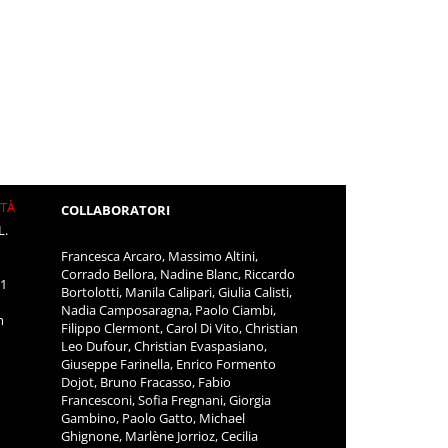
ITÀ
COLLABORATORI
L.
Francesca Arcaro, Massimo Altini,
Corrado Bellora, Nadine Blanc, Riccardo
11
Bortolotti, Manila Calipari, Giulia Calisti,
Nadia Camposaragna, Paolo Ciambi,
m
Filippo Clermont, Carol Di Vito, Christian
Leo Dufour, Christian Evaspasiano,
Giuseppe Farinella, Enrico Formento
Dojot, Bruno Fracasso, Fabio
Francesconi, Sofia Fregnani, Giorgia
Gambino, Paolo Gatto, Michael
Ghignone, Marlène Jorrioz, Cecilia