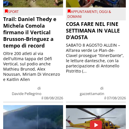
SPORT
APPUNTAMENTI
,
OGGI &
DOMANI
Trail: Daniel Thedy e
COSA FARE NEL FINE
Michela Comola
SETTIMANA IN VALLE
firmano il Vertical
D’AOSTA
Brusson-Bringuez a
tempo di record
SABATO 8 AGOSTO ALLEIN –
All’area verde Le Plan-de-
Oltre 200 atleti al via
Clavel prosegue “ItinerDante”,
dell'ultima tappa del Défì
le letture dantesche, con la
Vertical, sul podio anche
partecipazione di Antonello
Mathieu Brunod, Alex
Pistritto (...
Noussan, Miriam Di Vincenzo
e Kaitlin Allen
di
di
Davide Pellegrino
gazzettamatin
il 08/08/2026
il 07/08/2026