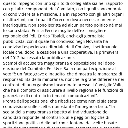
questo impegno con uno spirito di collegialità sia nel rapporto
con gli altri componenti del Comitato, con i quali sono onorata
di condividere tale missione, sia in rapporto con gli altri organi
e istituzioni, con i quali il Corecom dovrà necessariamente
interloquire. Non sono iscritta ad alcun partito politico né mai
lo sono stata». Enrica Ferri è moglie dell’ex consigliere
regionale del Pdl, Enrico Tibaldi, anch’egli giornalista
pubblicista, con il quale ha condiviso negli Novanta ha
condiviso l’esperienza editoriale de Il Corsivo, il settimanale
locale che, dopo la cessione a una cooperativa, la primavera
del 2012 ha cessato la pubblicazione.
Scambi di accuse tra maggioranza e opposizione nel dopo
elezione del Comitato. Per Uv e Sa la non partecipazione al
voto “è un fatto grave e inaudito, che dimostra la mancanza di
responsabilità della minoranza, nonché la grane differenza nei
confronti di un organismo incardinato presso il Consiglio Valle,
che ha il compito di assicurare a livello regionale le funzioni di
garanzia e di controllo in tema di comunicazioni”.
Pronta dell’opposizione, che ribadisce come non ci sia stata
condivisione sulle scelte, nonostante l’impegno a farlo. “La
scelta della maggioranza rispetto all’individuazione dei
candidati risponde, al contrario, alle peggiori logiche di
spartizione politica delle poltrone, lontana da scelte basate