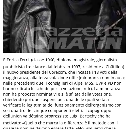
E Enrica Ferri, (classe 1966, diploma magistrale, giornalista
pubblicista free lance dal febbraio 1997, residente a Châtillon)
il nuovo presidente del Corecom, che incassa i 18 voti della
maggioranza, alla terza votazione utile (minoranza non in aula;
nelle precedenti due, i consiglieri di Alpe, M5S, UVP e PD non
hanno ritirato le schede per la votazione, ndr). La minoranza
non ha proposto nominativi e si è sfilata dalla votazione,
chiedendo poi due sospensioni, una delle quali volta a
verificare la legittimità del funzionamento dell’organismo con
soli quattro dei cinque componenti eletti. Il capogruppo
dellUnion valdôtaine progressiste Luigi Bertschy che ha
motivato: «Quello che marca la differenza è il metodo con il
quale le nomine devono essere fatte. «Noi vogliamo che la