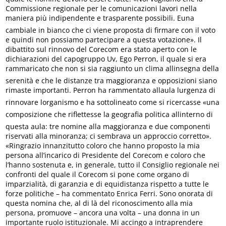
Commissione regionale per le comunicazioni lavori nella
maniera più indipendente e trasparente possibili. Euna
cambiale in bianco che ci viene proposta di firmare con il voto
e quindi non possiamo partecipare a questa votazione». Il
dibattito sul rinnovo del Corecom era stato aperto con le
dichiarazioni del capogruppo Uv, Ego Perron, il quale si era
rammaricato che non si sia raggiunto un clima allinsegna della
serenità e che le distanze tra maggioranza e opposizioni siano
rimaste importanti. Perron ha rammentato allaula lurgenza di
rinnovare lorganismo e ha sottolineato come si ricercasse «una
composizione che riflettesse la geografia politica allinterno di
questa aula: tre nomine alla maggioranza e due componenti
riservati alla minoranza; ci sembrava un approccio corretto».
«Ringrazio innanzitutto coloro che hanno proposto la mia
persona all’incarico di Presidente del Corecom e coloro che
l’hanno sostenuta e, in generale, tutto il Consiglio regionale nei
confronti del quale il Corecom si pone come organo di
imparzialità, di garanzia e di equidistanza rispetto a tutte le
forze politiche – ha commentato Enrica Ferri. Sono onorata di
questa nomina che, al di là del riconoscimento alla mia
persona, promuove – ancora una volta – una donna in un
importante ruolo istituzionale. Mi accingo a intraprendere