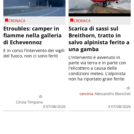
CRONACA
CRONACA
Etroubles: camper in
Scarica di sassi sul
fiamme nella galleria
Breithorn, tratto in
di Echevennoz
salvo alpinista ferito a
una gamba
E in corso l'intervento dei vigili
del fuoco, non ci sono feriti
L'intervento è avvenuto in
parte via terra e in parte con
l'elicottero a causa delle
condizioni meteo. L'alpinista
non ha riportato gravi ferite
di
cervinia
Alessandro Bianchet
di
Cinzia Timpano
il 07/08/2026
il 07/08/2026