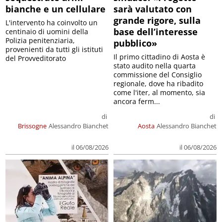
bianche e un cellulare
sarà valutato con
grande rigore, sulla
L'intervento ha coinvolto un
base dell’interesse
centinaio di uomini della
Polizia penitenziaria,
pubblico»
provenienti da tutti gli istituti
Il primo cittadino di Aosta è
del Provveditorato
stato audito nella quarta
commissione del Consiglio
regionale, dove ha ribadito
come l'iter, al momento, sia
ancora ferm...
di
di
Brissogne
Alessandro Bianchet
Aosta
Alessandro Bianchet
il 06/08/2026
il 06/08/2026