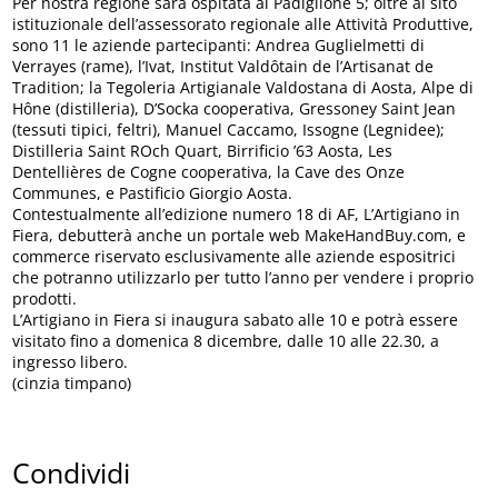
Per nostra regione sarà ospitata al Padiglione 5; oltre al sito
istituzionale dell’assessorato regionale alle Attività Produttive,
sono 11 le aziende partecipanti: Andrea Guglielmetti di
Verrayes (rame), l’Ivat, Institut Valdôtain de l’Artisanat de
Tradition; la Tegoleria Artigianale Valdostana di Aosta, Alpe di
Hône (distilleria), D’Socka cooperativa, Gressoney Saint Jean
(tessuti tipici, feltri), Manuel Caccamo, Issogne (Legnidee);
Distilleria Saint ROch Quart, Birrificio ’63 Aosta, Les
Dentellières de Cogne cooperativa, la Cave des Onze
Communes, e Pastificio Giorgio Aosta.
Contestualmente all’edizione numero 18 di AF, L’Artigiano in
Fiera, debutterà anche un portale web MakeHandBuy.com, e
commerce riservato esclusivamente alle aziende espositrici
che potranno utilizzarlo per tutto l’anno per vendere i proprio
prodotti.
L’Artigiano in Fiera si inaugura sabato alle 10 e potrà essere
visitato fino a domenica 8 dicembre, dalle 10 alle 22.30, a
ingresso libero.
(cinzia timpano)
Condividi