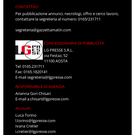
CONTATTACI
Per pubblicazione annunci, necrologi, offro e cerco lavoro,
contattare la segreteria al numero: 0165/231711
segreteria@gazzettamatin.com
CONCESSIONARIA DI PUBBLICITÀ
LG PRESSE S.R.L.
via Festaz, 52
11100 AOSTA
Tel: 0165.231711
Fax: 0165.1820141
E-mail
segreteria@lgpresse.com
RESPONSABILE DI AGENZIA
Arianna Gori Chisari
E-mail
a.chisari@lgpresse.com
Account
Luca Torino
l.torino@lgpresse.com
Ivana Cretier
i.cretier@lgpresse.com