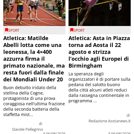
SPORT
SPORT
Atletica: Matilde
Atletica: Asta in Piazza
Abelli lotta come una
torna ad Aosta il 22
leonessa, la 4×400
agosto e strizza
azzurra firma il
l’occhio agli Europei di
primato nazionale, ma
Birmingham
resta fuori dalla finale
La speranza degli
dei Mondiali Under 20
organizzatori è di portare sulla
pedana del salotto buono
Buon debutto iridato della
della città alcuni atleti reduci
stellina della Cogne,
dalla rassegna continentale in
protagonista di una prova
programma ...
coraggiosa nell'ultima frazione
della seconda batteria della
staffetta mist...
di
Redazione Aostanews.it
di
Davide Pellegrino
il 06/08/2026
il 06/08/2026