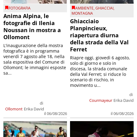
FOTOGRAFIA
AMBIENTE
,
GHIACCIAI
,
MONTAGNA
Anima Alpina, le
Ghiacciaio
fotografie di Ilenia
Planpincieux,
Noussan in mostra a
riapertura diurna
Ollomont
della strada della Val
L'inaugurazione della mostra
Ferret
fotografica è in programma
venerdì 7 agosto alle 18, nella
Riapre oggi, giovedì 6 agosto,
sala espositiva del Comune di
solo di giorno e solo in
Ollomont; le immagini esposte
discesa, la strada comunale
sa...
della Val Ferret; si riduce lo
scenario di rischio, in
movimento u...
di
Courmayeur
Erika David
di
Ollomont
Erika David
il 06/08/2026
il 06/08/2026