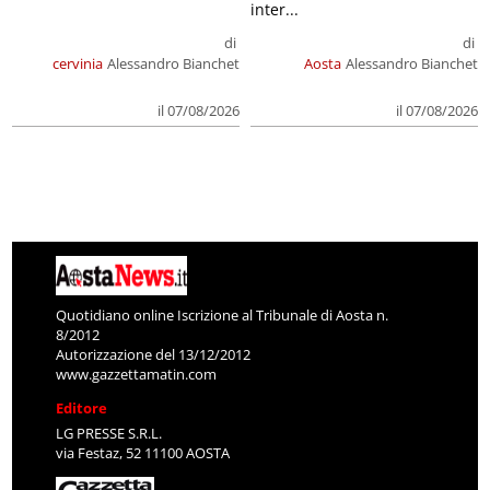
inter...
di
di
cervinia
Alessandro Bianchet
Aosta
Alessandro Bianchet
il 07/08/2026
il 07/08/2026
Quotidiano online Iscrizione al Tribunale di Aosta n.
8/2012
Autorizzazione del 13/12/2012
www.gazzettamatin.com
Editore
LG PRESSE S.R.L.
via Festaz, 52 11100 AOSTA