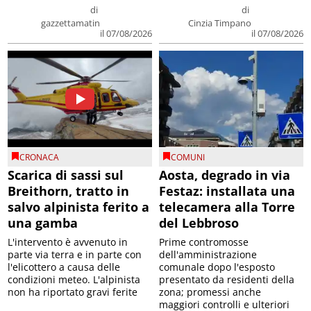
di
di
gazzettamatin
Cinzia Timpano
il 07/08/2026
il 07/08/2026
CRONACA
COMUNI
Scarica di sassi sul
Aosta, degrado in via
Breithorn, tratto in
Festaz: installata una
salvo alpinista ferito a
telecamera alla Torre
una gamba
del Lebbroso
L'intervento è avvenuto in
Prime contromosse
parte via terra e in parte con
dell'amministrazione
l'elicottero a causa delle
comunale dopo l'esposto
condizioni meteo. L'alpinista
presentato da residenti della
non ha riportato gravi ferite
zona; promessi anche
maggiori controlli e ulteriori