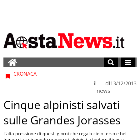
CRONACA
di
il
13/12/2013
news
Cinque alpinisti salvati
sulle Grandes Jorasses
L’alta pressione di questi giorni che regala cielo terso e bel
tempo sta spingendo numerosi alpinisti a tentare itinerari