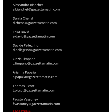
Alessandro Bianchet
a.bianchet@gazzettamatin.com
Danila Chenal
d.chenal@gazzettamatin.com
Erika David
e.david@gazzettamatin.com
Davide Pellegrino
d.pellegrino@gazzettamatin.com
Cinzia Timpano
c.timpano@gazzettamatin.com
Arianna Papalia
a.papalia@gazzettamatin.com
Thomas Piccot
t.piccot@gazzettamatin.com
Fausto Vassoney
f.vassoney@gazzettamatin.com
SEGRETERIA