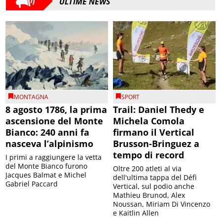
ULTIME NEWS
MONTAGNA
SPORT
8 agosto 1786, la prima
Trail: Daniel Thedy e
ascensione del Monte
Michela Comola
Bianco: 240 anni fa
firmano il Vertical
nasceva l’alpinismo
Brusson-Bringuez a
tempo di record
I primi a raggiungere la vetta
del Monte Bianco furono
Oltre 200 atleti al via
Jacques Balmat e Michel
dell'ultima tappa del Défì
Gabriel Paccard
Vertical, sul podio anche
Mathieu Brunod, Alex
Noussan, Miriam Di Vincenzo
e Kaitlin Allen