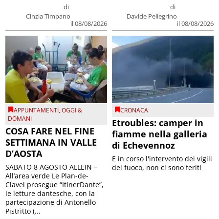
di
di
Cinzia Timpano
Davide Pellegrino
il 08/08/2026
il 08/08/2026
APPUNTAMENTI
,
OGGI &
CRONACA
DOMANI
Etroubles: camper in
COSA FARE NEL FINE
fiamme nella galleria
SETTIMANA IN VALLE
di Echevennoz
D’AOSTA
E in corso l'intervento dei vigili
SABATO 8 AGOSTO ALLEIN –
del fuoco, non ci sono feriti
All’area verde Le Plan-de-
Clavel prosegue “ItinerDante”,
le letture dantesche, con la
partecipazione di Antonello
Pistritto (...