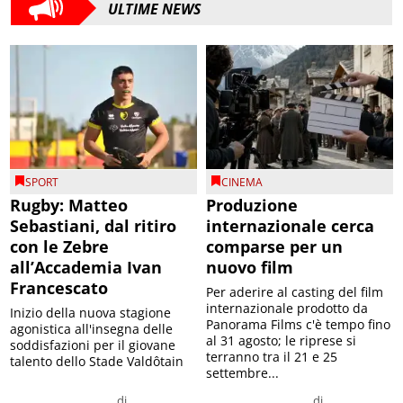
ULTIME NEWS
SPORT
CINEMA
Rugby: Matteo
Produzione
Sebastiani, dal ritiro
internazionale cerca
con le Zebre
comparse per un
all’Accademia Ivan
nuovo film
Francescato
Per aderire al casting del film
internazionale prodotto da
Inizio della nuova stagione
Panorama Films c'è tempo fino
agonistica all'insegna delle
al 31 agosto; le riprese si
soddisfazioni per il giovane
terranno tra il 21 e 25
talento dello Stade Valdôtain
settembre...
di
di