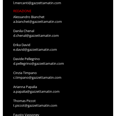
l.mercanti@gazzettamatin.com
REDAZIONE
Alessandro Bianchet
a.bianchet@gazzettamatin.com
Danila Chenal
d.chenal@gazzettamatin.com
Erika David
e.david@gazzettamatin.com
Davide Pellegrino
d.pellegrino@gazzettamatin.com
Cinzia Timpano
c.timpano@gazzettamatin.com
Arianna Papalia
a.papalia@gazzettamatin.com
Thomas Piccot
t.piccot@gazzettamatin.com
Fausto Vassoney