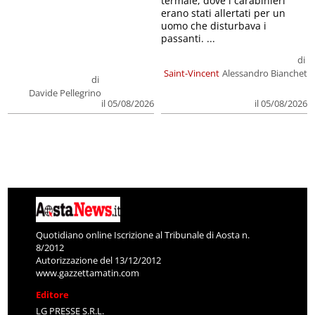
termale, dove i carabinieri
erano stati allertati per un
uomo che disturbava i
passanti. ...
di
Saint-Vincent
Alessandro Bianchet
di
Davide Pellegrino
il 05/08/2026
il 05/08/2026
Quotidiano online Iscrizione al Tribunale di Aosta n.
8/2012
Autorizzazione del 13/12/2012
www.gazzettamatin.com
Editore
LG PRESSE S.R.L.