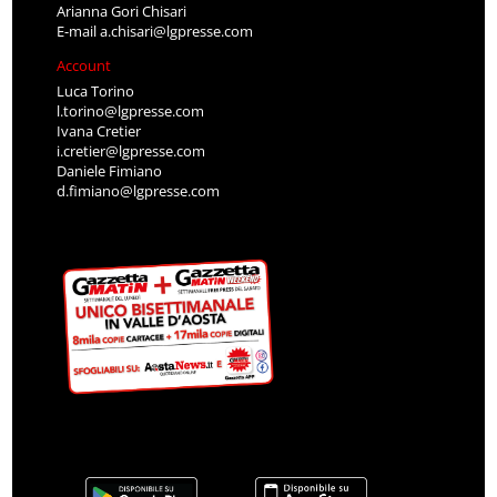
Arianna Gori Chisari
E-mail
a.chisari@lgpresse.com
Account
Luca Torino
l.torino@lgpresse.com
Ivana Cretier
i.cretier@lgpresse.com
Daniele Fimiano
d.fimiano@lgpresse.com