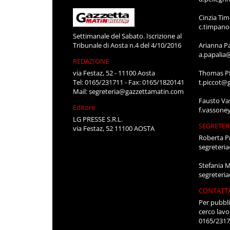
Cinzia Ti
c.timpan
Settimanale del Sabato. Iscrizione al
Tribunale di Aosta n.4 del 4/10/2016
Arianna P
a.papalia
REDAZIONE
via Festaz, 52 - 11100 Aosta
Thomas Pi
Tel: 0165/231711 - Fax: 0165/1820141
t.piccot@
Mail:
segreteria@gazzettamatin.com
Fausto Va
Editore
f.vassone
LG PRESSE S.R.L.
SEGRETER
via Festaz, 52 11100 AOSTA
Roberta P
segreteri
Stefania 
segreteri
CONTATT
Per pubbli
cerco lavo
0165/231