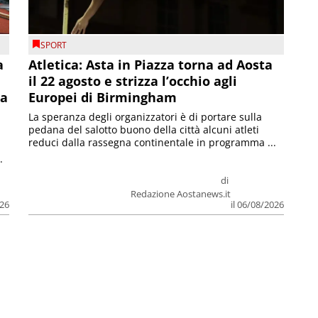
SPORT
a
Atletica: Asta in Piazza torna ad Aosta
il 22 agosto e strizza l’occhio agli
la
Europei di Birmingham
La speranza degli organizzatori è di portare sulla
pedana del salotto buono della città alcuni atleti
reduci dalla rassegna continentale in programma ...
.
di
Redazione Aostanews.it
026
il 06/08/2026