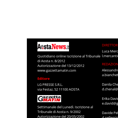
DIRETTOR
Luca Merc
l.mercant
Quotidiano online Iscrizione al Tribunale
di Aosta n. 8/2012
REDAZIO
Autorizzazione del 13/12/2012
Alessandr
www.gazzettamatin.com
a.bianche
Editore
Danila Ch
LG PRESSE S.R.L.
d.chenal@
via Festaz, 52 11100 AOSTA
Erika Davi
e.david@g
Settimanale del Lunedì. Iscrizione al
Tribunale di Aosta n. 9/2002
Davide Pel
Autorizzazione del 20/05/2002
d.pellegr