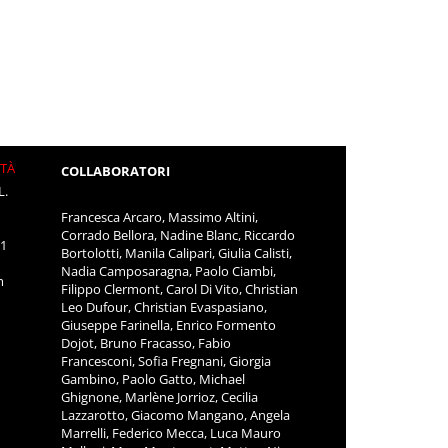
ITÀ
COLLABORATORI
L.
Francesca Arcaro, Massimo Altini,
Corrado Bellora, Nadine Blanc, Riccardo
11
Bortolotti, Manila Calipari, Giulia Calisti,
Nadia Camposaragna, Paolo Ciambi,
m
Filippo Clermont, Carol Di Vito, Christian
Leo Dufour, Christian Evaspasiano,
Giuseppe Farinella, Enrico Formento
Dojot, Bruno Fracasso, Fabio
Francesconi, Sofia Fregnani, Giorgia
Gambino, Paolo Gatto, Michael
Ghignone, Marlène Jorrioz, Cecilia
Lazzarotto, Giacomo Mangano, Angela
Marrelli, Federico Mecca, Luca Mauro