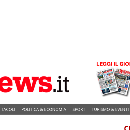
TTACOLI
POLITICA & ECONOMIA
SPORT
TURISMO & EVENTI
C