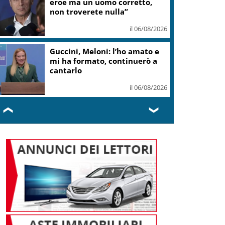
eroe ma un uomo corretto,
non troverete nulla”
il 06/08/2026
Guccini, Meloni: l’ho amato e
mi ha formato, continuerò a
cantarlo
il 06/08/2026
❮
❯