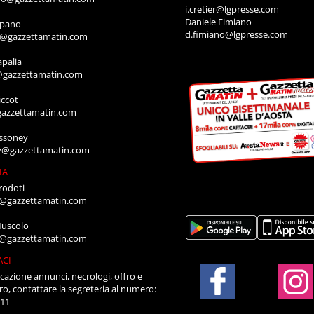
i.cretier@lgpresse.com
Daniele Fimiano
mpano
d.fimiano@lgpresse.com
o@gazzettamatin.com
apalia
@gazzettamatin.com
ccot
gazzettamatin.com
ssoney
y@gazzettamatin.com
IA
rodoti
a@gazzettamatin.com
Muscolo
a@gazzettamatin.com
ACI
cazione annunci, necrologi, offro e
ro, contattare la segreteria al numero:
711