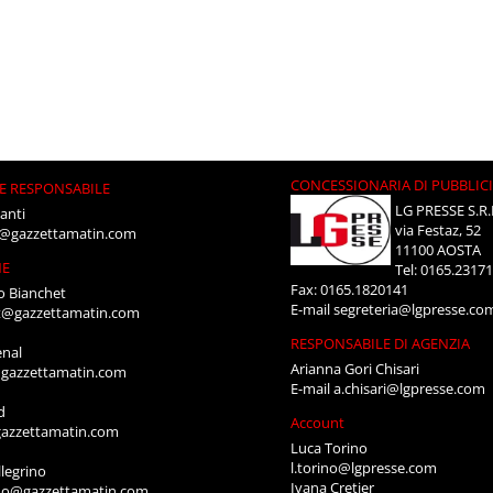
CONCESSIONARIA DI PUBBLIC
E RESPONSABILE
LG PRESSE S.R.
anti
via Festaz, 52
i@gazzettamatin.com
11100 AOSTA
NE
Tel: 0165.2317
Fax: 0165.1820141
o Bianchet
E-mail
segreteria@lgpresse.co
t@gazzettamatin.com
RESPONSABILE DI AGENZIA
enal
Arianna Gori Chisari
gazzettamatin.com
E-mail
a.chisari@lgpresse.com
d
Account
azzettamatin.com
Luca Torino
l.torino@lgpresse.com
legrino
Ivana Cretier
ino@gazzettamatin.com