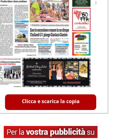
Clicca e scarica la copia