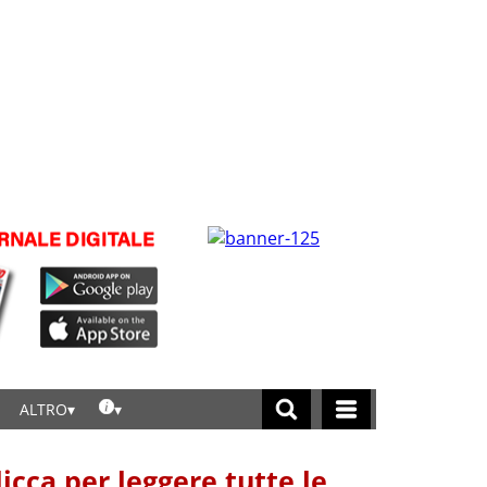
ALTRO
licca per leggere tutte le