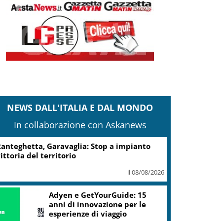
NEWS DALL'ITALIA E DAL MONDO
In collaborazione con Askanews
Turismo, Osservatorio
Telepass: +20% di interesse
per i viaggi in auto
il 07/08/2026
ic, Liguria: 5,8 mln da piano Grandi
rogetti Beni Culturali