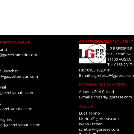
CONCESSIONARIA DI PUBBLIC
E RESPONSABILE
LG PRESSE S.R.
anti
via Festaz, 52
i@gazzettamatin.com
11100 AOSTA
NE
Tel: 0165.2317
Fax: 0165.1820141
o Bianchet
E-mail
segreteria@lgpresse.co
t@gazzettamatin.com
RESPONSABILE DI AGENZIA
enal
Arianna Gori Chisari
gazzettamatin.com
E-mail
a.chisari@lgpresse.com
d
Account
azzettamatin.com
Luca Torino
l.torino@lgpresse.com
legrino
Ivana Cretier
ino@gazzettamatin.com
i.cretier@lgpresse.com