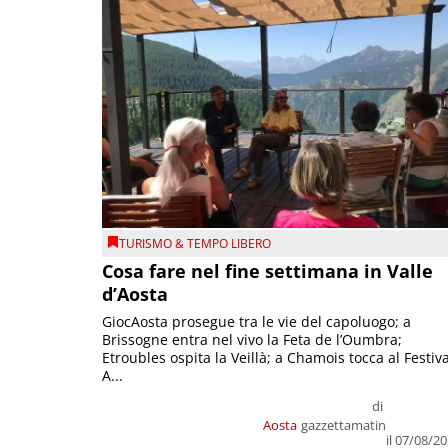
TURISMO & TEMPO LIBERO
Cosa fare nel fine settimana in Valle
d’Aosta
GiocAosta prosegue tra le vie del capoluogo; a
Brissogne entra nel vivo la Feta de l’Oumbra;
Etroubles ospita la Veillà; a Chamois tocca al Festiva
A...
di
Aosta
gazzettamatin
il 07/08/2