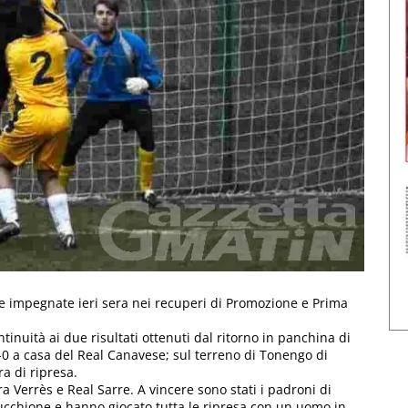
ne impegnate ieri sera nei recuperi di Promozione e Prima
inuità ai due risultati ottenuti dal ritorno in panchina di
 1-0 a casa del Real Canavese; sul terreno di Tonengo di
a di ripresa.
ra Verrès e Real Sarre. A vincere sono stati i padroni di
erucchione e hanno giocato tutta le ripresa con un uomo in