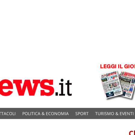
TTACOLI
POLITICA & ECONOMIA
SPORT
TURISMO & EVENTI
C