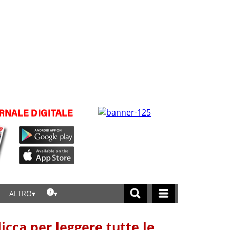
ALTRO
licca per leggere tutte le