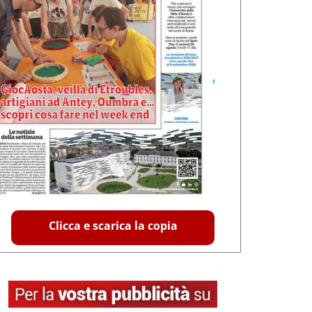
Clicca e scarica la copia