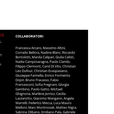
ITÀ
COLLABORATORI
L.
Francesca Arcaro, Massimo Altini,
Corrado Bellora, Nadine Blanc, Riccardo
11
Bortolotti, Manila Calipari, Giulia Calisti,
Nadia Camposaragna, Paolo Ciambi,
m
Filippo Clermont, Carol Di Vito, Christian
Leo Dufour, Christian Evaspasiano,
Giuseppe Farinella, Enrico Formento
Dojot, Bruno Fracasso, Fabio
Francesconi, Sofia Fregnani, Giorgia
Gambino, Paolo Gatto, Michael
Ghignone, Marlène Jorrioz, Cecilia
Lazzarotto, Giacomo Mangano, Angela
Marrelli, Federico Mecca, Luca Mauro
Melloni, Marc Montrosset, Matteo Nigra,
Sabrina Olibano, Emiliano Pala, Gabriele