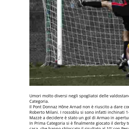
Umori molto diversi negli spogliatoi delle valdosta
Categoria.
Il Pont Donnaz Hône Arnad non è riuscito a dare cont
Roberto Milani. I rossoblu si sono infatti inchinati
Mazzè a decidere è stato un gol di Armao in apertur
In Prima Categoria si è finalmente giocato il derby t
casa, che hanno sbloccato il risultato al 10′ con P