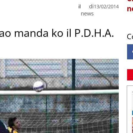
di
il
13/02/2014
n
news
mao manda ko il P.D.H.A.
C