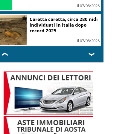
il 07/08/2026
Mondiali Wakeboard: primo
oro è azzurro, Noa Gualtieri
campione Under 14
il 07/08/2026
❮
❯