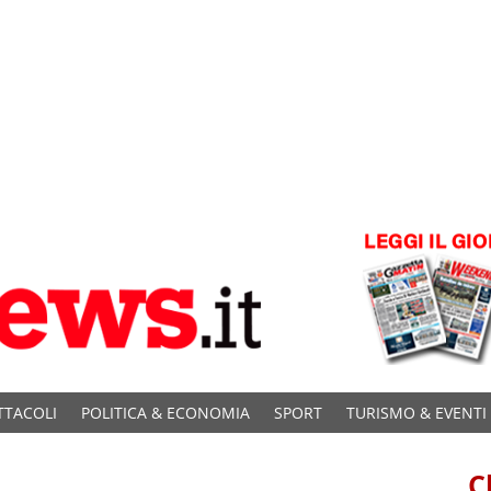
TTACOLI
POLITICA & ECONOMIA
SPORT
TURISMO & EVENTI
C