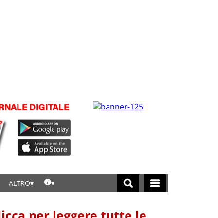
ALTRO
licca per leggere tutte le