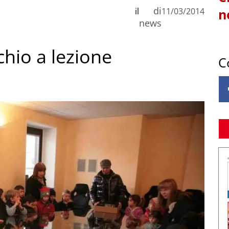
di
il
11/03/2014
n
news
chio a lezione
C