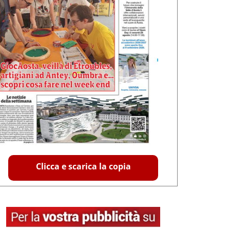
Clicca e scarica la copia