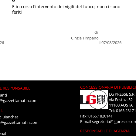
E in corso l'intervento dei vigili del fuoco, non ci sono
feriti
di
Cinzia Timpano
026
il 07/08/2026
CONCESSIONARIA DI PUBBLIC
E RESPONSABILE
LG PRESSE S.R.
anti
via Festaz, 52
i@gazzettamatin.com
11100 AOSTA
NE
Tel: 0165.2317
Fax: 0165.1820141
o Bianchet
E-mail
segreteria@lgpresse.co
t@gazzettamatin.com
RESPONSABILE DI AGENZIA
enal