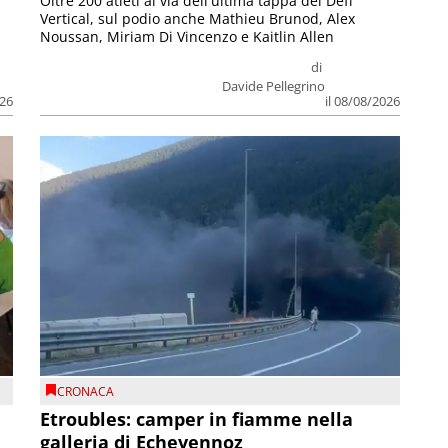
Oltre 200 atleti al via dell'ultima tappa del Défì
Vertical, sul podio anche Mathieu Brunod, Alex
Noussan, Miriam Di Vincenzo e Kaitlin Allen
di
Davide Pellegrino
026
il 08/08/2026
CRONACA
Etroubles: camper in fiamme nella
galleria di Echevennoz