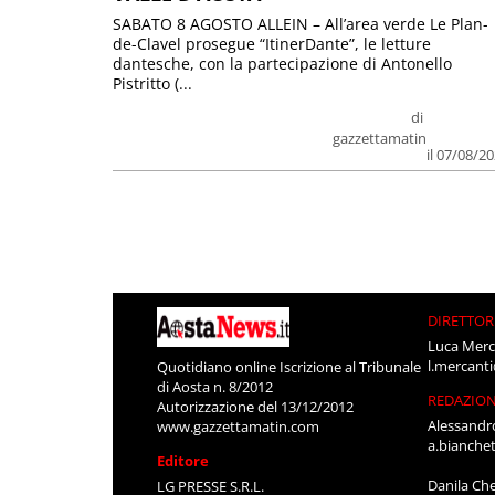
SABATO 8 AGOSTO ALLEIN – All’area verde Le Plan-
de-Clavel prosegue “ItinerDante”, le letture
dantesche, con la partecipazione di Antonello
Pistritto (...
di
gazzettamatin
il 07/08/2
DIRETTOR
Luca Merc
l.mercant
Quotidiano online Iscrizione al Tribunale
di Aosta n. 8/2012
REDAZIO
Autorizzazione del 13/12/2012
Alessandr
www.gazzettamatin.com
a.bianche
Editore
Danila Ch
LG PRESSE S.R.L.