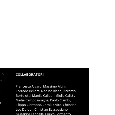
ITÀ
COLLABORATORI
L.
Francesca Arcaro, Massimo Altini,
Corrado Bellora, Nadine Blanc, Riccardo
11
Bortolotti, Manila Calipari, Giulia Calisti,
Nadia Camposaragna, Paolo Ciambi,
m
Filippo Clermont, Carol Di Vito, Christian
Leo Dufour, Christian Evaspasiano,
Giuseppe Farinella, Enrico Formento