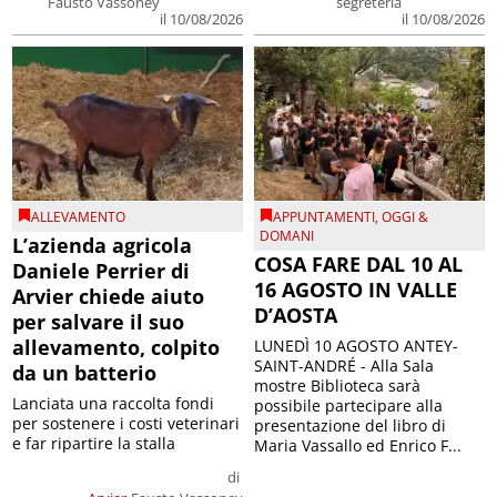
Fausto Vassoney
segreteria
il 10/08/2026
il 10/08/2026
ALLEVAMENTO
APPUNTAMENTI
,
OGGI &
DOMANI
L’azienda agricola
COSA FARE DAL 10 AL
Daniele Perrier di
16 AGOSTO IN VALLE
Arvier chiede aiuto
D’AOSTA
per salvare il suo
allevamento, colpito
LUNEDÌ 10 AGOSTO ANTEY-
SAINT-ANDRÉ - Alla Sala
da un batterio
mostre Biblioteca sarà
Lanciata una raccolta fondi
possibile partecipare alla
per sostenere i costi veterinari
presentazione del libro di
e far ripartire la stalla
Maria Vassallo ed Enrico F...
di