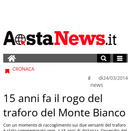
CRONACA
di
il
24/03/2014
news
15 anni fa il rogo del
traforo del Monte Bianco
Con un momento di raccoglimento sui due versanti del traforo
è stato commemorato oggi, a 15 anni di distanza, l’incendio del