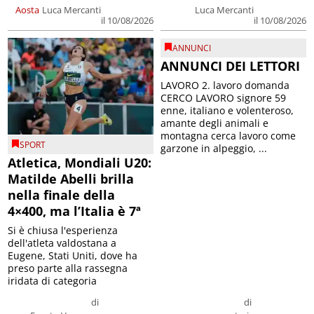
Aosta
Luca Mercanti
Luca Mercanti
il 10/08/2026
il 10/08/2026
ANNUNCI
ANNUNCI DEI LETTORI
LAVORO 2. lavoro domanda
CERCO LAVORO signore 59
enne, italiano e volenteroso,
amante degli animali e
montagna cerca lavoro come
SPORT
garzone in alpeggio, ...
Atletica, Mondiali U20:
Matilde Abelli brilla
nella finale della
4×400, ma l’Italia è 7ª
Si è chiusa l'esperienza
dell'atleta valdostana a
Eugene, Stati Uniti, dove ha
preso parte alla rassegna
iridata di categoria
di
di