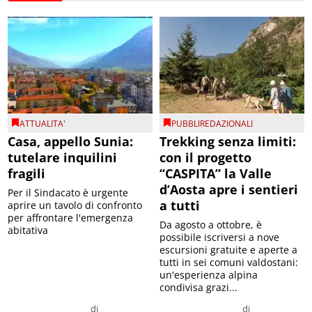
ATTUALITA'
PUBBLIREDAZIONALI
Casa, appello Sunia:
Trekking senza limiti:
tutelare inquilini
con il progetto
fragili
“CASPITA” la Valle
d’Aosta apre i sentieri
Per il Sindacato è urgente
a tutti
aprire un tavolo di confronto
per affrontare l'emergenza
Da agosto a ottobre, è
abitativa
possibile iscriversi a nove
escursioni gratuite e aperte a
tutti in sei comuni valdostani:
un'esperienza alpina
condivisa grazi...
di
di