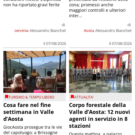
non ha riportato gravi ferite
zona; promessi anche
maggiori controlli e ulteriori
inter...
di
di
cervinia
Alessandro Bianchet
Aosta
Alessandro Bianchet
il 07/08/2026
il 07/08/2026
TURISMO & TEMPO LIBERO
ATTUALITA'
Cosa fare nel fine
Corpo forestale della
settimana in Valle
Valle d’Aosta: 12 nuovi
d’Aosta
agenti in servizio in 8
stazioni
GiocAosta prosegue tra le vie
del capoluogo; a Brissogne
Questa mattina, a palazzo