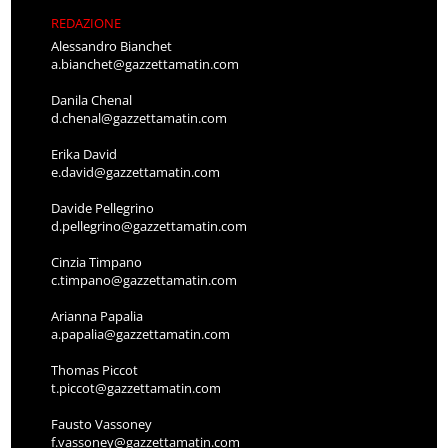
REDAZIONE
Alessandro Bianchet
a.bianchet@gazzettamatin.com
Danila Chenal
d.chenal@gazzettamatin.com
Erika David
e.david@gazzettamatin.com
Davide Pellegrino
d.pellegrino@gazzettamatin.com
Cinzia Timpano
c.timpano@gazzettamatin.com
Arianna Papalia
a.papalia@gazzettamatin.com
Thomas Piccot
t.piccot@gazzettamatin.com
Fausto Vassoney
f.vassoney@gazzettamatin.com