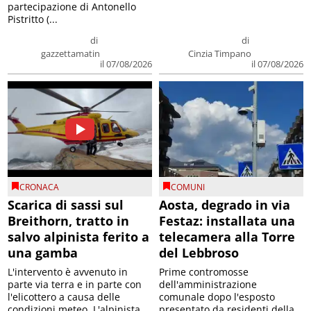
partecipazione di Antonello
Pistritto (...
di
di
gazzettamatin
Cinzia Timpano
il 07/08/2026
il 07/08/2026
CRONACA
COMUNI
Scarica di sassi sul
Aosta, degrado in via
Breithorn, tratto in
Festaz: installata una
salvo alpinista ferito a
telecamera alla Torre
una gamba
del Lebbroso
L'intervento è avvenuto in
Prime contromosse
parte via terra e in parte con
dell'amministrazione
l'elicottero a causa delle
comunale dopo l'esposto
condizioni meteo. L'alpinista
presentato da residenti della