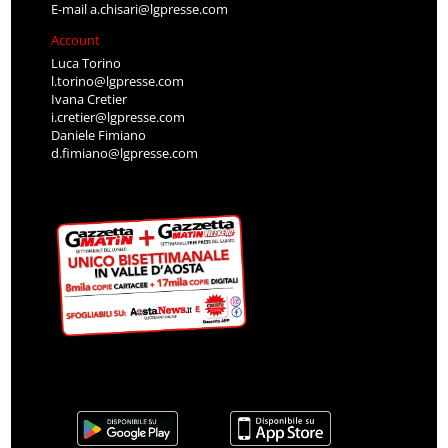
E-mail
a.chisari@lgpresse.com
Account
Luca Torino
l.torino@lgpresse.com
Ivana Cretier
i.cretier@lgpresse.com
Daniele Fimiano
d.fimiano@lgpresse.com