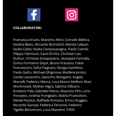
COLLABORATORI
Francesca Arcaro, Massimo Altini, Corrado Bellora,
Nadine Blanc, Riccardo Bortolotti, Manila Calipari,
Giulia Calisti, Nadia Camposaragna, Paolo Ciambi,
Filippo Clermont, Carol Di Vito, Christian Leo
Dufour, Christian Evaspasiano, Giuseppe Farinella,
Enrico Formento Dojot, Bruno Fracasso, Fabio
Francesconi, Sofia Fregnani, Giorgia Gambino,
Paolo Gatto, Michael Ghignone, Marlène Jorrioz,
Cecilia Lazzarotto, Giacomo Mangano, Angela
Marrelli, Federico Mecca, Luca Mauro Melloni, Marc
Montrosset, Matteo Nigra, Sabrina Olibano,
Emiliano Pala, Gabriele Peloso, Maurizio Pitti, Loris
Ponsetto, Andrea Portigliatti, Mattia Pramotton,
Deniel Pession, Raffaele Romano, Enrico Ruggeri,
Riccardo Savoye, Federica Tercinod, Federico
Tigellio Benvenuto, Luca Massimo Trifilò