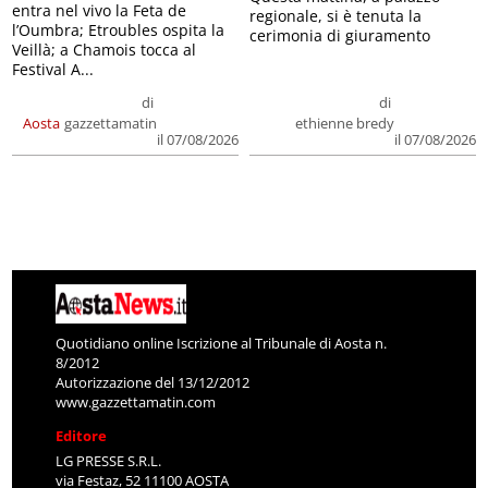
entra nel vivo la Feta de
regionale, si è tenuta la
l’Oumbra; Etroubles ospita la
cerimonia di giuramento
Veillà; a Chamois tocca al
Festival A...
di
di
Aosta
gazzettamatin
ethienne bredy
il 07/08/2026
il 07/08/2026
Quotidiano online Iscrizione al Tribunale di Aosta n.
8/2012
Autorizzazione del 13/12/2012
www.gazzettamatin.com
Editore
LG PRESSE S.R.L.
via Festaz, 52 11100 AOSTA