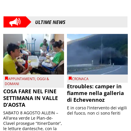
ULTIME NEWS
APPUNTAMENTI
,
OGGI &
CRONACA
DOMANI
Etroubles: camper in
COSA FARE NEL FINE
fiamme nella galleria
SETTIMANA IN VALLE
di Echevennoz
D’AOSTA
E in corso l'intervento dei vigili
SABATO 8 AGOSTO ALLEIN –
del fuoco, non ci sono feriti
All’area verde Le Plan-de-
Clavel prosegue “ItinerDante”,
le letture dantesche, con la