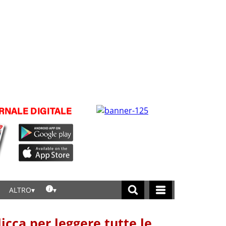
ALTRO
licca per leggere tutte le