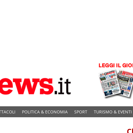
TTACOLI
POLITICA & ECONOMIA
SPORT
TURISMO & EVENTI
C