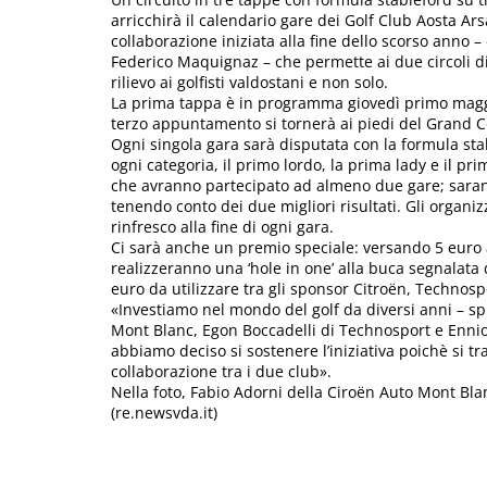
arricchirà il calendario gare dei Golf Club Aosta Ars
collaborazione iniziata alla fine dello scorso anno
Federico Maquignaz – che permette ai due circoli d
rilievo ai golfisti valdostani e non solo.
La prima tappa è in programma giovedì primo maggio
terzo appuntamento si tornerà ai piedi del Grand Co
Ogni singola gara sarà disputata con la formula stab
ogni categoria, il primo lordo, la prima lady e il prim
che avranno partecipato ad almeno due gare; saranno
tenendo conto dei due migliori risultati. Gli organi
rinfresco alla fine di ogni gara.
Ci sarà anche un premio speciale: versando 5 euro all
realizzeranno una ‘hole in one’ alla buca segnalat
euro da utilizzare tra gli sponsor Citroën, Technospo
«Investiamo nel mondo del golf da diversi anni – s
Mont Blanc, Egon Boccadelli di Technosport e Ennio
abbiamo deciso si sostenere l’iniziativa poichè si t
collaborazione tra i due club».
Nella foto, Fabio Adorni della Ciroën Auto Mont Bla
(re.newsvda.it)