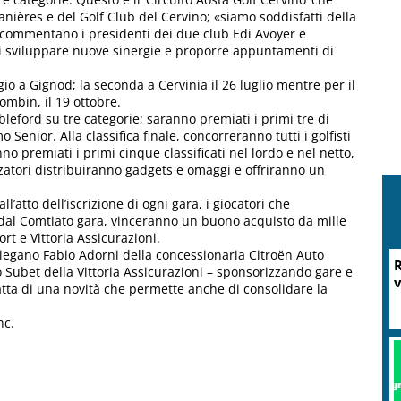
anières e del Golf Club del Cervino; «siamo soddisfatti della
 – commentano i presidenti dei due club Edi Avoyer e
i sviluppare nuove sinergie e proporre appuntamenti di
 a Gignod; la seconda a Cervinia il 26 luglio mentre per il
mbin, il 19 ottobre.
leford su tre categorie; saranno premiati i primi tre di
o Senior. Alla classifica finale, concorreranno tutti i golfisti
 premiati i primi cinque classificati nel lordo e nel netto,
zzatori distribuiranno gadgets e omaggi e offriranno un
’atto dell’iscrizione di ogni gara, i giocatori che
a dal Comtiato gara, vinceranno un buono acquisto da mille
rt e Vittoria Assicurazioni.
piegano Fabio Adorni della concessionaria Citroën Auto
R
 Subet della Vittoria Assicurazioni – sponsorizzando gare e
v
ratta di una novità che permette anche di consolidare la
nc.