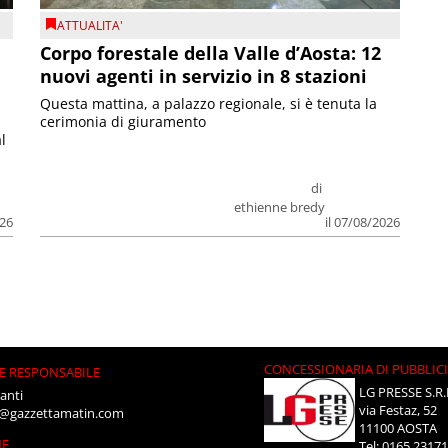
ATTUALITA'
Corpo forestale della Valle d’Aosta: 12
nuovi agenti in servizio in 8 stazioni
Questa mattina, a palazzo regionale, si è tenuta la
cerimonia di giuramento
l
di
ethienne bredy
026
il 07/08/2026
CONCESSIONARIA DI PUBBLIC
E RESPONSABILE
LG PRESSE S.R.
anti
via Festaz, 52
i@gazzettamatin.com
11100 AOSTA
NE
Tel: 0165.2317