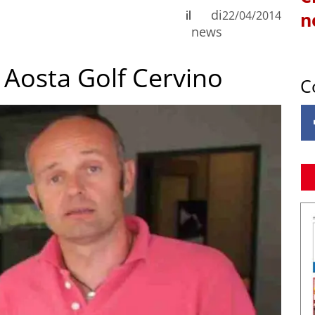
di
il
22/04/2014
n
news
to Aosta Golf Cervino
C