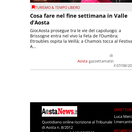
TURISMO & TEMPO LIBERO
Cosa fare nel fine settimana in Valle
d’Aosta
GiocAosta prosegue tra le vie del capoluogo; a
Brissogne entra nel vivo la Feta de l’Oumbra;
Etroubles ospita la Veillà; a Chamois tocca al Festiva
A...
di
Aosta
gazzettamatin
il 07/08/2
DIRETTOR
Luca Merc
l.mercant
Quotidiano online Iscrizione al Tribunale
di Aosta n. 8/2012
REDAZIO