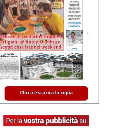
Clicca e scarica la copia