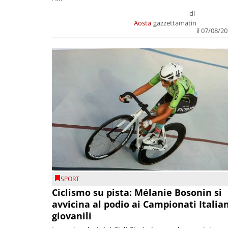
di
Aosta
gazzettamatin
il 07/08/2
SPORT
Ciclismo su pista: Mélanie Bosonin si
avvicina al podio ai Campionati Italia
giovanili