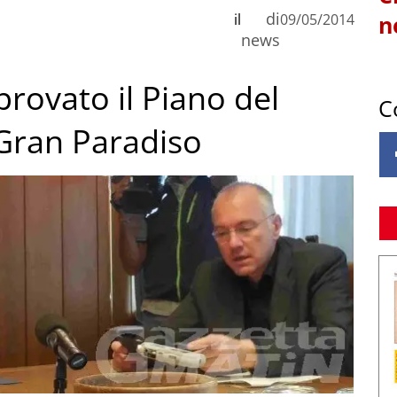
di
il
09/05/2014
n
news
provato il Piano del
C
 Gran Paradiso