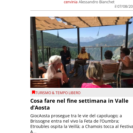
cervinia
Alessandro Bianchet
il 07/08/2
TURISMO & TEMPO LIBERO
Cosa fare nel fine settimana in Valle
d’Aosta
GiocAosta prosegue tra le vie del capoluogo; a
Brissogne entra nel vivo la Feta de l’Oumbra;
Etroubles ospita la Veillà; a Chamois tocca al Festiva
A...