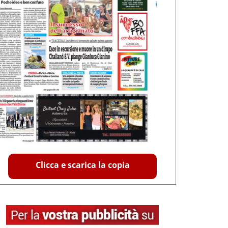
Clicca e scarica la copia