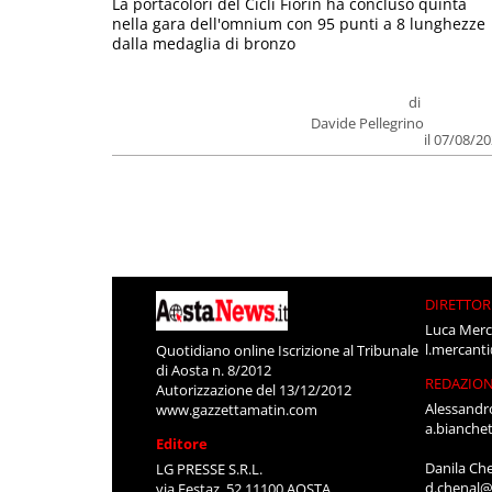
La portacolori del Cicli Fiorin ha concluso quinta
nella gara dell'omnium con 95 punti a 8 lunghezze
dalla medaglia di bronzo
di
Davide Pellegrino
il 07/08/2
DIRETTOR
Luca Merc
l.mercant
Quotidiano online Iscrizione al Tribunale
di Aosta n. 8/2012
REDAZIO
Autorizzazione del 13/12/2012
Alessandr
www.gazzettamatin.com
a.bianche
Editore
Danila Ch
LG PRESSE S.R.L.
d.chenal@
via Festaz, 52 11100 AOSTA