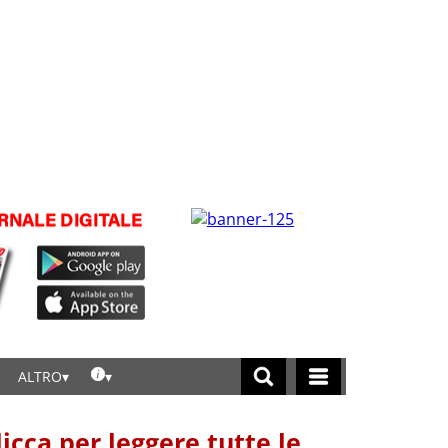
ALTRO
licca per leggere tutte le