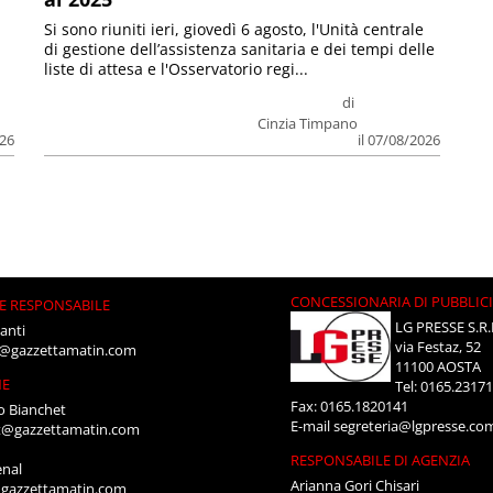
Si sono riuniti ieri, giovedì 6 agosto, l'Unità centrale
di gestione dell’assistenza sanitaria e dei tempi delle
liste di attesa e l'Osservatorio regi...
di
Cinzia Timpano
026
il 07/08/2026
CONCESSIONARIA DI PUBBLIC
E RESPONSABILE
LG PRESSE S.R.
anti
via Festaz, 52
i@gazzettamatin.com
11100 AOSTA
NE
Tel: 0165.2317
Fax: 0165.1820141
o Bianchet
E-mail
segreteria@lgpresse.co
t@gazzettamatin.com
RESPONSABILE DI AGENZIA
enal
Arianna Gori Chisari
gazzettamatin.com