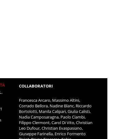
ITÀ
COLLABORATORI
L.
Francesca Arcaro, Massimo Altini,
Corrado Bellora, Nadine Blanc, Riccardo
11
Bortolotti, Manila Calipari, Giulia Calisti,
Nadia Camposaragna, Paolo Ciambi,
m
Filippo Clermont, Carol Di Vito, Christian
Leo Dufour, Christian Evaspasiano,
Giuseppe Farinella, Enrico Formento