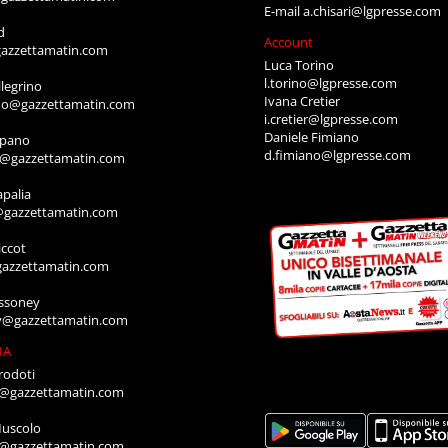
E-mail
a.chisari@lgpresse.com
d
Account
azzettamatin.com
Luca Torino
l.torino@lgpresse.com
legrino
Ivana Cretier
ino@gazzettamatin.com
i.cretier@lgpresse.com
Daniele Fimiano
mpano
d.fimiano@lgpresse.com
o@gazzettamatin.com
apalia
@gazzettamatin.com
ccot
gazzettamatin.com
ssoney
y@gazzettamatin.com
IA
rodoti
a@gazzettamatin.com
Muscolo
a@gazzettamatin.com