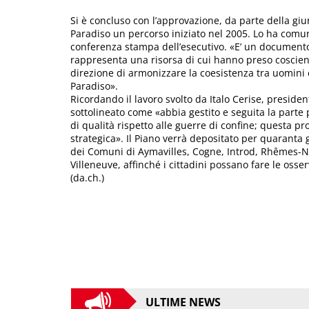
Si è concluso con l’approvazione, da parte della gi
Paradiso un percorso iniziato nel 2005. Lo ha comuni
conferenza stampa dell’esecutivo. «E’ un documento
rappresenta una risorsa di cui hanno preso coscienza
direzione di armonizzare la coesistenza tra uomini 
Paradiso».
Ricordando il lavoro svolto da Italo Cerise, preside
sottolineato come «abbia gestito e seguita la parte 
di qualità rispetto alle guerre di confine; questa p
strategica». Il Piano verrà depositato per quaranta
dei Comuni di Aymavilles, Cogne, Introd, Rhêmes-
Villeneuve, affinché i cittadini possano fare le osse
(da.ch.)
ULTIME NEWS