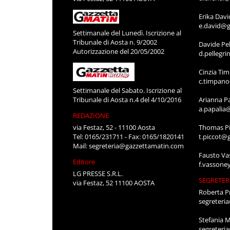
Erika Davi
e.david@g
Settimanale del Lunedì. Iscrizione al
Tribunale di Aosta n. 9/2002
Davide Pel
Autorizzazione del 20/05/2002
d.pellegr
Cinzia Ti
c.timpan
Settimanale del Sabato. Iscrizione al
Tribunale di Aosta n.4 del 4/10/2016
Arianna P
a.papalia
REDAZIONE
via Festaz, 52 - 11100 Aosta
Thomas Pi
Tel: 0165/231711 - Fax: 0165/1820141
t.piccot@
Mail:
segreteria@gazzettamatin.com
Fausto Va
Editore
f.vassone
LG PRESSE S.R.L.
SEGRETER
via Festaz, 52 11100 AOSTA
Roberta P
segreteri
Stefania 
segreteri