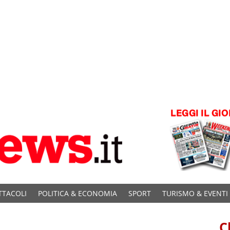
TTACOLI
POLITICA & ECONOMIA
SPORT
TURISMO & EVENTI
C