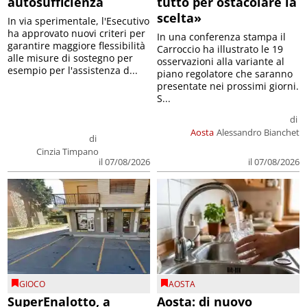
autosufficienza
tutto per ostacolare la
scelta»
In via sperimentale, l'Esecutivo
ha approvato nuovi criteri per
In una conferenza stampa il
garantire maggiore flessibilità
Carroccio ha illustrato le 19
alle misure di sostegno per
osservazioni alla variante al
esempio per l'assistenza d...
piano regolatore che saranno
presentate nei prossimi giorni.
S...
di
Aosta
Alessandro Bianchet
di
Cinzia Timpano
il 07/08/2026
il 07/08/2026
GIOCO
AOSTA
SuperEnalotto, a
Aosta: di nuovo