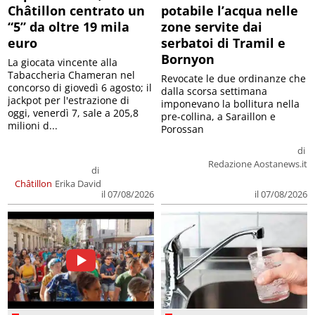
Châtillon centrato un
potabile l’acqua nelle
“5” da oltre 19 mila
zone servite dai
euro
serbatoi di Tramil e
Bornyon
La giocata vincente alla
Tabaccheria Chameran nel
Revocate le due ordinanze che
concorso di giovedì 6 agosto; il
dalla scorsa settimana
jackpot per l'estrazione di
imponevano la bollitura nella
oggi, venerdì 7, sale a 205,8
pre-collina, a Saraillon e
milioni d...
Porossan
di
Redazione Aostanews.it
di
Châtillon
Erika David
il 07/08/2026
il 07/08/2026