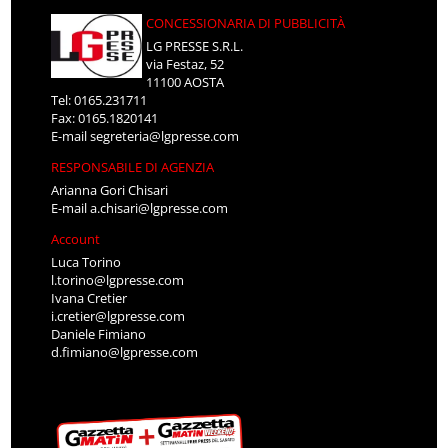
CONCESSIONARIA DI PUBBLICITÀ
LG PRESSE S.R.L.
via Festaz, 52
11100 AOSTA
Tel: 0165.231711
Fax: 0165.1820141
E-mail
segreteria@lgpresse.com
RESPONSABILE DI AGENZIA
Arianna Gori Chisari
E-mail
a.chisari@lgpresse.com
Account
Luca Torino
l.torino@lgpresse.com
Ivana Cretier
i.cretier@lgpresse.com
Daniele Fimiano
d.fimiano@lgpresse.com