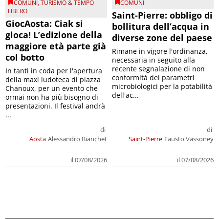
COMUNI
,
TURISMO & TEMPO
COMUNI
LIBERO
Saint-Pierre: obbligo di
GiocAosta: Ciak si
bollitura dell’acqua in
gioca! L’edizione della
diverse zone del paese
maggiore età parte già
Rimane in vigore l'ordinanza,
col botto
necessaria in seguito alla
recente segnalazione di non
In tanti in coda per l'apertura
conformità dei parametri
della maxi ludoteca di piazza
microbiologici per la potabilità
Chanoux, per un evento che
dell'ac...
ormai non ha più bisogno di
presentazioni. Il festival andrà
...
di
di
Aosta
Alessandro Bianchet
Saint-Pierre
Fausto Vassoney
il 07/08/2026
il 07/08/2026