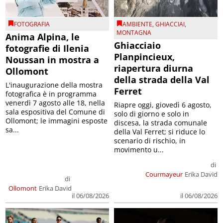
FOTOGRAFIA
AMBIENTE
,
GHIACCIAI
,
MONTAGNA
Anima Alpina, le
Ghiacciaio
fotografie di Ilenia
Planpincieux,
Noussan in mostra a
riapertura diurna
Ollomont
della strada della Val
L'inaugurazione della mostra
Ferret
fotografica è in programma
venerdì 7 agosto alle 18, nella
Riapre oggi, giovedì 6 agosto,
sala espositiva del Comune di
solo di giorno e solo in
Ollomont; le immagini esposte
discesa, la strada comunale
sa...
della Val Ferret; si riduce lo
scenario di rischio, in
movimento u...
di
Courmayeur
Erika David
di
Ollomont
Erika David
il 06/08/2026
il 06/08/2026