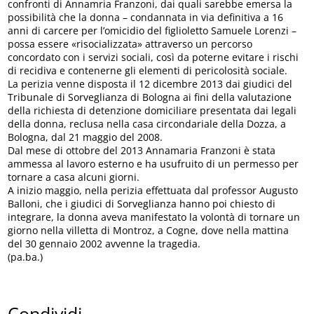
confronti di Annamria Franzoni, dai quali sarebbe emersa la
possibilità che la donna – condannata in via definitiva a 16
anni di carcere per l’omicidio del figlioletto Samuele Lorenzi –
possa essere «risocializzata» attraverso un percorso
concordato con i servizi sociali, così da poterne evitare i rischi
di recidiva e contenerne gli elementi di pericolosità sociale.
La perizia venne disposta il 12 dicembre 2013 dai giudici del
Tribunale di Sorveglianza di Bologna ai fini della valutazione
della richiesta di detenzione domiciliare presentata dai legali
della donna, reclusa nella casa circondariale della Dozza, a
Bologna, dal 21 maggio del 2008.
Dal mese di ottobre del 2013 Annamaria Franzoni è stata
ammessa al lavoro esterno e ha usufruito di un permesso per
tornare a casa alcuni giorni.
A inizio maggio, nella perizia effettuata dal professor Augusto
Balloni, che i giudici di Sorveglianza hanno poi chiesto di
integrare, la donna aveva manifestato la volontà di tornare un
giorno nella villetta di Montroz, a Cogne, dove nella mattina
del 30 gennaio 2002 avvenne la tragedia.
(pa.ba.)
Condividi