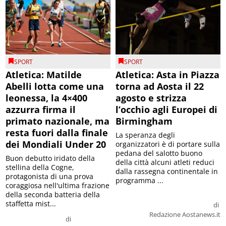
SPORT
SPORT
Atletica: Matilde
Atletica: Asta in Piazza
Abelli lotta come una
torna ad Aosta il 22
leonessa, la 4×400
agosto e strizza
azzurra firma il
l’occhio agli Europei di
primato nazionale, ma
Birmingham
resta fuori dalla finale
La speranza degli
dei Mondiali Under 20
organizzatori è di portare sulla
pedana del salotto buono
Buon debutto iridato della
della città alcuni atleti reduci
stellina della Cogne,
dalla rassegna continentale in
protagonista di una prova
programma ...
coraggiosa nell'ultima frazione
della seconda batteria della
staffetta mist...
di
Redazione Aostanews.it
di