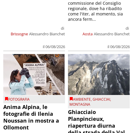
commissione del Consiglio
regionale, dove ha ribadito
come l'iter, al momento, sia
ancora ferm...
di
di
Brissogne
Alessandro Bianchet
Aosta
Alessandro Bianchet
il 06/08/2026
il 06/08/2026
FOTOGRAFIA
AMBIENTE
,
GHIACCIAI
,
MONTAGNA
Anima Alpina, le
Ghiacciaio
fotografie di Ilenia
Planpincieux,
Noussan in mostra a
riapertura diurna
Ollomont
della strada della Val