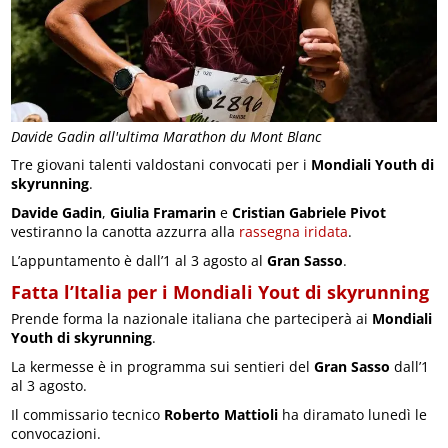
Davide Gadin all'ultima Marathon du Mont Blanc
Tre giovani talenti valdostani convocati per i
Mondiali Youth di
skyrunning
.
Davide Gadin
,
Giulia Framarin
e
Cristian Gabriele Pivot
vestiranno la canotta azzurra alla
rassegna iridata
.
L’appuntamento è dall’1 al 3 agosto al
Gran Sasso
.
Fatta l’Italia per i Mondiali Yout di skyrunning
Prende forma la nazionale italiana che parteciperà ai
Mondiali
Youth di skyrunning
.
La kermesse è in programma sui sentieri del
Gran Sasso
dall’1
al 3 agosto.
Il commissario tecnico
Roberto Mattioli
ha diramato lunedì le
convocazioni.