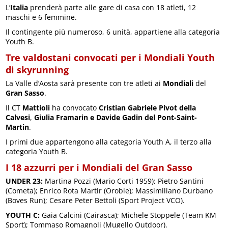
L’
Italia
prenderà parte alle gare di casa con 18 atleti, 12
maschi e 6 femmine.
Il contingente più numeroso, 6 unità, appartiene alla categoria
Youth B.
Tre valdostani convocati per i Mondiali Youth
di skyrunning
La Valle d’Aosta sarà presente con tre atleti ai
Mondiali
del
Gran Sasso
.
Il CT
Mattioli
ha convocato
Cristian Gabriele Pivot della
Calvesi
,
Giulia Framarin e Davide Gadin del Pont-Saint-
Martin
.
I primi due appartengono alla categoria Youth A, il terzo alla
categoria Youth B.
I 18 azzurri per i Mondiali del Gran Sasso
UNDER 23:
Martina Pozzi (Mario Corti 1959); Pietro Santini
(Cometa); Enrico Rota Martir (Orobie); Massimiliano Durbano
(Boves Run); Cesare Peter Bettoli (Sport Project VCO).
YOUTH C:
Gaia Calcini (Cairasca); Michele Stoppele (Team KM
Sport); Tommaso Romagnoli (Mugello Outdoor).