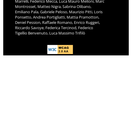
Marrelli, Federico Mecca, Luca Mauro Melloni, Marc
Montrosset, Matteo Nigra, Sabrina Olibano,
Emiliano Pala, Gabriele Peloso, Maurizio Pitti, Loris
Ponsetto, Andrea Portigliatti, Mattia Pramotton,
Deniel Pession, Raffaele Romano, Enrico Ruggeri,
Riccardo Savoye, Federica Tercinod, Federico
Tigellio Benvenuto, Luca Massimo Trifilò