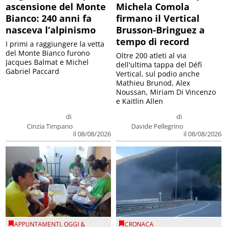
ascensione del Monte
Michela Comola
Bianco: 240 anni fa
firmano il Vertical
nasceva l’alpinismo
Brusson-Bringuez a
tempo di record
I primi a raggiungere la vetta
del Monte Bianco furono
Oltre 200 atleti al via
Jacques Balmat e Michel
dell'ultima tappa del Défì
Gabriel Paccard
Vertical, sul podio anche
Mathieu Brunod, Alex
Noussan, Miriam Di Vincenzo
e Kaitlin Allen
di
di
Cinzia Timpano
Davide Pellegrino
il 08/08/2026
il 08/08/2026
APPUNTAMENTI
,
OGGI &
CRONACA