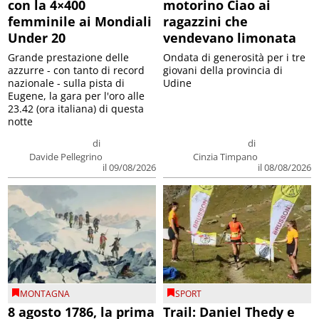
con la 4×400
motorino Ciao ai
femminile ai Mondiali
ragazzini che
Under 20
vendevano limonata
Grande prestazione delle
Ondata di generosità per i tre
azzurre - con tanto di record
giovani della provincia di
nazionale - sulla pista di
Udine
Eugene, la gara per l'oro alle
23.42 (ora italiana) di questa
notte
di
di
Davide Pellegrino
Cinzia Timpano
il 09/08/2026
il 08/08/2026
MONTAGNA
SPORT
8 agosto 1786, la prima
Trail: Daniel Thedy e