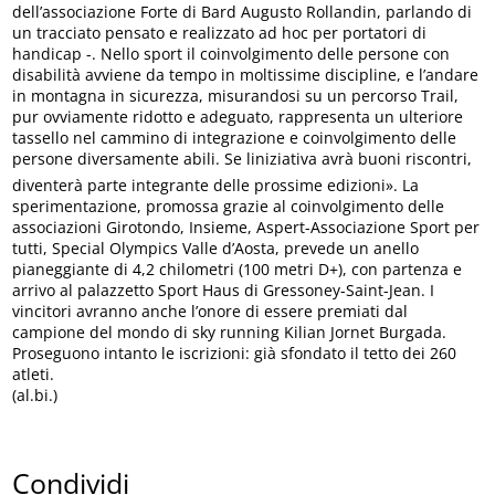
dell’associazione Forte di Bard Augusto Rollandin, parlando di
un tracciato pensato e realizzato ad hoc per portatori di
handicap -. Nello sport il coinvolgimento delle persone con
disabilità avviene da tempo in moltissime discipline, e l’andare
in montagna in sicurezza, misurandosi su un percorso Trail,
pur ovviamente ridotto e adeguato, rappresenta un ulteriore
tassello nel cammino di integrazione e coinvolgimento delle
persone diversamente abili. Se liniziativa avrà buoni riscontri,
diventerà parte integrante delle prossime edizioni». La
sperimentazione, promossa grazie al coinvolgimento delle
associazioni Girotondo, Insieme, Aspert-Associazione Sport per
tutti, Special Olympics Valle d’Aosta, prevede un anello
pianeggiante di 4,2 chilometri (100 metri D+), con partenza e
arrivo al palazzetto Sport Haus di Gressoney-Saint-Jean. I
vincitori avranno anche l’onore di essere premiati dal
campione del mondo di sky running Kilian Jornet Burgada.
Proseguono intanto le iscrizioni: già sfondato il tetto dei 260
atleti.
(al.bi.)
Condividi