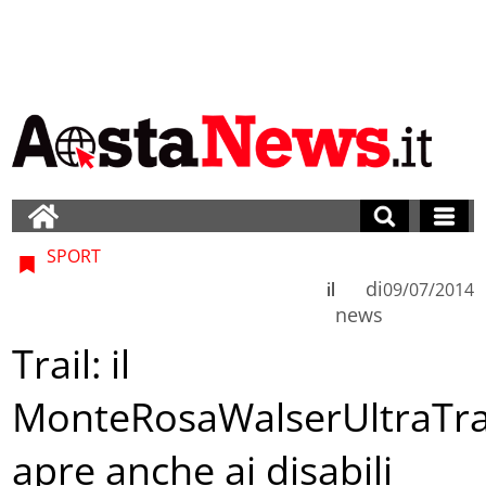
SPORT
di
il
09/07/2014
news
Trail: il
MonteRosaWalserUltraTra
apre anche ai disabili