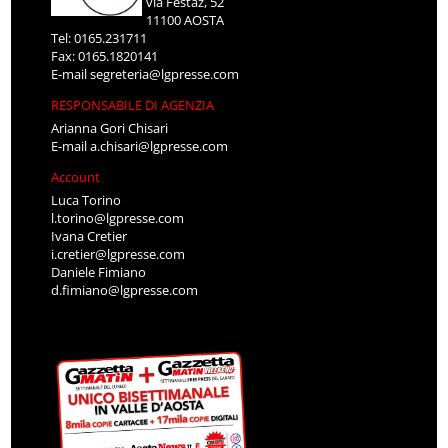
via Festaz, 52
11100 AOSTA
Tel: 0165.231711
Fax: 0165.1820141
E-mail
segreteria@lgpresse.com
RESPONSABILE DI AGENZIA
Arianna Gori Chisari
E-mail
a.chisari@lgpresse.com
Account
Luca Torino
l.torino@lgpresse.com
Ivana Cretier
i.cretier@lgpresse.com
Daniele Fimiano
d.fimiano@lgpresse.com