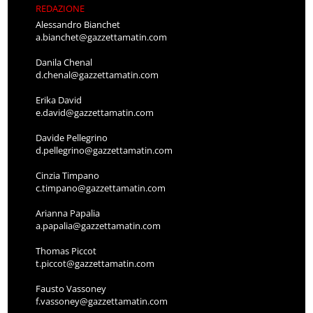
REDAZIONE
Alessandro Bianchet
a.bianchet@gazzettamatin.com
Danila Chenal
d.chenal@gazzettamatin.com
Erika David
e.david@gazzettamatin.com
Davide Pellegrino
d.pellegrino@gazzettamatin.com
Cinzia Timpano
c.timpano@gazzettamatin.com
Arianna Papalia
a.papalia@gazzettamatin.com
Thomas Piccot
t.piccot@gazzettamatin.com
Fausto Vassoney
f.vassoney@gazzettamatin.com