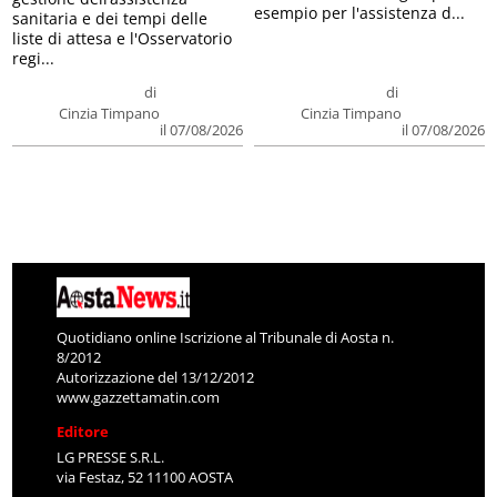
esempio per l'assistenza d...
sanitaria e dei tempi delle
liste di attesa e l'Osservatorio
regi...
di
di
Cinzia Timpano
Cinzia Timpano
il 07/08/2026
il 07/08/2026
Quotidiano online Iscrizione al Tribunale di Aosta n.
8/2012
Autorizzazione del 13/12/2012
www.gazzettamatin.com
Editore
LG PRESSE S.R.L.
via Festaz, 52 11100 AOSTA