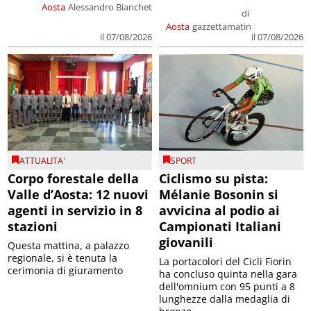
Aosta
Alessandro Bianchet
di
Aosta
gazzettamatin
il 07/08/2026
il 07/08/2026
ATTUALITA'
SPORT
Corpo forestale della
Ciclismo su pista:
Valle d’Aosta: 12 nuovi
Mélanie Bosonin si
agenti in servizio in 8
avvicina al podio ai
stazioni
Campionati Italiani
giovanili
Questa mattina, a palazzo
regionale, si è tenuta la
La portacolori del Cicli Fiorin
cerimonia di giuramento
ha concluso quinta nella gara
dell'omnium con 95 punti a 8
lunghezze dalla medaglia di