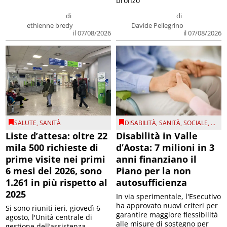
bronzo
di
di
ethienne bredy
Davide Pellegrino
il 07/08/2026
il 07/08/2026
SALUTE
,
SANITÀ
DISABILITÀ
,
SANITÀ
,
SOCIALE
, ...
Liste d’attesa: oltre 22
Disabilità in Valle
mila 500 richieste di
d’Aosta: 7 milioni in 3
prime visite nei primi
anni finanziano il
6 mesi del 2026, sono
Piano per la non
1.261 in più rispetto al
autosufficienza
2025
In via sperimentale, l'Esecutivo
ha approvato nuovi criteri per
Si sono riuniti ieri, giovedì 6
garantire maggiore flessibilità
agosto, l'Unità centrale di
alle misure di sostegno per
gestione dell’assistenza