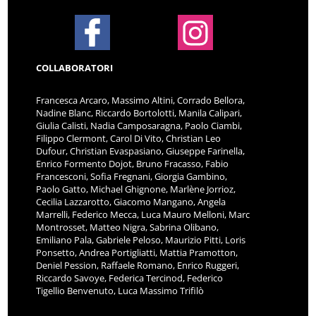
COLLABORATORI
Francesca Arcaro, Massimo Altini, Corrado Bellora,
Nadine Blanc, Riccardo Bortolotti, Manila Calipari,
Giulia Calisti, Nadia Camposaragna, Paolo Ciambi,
Filippo Clermont, Carol Di Vito, Christian Leo
Dufour, Christian Evaspasiano, Giuseppe Farinella,
Enrico Formento Dojot, Bruno Fracasso, Fabio
Francesconi, Sofia Fregnani, Giorgia Gambino,
Paolo Gatto, Michael Ghignone, Marlène Jorrioz,
Cecilia Lazzarotto, Giacomo Mangano, Angela
Marrelli, Federico Mecca, Luca Mauro Melloni, Marc
Montrosset, Matteo Nigra, Sabrina Olibano,
Emiliano Pala, Gabriele Peloso, Maurizio Pitti, Loris
Ponsetto, Andrea Portigliatti, Mattia Pramotton,
Deniel Pession, Raffaele Romano, Enrico Ruggeri,
Riccardo Savoye, Federica Tercinod, Federico
Tigellio Benvenuto, Luca Massimo Trifilò