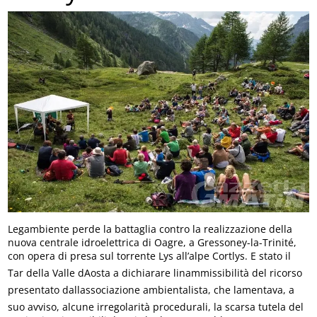
Legambiente perde la battaglia contro la realizzazione della
nuova centrale idroelettrica di Oagre, a Gressoney-la-Trinité,
con opera di presa sul torrente Lys all’alpe Cortlys. E stato il
Tar della Valle dAosta a dichiarare linammissibilità del ricorso
presentato dallassociazione ambientalista, che lamentava, a
suo avviso, alcune irregolarità procedurali, la scarsa tutela del