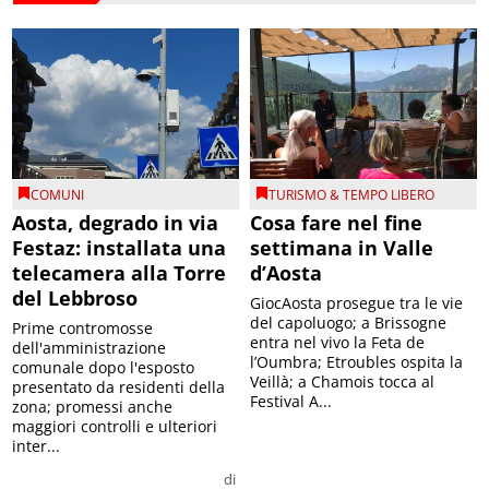
COMUNI
TURISMO & TEMPO LIBERO
Aosta, degrado in via
Cosa fare nel fine
Festaz: installata una
settimana in Valle
telecamera alla Torre
d’Aosta
del Lebbroso
GiocAosta prosegue tra le vie
del capoluogo; a Brissogne
Prime contromosse
entra nel vivo la Feta de
dell'amministrazione
l’Oumbra; Etroubles ospita la
comunale dopo l'esposto
Veillà; a Chamois tocca al
presentato da residenti della
Festival A...
zona; promessi anche
maggiori controlli e ulteriori
inter...
di