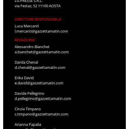
LG PRESSE S.R.L.
via Festaz, 52 11100 AOSTA
DIRETTORE RESPONSABILE
Luca Mercanti
l.mercanti@gazzettamatin.com
REDAZIONE
Alessandro Bianchet
a.bianchet@gazzettamatin.com
Danila Chenal
d.chenal@gazzettamatin.com
Erika David
e.david@gazzettamatin.com
Davide Pellegrino
d.pellegrino@gazzettamatin.com
Cinzia Timpano
c.timpano@gazzettamatin.com
Arianna Papalia