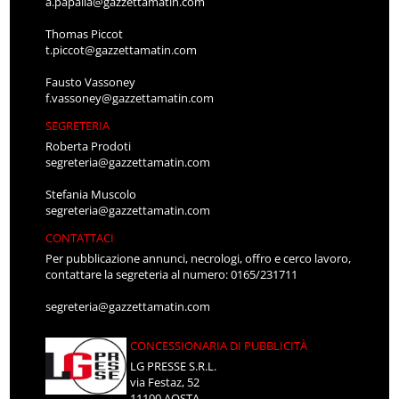
a.papalia@gazzettamatin.com
Thomas Piccot
t.piccot@gazzettamatin.com
Fausto Vassoney
f.vassoney@gazzettamatin.com
SEGRETERIA
Roberta Prodoti
segreteria@gazzettamatin.com
Stefania Muscolo
segreteria@gazzettamatin.com
CONTATTACI
Per pubblicazione annunci, necrologi, offro e cerco lavoro,
contattare la segreteria al numero: 0165/231711
segreteria@gazzettamatin.com
CONCESSIONARIA DI PUBBLICITÀ
LG PRESSE S.R.L.
via Festaz, 52
11100 AOSTA