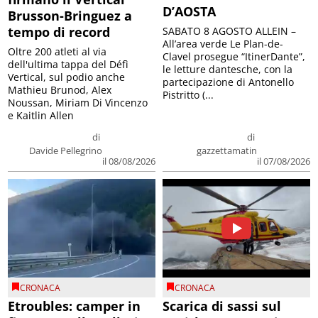
D’AOSTA
Brusson-Bringuez a
tempo di record
SABATO 8 AGOSTO ALLEIN –
All’area verde Le Plan-de-
Oltre 200 atleti al via
Clavel prosegue “ItinerDante”,
dell'ultima tappa del Défì
le letture dantesche, con la
Vertical, sul podio anche
partecipazione di Antonello
Mathieu Brunod, Alex
Pistritto (...
Noussan, Miriam Di Vincenzo
e Kaitlin Allen
di
di
Davide Pellegrino
gazzettamatin
il 08/08/2026
il 07/08/2026
CRONACA
CRONACA
Etroubles: camper in
Scarica di sassi sul