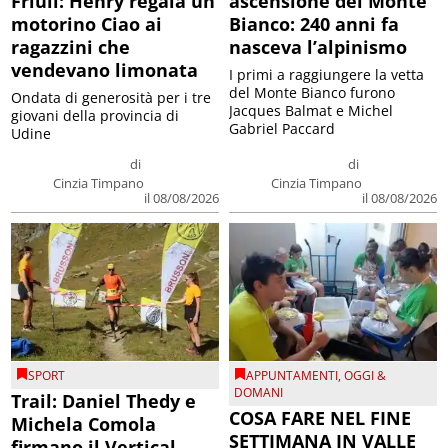
Friuli: Henry regala un
ascensione del Monte
motorino Ciao ai
Bianco: 240 anni fa
ragazzini che
nasceva l’alpinismo
vendevano limonata
I primi a raggiungere la vetta
del Monte Bianco furono
Ondata di generosità per i tre
Jacques Balmat e Michel
giovani della provincia di
Gabriel Paccard
Udine
di
di
Cinzia Timpano
Cinzia Timpano
il 08/08/2026
il 08/08/2026
SPORT
APPUNTAMENTI
,
OGGI &
DOMANI
Trail: Daniel Thedy e
COSA FARE NEL FINE
Michela Comola
SETTIMANA IN VALLE
firmano il Vertical