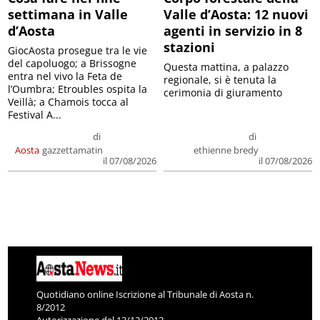
settimana in Valle
Valle d’Aosta: 12 nuovi
d’Aosta
agenti in servizio in 8
stazioni
GiocAosta prosegue tra le vie
del capoluogo; a Brissogne
Questa mattina, a palazzo
entra nel vivo la Feta de
regionale, si è tenuta la
l’Oumbra; Etroubles ospita la
cerimonia di giuramento
Veillà; a Chamois tocca al
Festival A...
di
di
Aosta
gazzettamatin
ethienne bredy
il 07/08/2026
il 07/08/2026
Quotidiano online Iscrizione al Tribunale di Aosta n.
8/2012
Autorizzazione del 13/12/2012