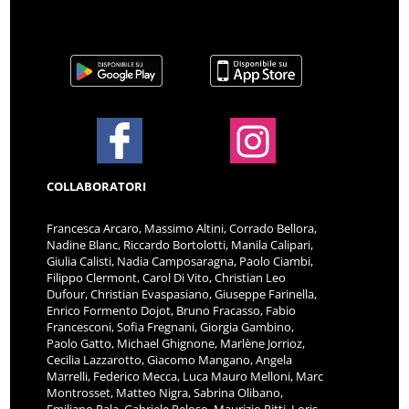
COLLABORATORI
Francesca Arcaro, Massimo Altini, Corrado Bellora,
Nadine Blanc, Riccardo Bortolotti, Manila Calipari,
Giulia Calisti, Nadia Camposaragna, Paolo Ciambi,
Filippo Clermont, Carol Di Vito, Christian Leo
Dufour, Christian Evaspasiano, Giuseppe Farinella,
Enrico Formento Dojot, Bruno Fracasso, Fabio
Francesconi, Sofia Fregnani, Giorgia Gambino,
Paolo Gatto, Michael Ghignone, Marlène Jorrioz,
Cecilia Lazzarotto, Giacomo Mangano, Angela
Marrelli, Federico Mecca, Luca Mauro Melloni, Marc
Montrosset, Matteo Nigra, Sabrina Olibano,
Emiliano Pala, Gabriele Peloso, Maurizio Pitti, Loris