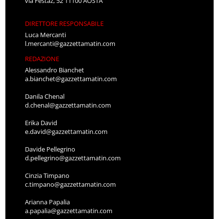
via Festaz, 52 11100 AOSTA
DIRETTORE RESPONSABILE
Luca Mercanti
l.mercanti@gazzettamatin.com
REDAZIONE
Alessandro Bianchet
a.bianchet@gazzettamatin.com
Danila Chenal
d.chenal@gazzettamatin.com
Erika David
e.david@gazzettamatin.com
Davide Pellegrino
d.pellegrino@gazzettamatin.com
Cinzia Timpano
c.timpano@gazzettamatin.com
Arianna Papalia
a.papalia@gazzettamatin.com