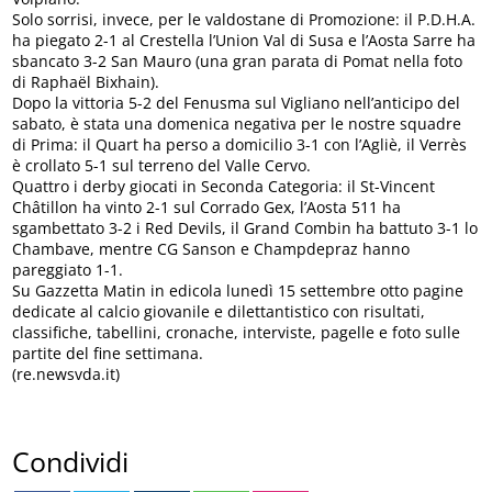
Solo sorrisi, invece, per le valdostane di Promozione: il P.D.H.A.
ha piegato 2-1 al Crestella l’Union Val di Susa e l’Aosta Sarre ha
sbancato 3-2 San Mauro (una gran parata di Pomat nella foto
di Raphaël Bixhain).
Dopo la vittoria 5-2 del Fenusma sul Vigliano nell’anticipo del
sabato, è stata una domenica negativa per le nostre squadre
di Prima: il Quart ha perso a domicilio 3-1 con l’Agliè, il Verrès
è crollato 5-1 sul terreno del Valle Cervo.
Quattro i derby giocati in Seconda Categoria: il St-Vincent
Châtillon ha vinto 2-1 sul Corrado Gex, l’Aosta 511 ha
sgambettato 3-2 i Red Devils, il Grand Combin ha battuto 3-1 lo
Chambave, mentre CG Sanson e Champdepraz hanno
pareggiato 1-1.
Su Gazzetta Matin in edicola lunedì 15 settembre otto pagine
dedicate al calcio giovanile e dilettantistico con risultati,
classifiche, tabellini, cronache, interviste, pagelle e foto sulle
partite del fine settimana.
(re.newsvda.it)
Condividi