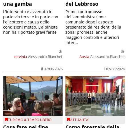
una gamba
del Lebbroso
L'intervento è avvenuto in
Prime contromosse
parte via terra e in parte con
dell'amministrazione
l'elicottero a causa delle
comunale dopo l'esposto
condizioni meteo. L'alpinista
presentato da residenti della
non ha riportato gravi ferite
zona; promessi anche
maggiori controlli e ulteriori
inter...
di
di
cervinia
Alessandro Bianchet
Aosta
Alessandro Bianchet
il 07/08/2026
il 07/08/2026
TURISMO & TEMPO LIBERO
ATTUALITA'
Cosa fare nel fine
Corpo forestale della