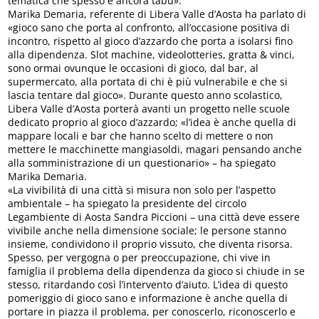
tematica che spesso è ancora tabù».
Marika Demaria, referente di Libera Valle d’Aosta ha parlato di
«gioco sano che porta al confronto, all’occasione positiva di
incontro, rispetto al gioco d’azzardo che porta a isolarsi fino
alla dipendenza. Slot machine, videolotteries, gratta & vinci,
sono ormai ovunque le occasioni di gioco, dal bar, al
supermercato, alla portata di chi è più vulnerabile e che si
lascia tentare dal gioco». Durante questo anno scolastico,
Libera Valle d’Aosta porterà avanti un progetto nelle scuole
dedicato proprio al gioco d’azzardo; «l’idea è anche quella di
mappare locali e bar che hanno scelto di mettere o non
mettere le macchinette mangiasoldi, magari pensando anche
alla somministrazione di un questionario» – ha spiegato
Marika Demaria.
«La vivibilità di una città si misura non solo per l’aspetto
ambientale – ha spiegato la presidente del circolo
Legambiente di Aosta Sandra Piccioni – una città deve essere
vivibile anche nella dimensione sociale; le persone stanno
insieme, condividono il proprio vissuto, che diventa risorsa.
Spesso, per vergogna o per preoccupazione, chi vive in
famiglia il problema della dipendenza da gioco si chiude in se
stesso, ritardando così l’intervento d’aiuto. L’idea di questo
pomeriggio di gioco sano e informazione è anche quella di
portare in piazza il problema, per conoscerlo, riconoscerlo e