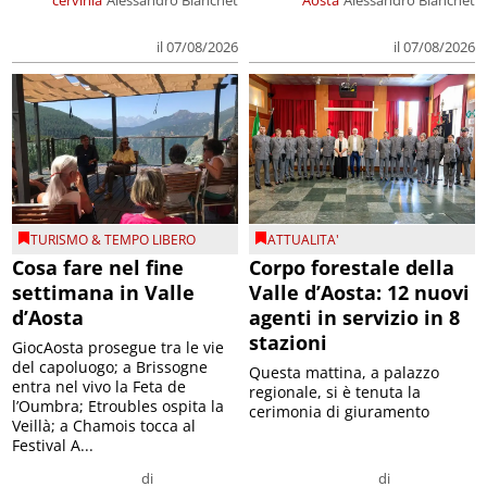
il 07/08/2026
il 07/08/2026
TURISMO & TEMPO LIBERO
ATTUALITA'
Cosa fare nel fine
Corpo forestale della
settimana in Valle
Valle d’Aosta: 12 nuovi
d’Aosta
agenti in servizio in 8
stazioni
GiocAosta prosegue tra le vie
del capoluogo; a Brissogne
Questa mattina, a palazzo
entra nel vivo la Feta de
regionale, si è tenuta la
l’Oumbra; Etroubles ospita la
cerimonia di giuramento
Veillà; a Chamois tocca al
Festival A...
di
di