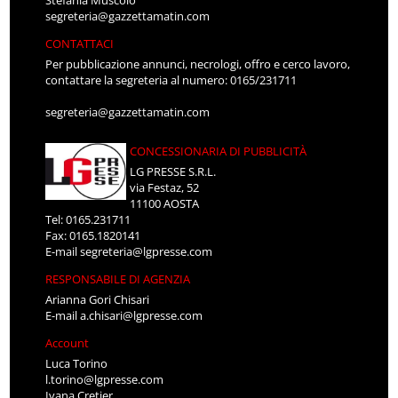
Stefania Muscolo
segreteria@gazzettamatin.com
CONTATTACI
Per pubblicazione annunci, necrologi, offro e cerco lavoro,
contattare la segreteria al numero: 0165/231711
segreteria@gazzettamatin.com
CONCESSIONARIA DI PUBBLICITÀ
LG PRESSE S.R.L.
via Festaz, 52
11100 AOSTA
Tel: 0165.231711
Fax: 0165.1820141
E-mail
segreteria@lgpresse.com
RESPONSABILE DI AGENZIA
Arianna Gori Chisari
E-mail
a.chisari@lgpresse.com
Account
Luca Torino
l.torino@lgpresse.com
Ivana Cretier