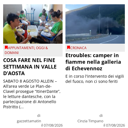
APPUNTAMENTI
,
OGGI &
CRONACA
DOMANI
Etroubles: camper in
COSA FARE NEL FINE
fiamme nella galleria
SETTIMANA IN VALLE
di Echevennoz
D’AOSTA
E in corso l'intervento dei vigili
SABATO 8 AGOSTO ALLEIN –
del fuoco, non ci sono feriti
All’area verde Le Plan-de-
Clavel prosegue “ItinerDante”,
le letture dantesche, con la
partecipazione di Antonello
Pistritto (...
di
di
gazzettamatin
Cinzia Timpano
il 07/08/2026
il 07/08/2026