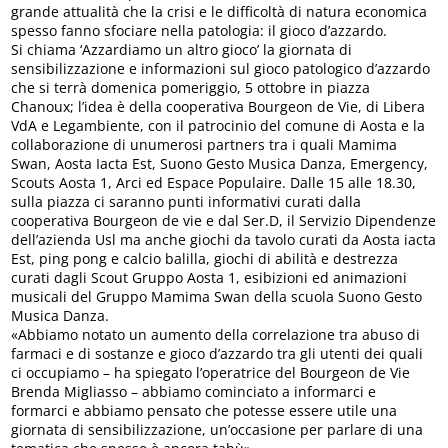
grande attualità che la crisi e le difficoltà di natura economica
spesso fanno sfociare nella patologia: il gioco d’azzardo.
Si chiama ‘Azzardiamo un altro gioco’ la giornata di
sensibilizzazione e informazioni sul gioco patologico d’azzardo
che si terrà domenica pomeriggio, 5 ottobre in piazza
Chanoux; l’idea è della cooperativa Bourgeon de Vie, di Libera
VdA e Legambiente, con il patrocinio del comune di Aosta e la
collaborazione di unumerosi partners tra i quali Mamima
Swan, Aosta Iacta Est, Suono Gesto Musica Danza, Emergency,
Scouts Aosta 1, Arci ed Espace Populaire. Dalle 15 alle 18.30,
sulla piazza ci saranno punti informativi curati dalla
cooperativa Bourgeon de vie e dal Ser.D, il Servizio Dipendenze
dell’azienda Usl ma anche giochi da tavolo curati da Aosta iacta
Est, ping pong e calcio balilla, giochi di abilità e destrezza
curati dagli Scout Gruppo Aosta 1, esibizioni ed animazioni
musicali del Gruppo Mamima Swan della scuola Suono Gesto
Musica Danza.
«Abbiamo notato un aumento della correlazione tra abuso di
farmaci e di sostanze e gioco d’azzardo tra gli utenti dei quali
ci occupiamo – ha spiegato l’operatrice del Bourgeon de Vie
Brenda Migliasso – abbiamo cominciato a informarci e
formarci e abbiamo pensato che potesse essere utile una
giornata di sensibilizzazione, un’occasione per parlare di una