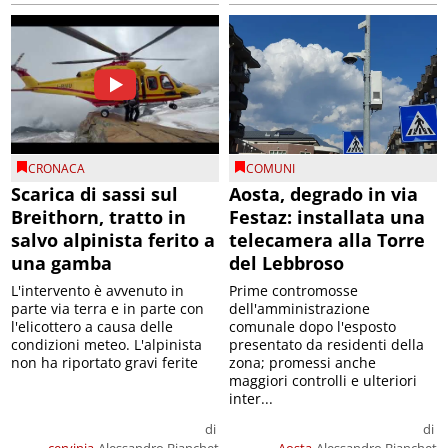
CRONACA
COMUNI
Scarica di sassi sul
Aosta, degrado in via
Breithorn, tratto in
Festaz: installata una
salvo alpinista ferito a
telecamera alla Torre
una gamba
del Lebbroso
L'intervento è avvenuto in
Prime contromosse
parte via terra e in parte con
dell'amministrazione
l'elicottero a causa delle
comunale dopo l'esposto
condizioni meteo. L'alpinista
presentato da residenti della
non ha riportato gravi ferite
zona; promessi anche
maggiori controlli e ulteriori
inter...
di
di
cervinia
Alessandro Bianchet
Aosta
Alessandro Bianchet