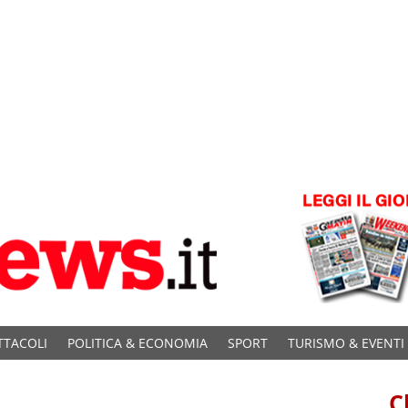
TTACOLI
POLITICA & ECONOMIA
SPORT
TURISMO & EVENTI
C