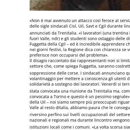
«Non è mai avvenuto un attacco così feroce al servi
delle sigle sindacali Cisl, Uil, Savt e Cgil durante l
annunciati da Trenitalia. «I lavoratori (una trentina
fuori Valle, ndr) e gli studenti sono ostaggio delle 
Fuggetta della Cgil – ed è incredibile apprendere che
nei giorni festivi, la Regione dica con chiarezza se 
preferisce non occuparsi del problema».
Il disagio raccontato dai rappresentanti non si limit
settore che, come spiega Fuggetta, saranno costretti
soppressione delle corse. I sindacati annunciano quin
volantinaggio per mettere a conoscenza gli utenti d
solidarietà a sostegno dei lavoratori. Venerdì si te
stata convocata una riunione da Trenitalia ma, come
convocata a Torino e questo è un pessimo segnale»
della Uil – noi siamo sempre più preoccupati riguar
Valle al resto dItalia, abbiamo paura che le conse
riversino perfino sui livelli occupazionali del settor
nazionali e regionali ma durante lincontro vengon
istituzioni locali come i comuni. «La volta scorsa sia