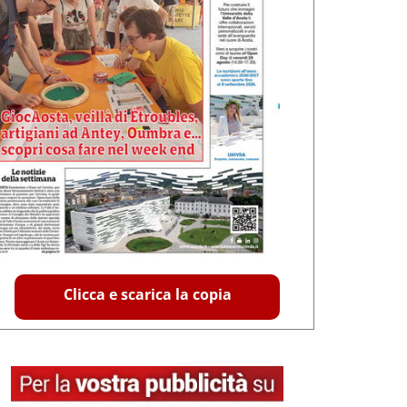
Clicca e scarica la copia