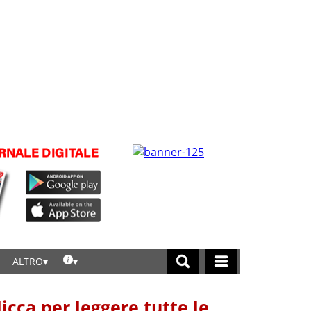
ALTRO
licca per leggere tutte le