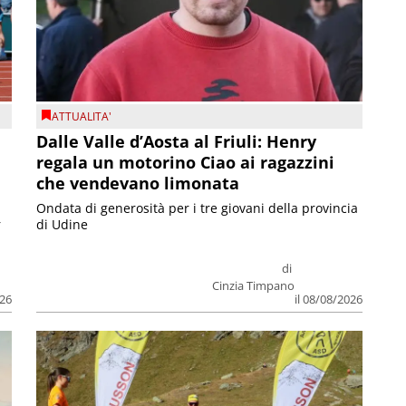
ATTUALITA'
Dalle Valle d’Aosta al Friuli: Henry
regala un motorino Ciao ai ragazzini
che vendevano limonata
Ondata di generosità per i tre giovani della provincia
r
di Udine
di
Cinzia Timpano
026
il 08/08/2026