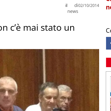
di
il
02/10/2014
n
news
Non c’è mai stato un
C