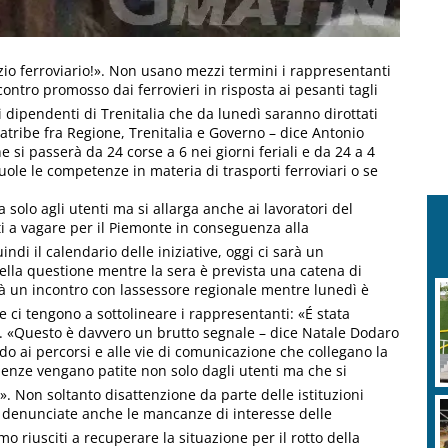
zio ferroviario!». Non usano mezzi termini i rappresentanti
incontro promosso dai ferrovieri in risposta ai pesanti tagli
 i dipendenti di Trenitalia che da lunedì saranno dirottati
diatribe fra Regione, Trenitalia e Governo – dice Antonio
 si passerà da 24 corse a 6 nei giorni feriali e da 24 a 4
vuole le competenze in materia di trasporti ferroviari o se
a solo agli utenti ma si allarga anche ai lavoratori del
 a vagare per il Piemonte in conseguenza alla
di il calendario delle iniziative, oggi ci sarà un
ella questione mentre la sera è prevista una catena di
rrà un incontro con lassessore regionale mentre lunedì è
 ci tengono a sottolineare i rappresentanti: «É stata
. «Questo è davvero un brutto segnale – dice Natale Dodaro
do ai percorsi e alle vie di comunicazione che collegano la
guenze vengano patite non solo dagli utenti ma che si
e». Non soltanto disattenzione da parte delle istituzioni
o denunciate anche le mancanze di interesse delle
mo riusciti a recuperare la situazione per il rotto della