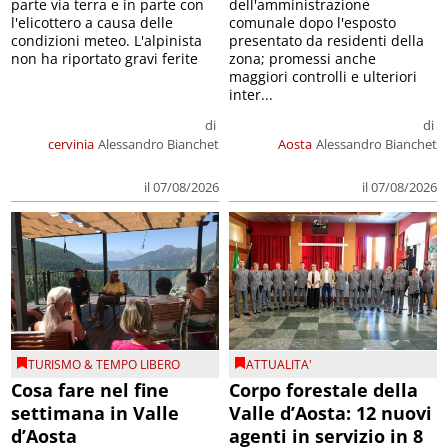
parte via terra e in parte con
dell'amministrazione
l'elicottero a causa delle
comunale dopo l'esposto
condizioni meteo. L'alpinista
presentato da residenti della
non ha riportato gravi ferite
zona; promessi anche
maggiori controlli e ulteriori
inter...
di
di
cervinia
Alessandro Bianchet
Aosta
Alessandro Bianchet
il 07/08/2026
il 07/08/2026
TURISMO & TEMPO LIBERO
ATTUALITA'
Cosa fare nel fine
Corpo forestale della
settimana in Valle
Valle d’Aosta: 12 nuovi
d’Aosta
agenti in servizio in 8