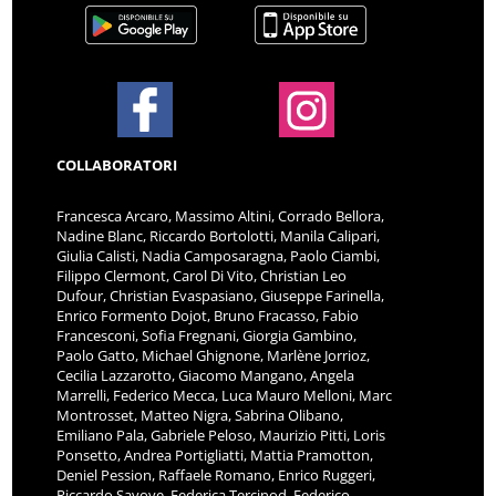
COLLABORATORI
Francesca Arcaro, Massimo Altini, Corrado Bellora,
Nadine Blanc, Riccardo Bortolotti, Manila Calipari,
Giulia Calisti, Nadia Camposaragna, Paolo Ciambi,
Filippo Clermont, Carol Di Vito, Christian Leo
Dufour, Christian Evaspasiano, Giuseppe Farinella,
Enrico Formento Dojot, Bruno Fracasso, Fabio
Francesconi, Sofia Fregnani, Giorgia Gambino,
Paolo Gatto, Michael Ghignone, Marlène Jorrioz,
Cecilia Lazzarotto, Giacomo Mangano, Angela
Marrelli, Federico Mecca, Luca Mauro Melloni, Marc
Montrosset, Matteo Nigra, Sabrina Olibano,
Emiliano Pala, Gabriele Peloso, Maurizio Pitti, Loris
Ponsetto, Andrea Portigliatti, Mattia Pramotton,
Deniel Pession, Raffaele Romano, Enrico Ruggeri,
Riccardo Savoye, Federica Tercinod, Federico