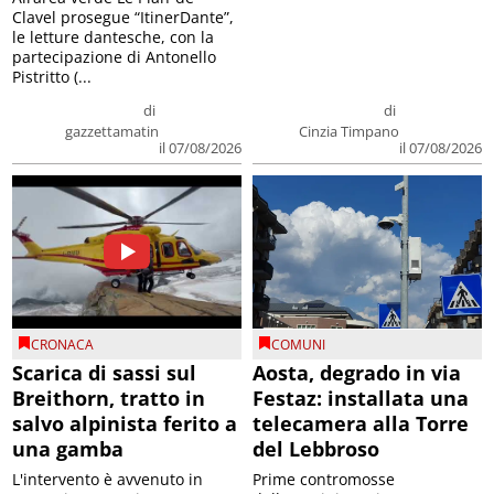
Clavel prosegue “ItinerDante”,
le letture dantesche, con la
partecipazione di Antonello
Pistritto (...
di
di
gazzettamatin
Cinzia Timpano
il 07/08/2026
il 07/08/2026
CRONACA
COMUNI
Scarica di sassi sul
Aosta, degrado in via
Breithorn, tratto in
Festaz: installata una
salvo alpinista ferito a
telecamera alla Torre
una gamba
del Lebbroso
L'intervento è avvenuto in
Prime contromosse