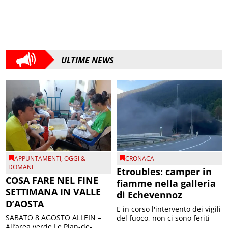
ULTIME NEWS
APPUNTAMENTI
,
OGGI &
CRONACA
DOMANI
Etroubles: camper in
COSA FARE NEL FINE
fiamme nella galleria
SETTIMANA IN VALLE
di Echevennoz
D’AOSTA
E in corso l'intervento dei vigili
SABATO 8 AGOSTO ALLEIN –
del fuoco, non ci sono feriti
All’area verde Le Plan-de-