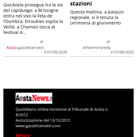
stazioni
GiocAosta prosegue tra le vie
del capoluogo; a Brissogne
Questa mattina, a palazzo
entra nel vivo la Feta de
regionale, si è tenuta la
l’Oumbra; Etroubles ospita la
cerimonia di giuramento
Veillà; a Chamois tocca al
Festival A...
di
di
Aosta
gazzettamatin
ethienne bredy
il 07/08/2026
il 07/08/2026
Quotidiano online Iscrizione al Tribunale di Aosta n.
8/2012
Autorizzazione del 13/12/2012
www.gazzettamatin.com
Editore