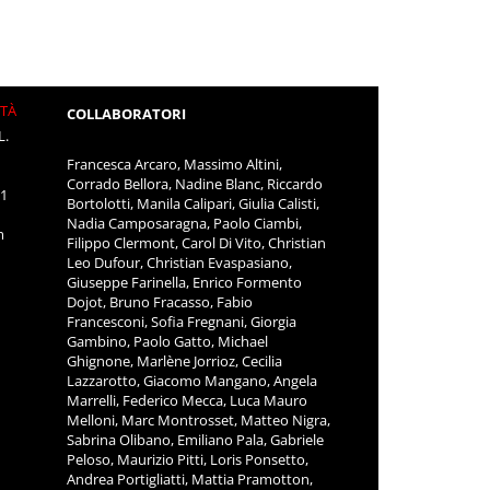
ITÀ
COLLABORATORI
L.
Francesca Arcaro, Massimo Altini,
Corrado Bellora, Nadine Blanc, Riccardo
11
Bortolotti, Manila Calipari, Giulia Calisti,
Nadia Camposaragna, Paolo Ciambi,
m
Filippo Clermont, Carol Di Vito, Christian
Leo Dufour, Christian Evaspasiano,
Giuseppe Farinella, Enrico Formento
Dojot, Bruno Fracasso, Fabio
Francesconi, Sofia Fregnani, Giorgia
Gambino, Paolo Gatto, Michael
Ghignone, Marlène Jorrioz, Cecilia
Lazzarotto, Giacomo Mangano, Angela
Marrelli, Federico Mecca, Luca Mauro
Melloni, Marc Montrosset, Matteo Nigra,
Sabrina Olibano, Emiliano Pala, Gabriele
Peloso, Maurizio Pitti, Loris Ponsetto,
Andrea Portigliatti, Mattia Pramotton,