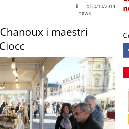
di
il
30/10/2014
n
news
a Chanoux i maestri
C
 Ciocc