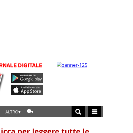
ALTRO
licca per leggere tutte le