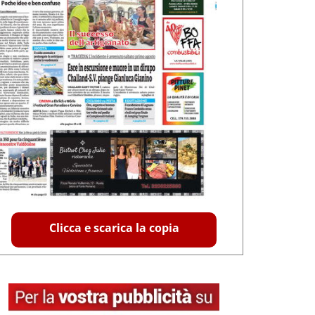
Clicca e scarica la copia