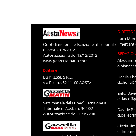
DIRETTOR
Luca Merc
l.mercant
Quotidiano online Iscrizione al Tribunale
di Aosta n. 8/2012
REDAZIO
Autorizzazione del 13/12/2012
Alessandr
www.gazzettamatin.com
a.bianche
Editore
Danila Ch
LG PRESSE S.R.L.
d.chenal@
via Festaz, 52 11100 AOSTA
Erika Davi
e.david@g
Settimanale del Lunedì. Iscrizione al
Tribunale di Aosta n. 9/2002
Davide Pel
Autorizzazione del 20/05/2002
d.pellegr
Cinzia Ti
c.timpan