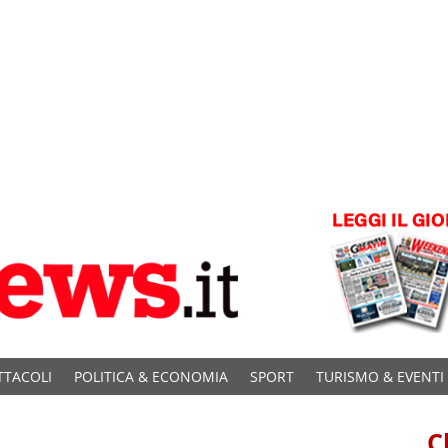
TTACOLI
POLITICA & ECONOMIA
SPORT
TURISMO & EVENTI
C