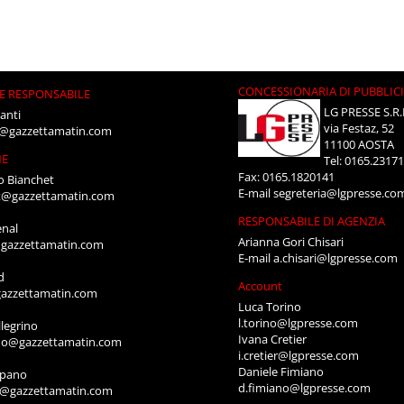
CONCESSIONARIA DI PUBBLIC
E RESPONSABILE
LG PRESSE S.R.
anti
via Festaz, 52
i@gazzettamatin.com
11100 AOSTA
NE
Tel: 0165.2317
Fax: 0165.1820141
o Bianchet
E-mail
segreteria@lgpresse.co
t@gazzettamatin.com
RESPONSABILE DI AGENZIA
enal
Arianna Gori Chisari
gazzettamatin.com
E-mail
a.chisari@lgpresse.com
d
Account
azzettamatin.com
Luca Torino
l.torino@lgpresse.com
legrino
Ivana Cretier
ino@gazzettamatin.com
i.cretier@lgpresse.com
Daniele Fimiano
mpano
d.fimiano@lgpresse.com
o@gazzettamatin.com