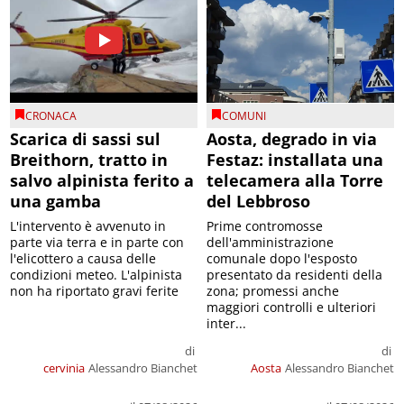
CRONACA
COMUNI
Scarica di sassi sul
Aosta, degrado in via
Breithorn, tratto in
Festaz: installata una
salvo alpinista ferito a
telecamera alla Torre
una gamba
del Lebbroso
L'intervento è avvenuto in
Prime contromosse
parte via terra e in parte con
dell'amministrazione
l'elicottero a causa delle
comunale dopo l'esposto
condizioni meteo. L'alpinista
presentato da residenti della
non ha riportato gravi ferite
zona; promessi anche
maggiori controlli e ulteriori
inter...
di
di
cervinia
Alessandro Bianchet
Aosta
Alessandro Bianchet