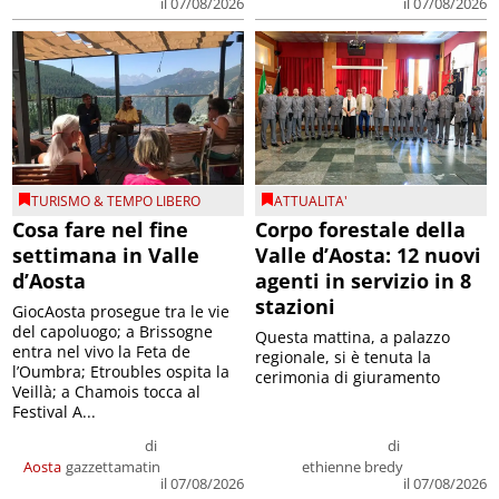
il 07/08/2026
il 07/08/2026
TURISMO & TEMPO LIBERO
ATTUALITA'
Cosa fare nel fine
Corpo forestale della
settimana in Valle
Valle d’Aosta: 12 nuovi
d’Aosta
agenti in servizio in 8
stazioni
GiocAosta prosegue tra le vie
del capoluogo; a Brissogne
Questa mattina, a palazzo
entra nel vivo la Feta de
regionale, si è tenuta la
l’Oumbra; Etroubles ospita la
cerimonia di giuramento
Veillà; a Chamois tocca al
Festival A...
di
di
Aosta
gazzettamatin
ethienne bredy
il 07/08/2026
il 07/08/2026