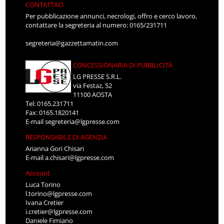
CONTATTACI
Per pubblicazione annunci, necrologi, offro e cerco lavoro,
contattare la segreteria al numero: 0165/231711
segreteria@gazzettamatin.com
CONCESSIONARIA DI PUBBLICITÀ
LG PRESSE S.R.L.
via Festaz, 52
11100 AOSTA
Tel: 0165.231711
Fax: 0165.1820141
E-mail
segreteria@lgpresse.com
RESPONSABILE DI AGENZIA
Arianna Gori Chisari
E-mail
a.chisari@lgpresse.com
Account
Luca Torino
l.torino@lgpresse.com
Ivana Cretier
i.cretier@lgpresse.com
Daniele Fimiano