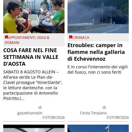
APPUNTAMENTI
,
OGGI &
CRONACA
DOMANI
Etroubles: camper in
COSA FARE NEL FINE
fiamme nella galleria
SETTIMANA IN VALLE
di Echevennoz
D’AOSTA
E in corso l'intervento dei vigili
SABATO 8 AGOSTO ALLEIN –
del fuoco, non ci sono feriti
All’area verde Le Plan-de-
Clavel prosegue “ItinerDante”,
le letture dantesche, con la
partecipazione di Antonello
Pistritto (...
di
di
gazzettamatin
Cinzia Timpano
il 07/08/2026
il 07/08/2026