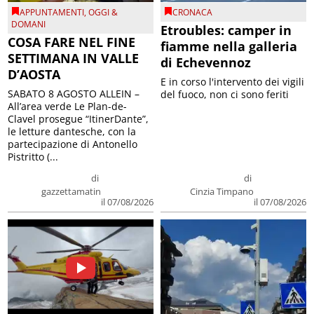
APPUNTAMENTI
,
OGGI &
CRONACA
DOMANI
Etroubles: camper in
COSA FARE NEL FINE
fiamme nella galleria
SETTIMANA IN VALLE
di Echevennoz
D’AOSTA
E in corso l'intervento dei vigili
SABATO 8 AGOSTO ALLEIN –
del fuoco, non ci sono feriti
All’area verde Le Plan-de-
Clavel prosegue “ItinerDante”,
le letture dantesche, con la
partecipazione di Antonello
Pistritto (...
di
di
gazzettamatin
Cinzia Timpano
il 07/08/2026
il 07/08/2026