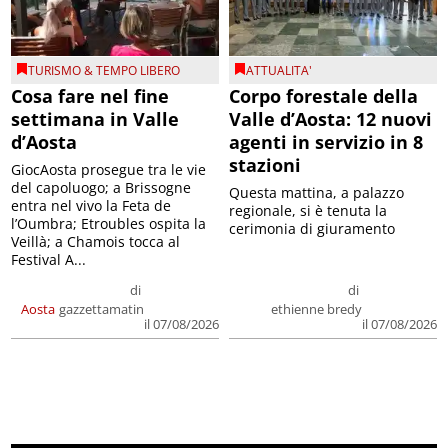
TURISMO & TEMPO LIBERO
ATTUALITA'
Cosa fare nel fine
Corpo forestale della
settimana in Valle
Valle d’Aosta: 12 nuovi
d’Aosta
agenti in servizio in 8
stazioni
GiocAosta prosegue tra le vie
del capoluogo; a Brissogne
Questa mattina, a palazzo
entra nel vivo la Feta de
regionale, si è tenuta la
l’Oumbra; Etroubles ospita la
cerimonia di giuramento
Veillà; a Chamois tocca al
Festival A...
di
di
Aosta
gazzettamatin
ethienne bredy
il 07/08/2026
il 07/08/2026