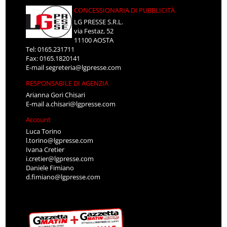
CONCESSIONARIA DI PUBBLICITÀ
LG PRESSE S.R.L.
via Festaz, 52
11100 AOSTA
Tel: 0165.231711
Fax: 0165.1820141
E-mail
segreteria@lgpresse.com
RESPONSABILE DI AGENZIA
Arianna Gori Chisari
E-mail
a.chisari@lgpresse.com
Account
Luca Torino
l.torino@lgpresse.com
Ivana Cretier
i.cretier@lgpresse.com
Daniele Fimiano
d.fimiano@lgpresse.com