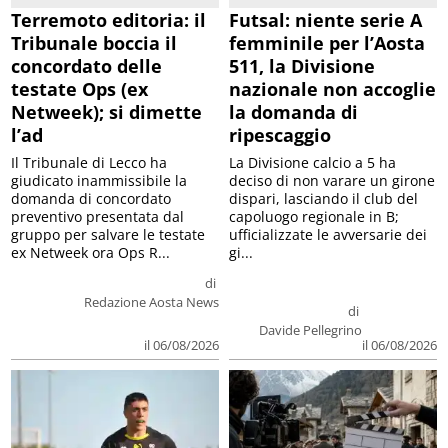
Terremoto editoria: il
Futsal: niente serie A
Tribunale boccia il
femminile per l’Aosta
concordato delle
511, la Divisione
testate Ops (ex
nazionale non accoglie
Netweek); si dimette
la domanda di
l’ad
ripescaggio
Il Tribunale di Lecco ha
La Divisione calcio a 5 ha
giudicato inammissibile la
deciso di non varare un girone
domanda di concordato
dispari, lasciando il club del
preventivo presentata dal
capoluogo regionale in B;
gruppo per salvare le testate
ufficializzate le avversarie dei
ex Netweek ora Ops R...
gi...
di
Redazione Aosta News
di
Davide Pellegrino
il 06/08/2026
il 06/08/2026