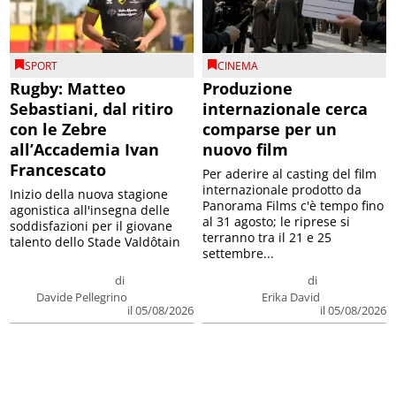
SPORT
CINEMA
Rugby: Matteo
Produzione
Sebastiani, dal ritiro
internazionale cerca
con le Zebre
comparse per un
all’Accademia Ivan
nuovo film
Francescato
Per aderire al casting del film
internazionale prodotto da
Inizio della nuova stagione
Panorama Films c'è tempo fino
agonistica all'insegna delle
al 31 agosto; le riprese si
soddisfazioni per il giovane
terranno tra il 21 e 25
talento dello Stade Valdôtain
settembre...
di
di
Davide Pellegrino
Erika David
il 05/08/2026
il 05/08/2026