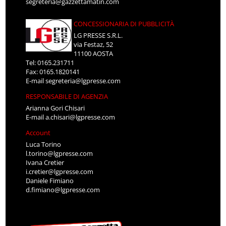
segreteria@gazzettamatin.com
CONCESSIONARIA DI PUBBLICITÀ
LG PRESSE S.R.L.
via Festaz, 52
11100 AOSTA
Tel: 0165.231711
Fax: 0165.1820141
E-mail
segreteria@lgpresse.com
RESPONSABILE DI AGENZIA
Arianna Gori Chisari
E-mail
a.chisari@lgpresse.com
Account
Luca Torino
l.torino@lgpresse.com
Ivana Cretier
i.cretier@lgpresse.com
Daniele Fimiano
d.fimiano@lgpresse.com