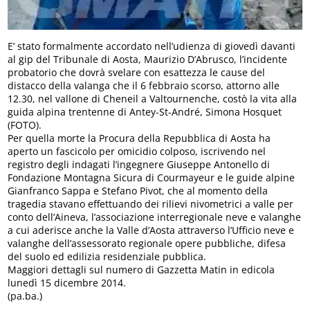
E’ stato formalmente accordato nell’udienza di giovedì davanti
al gip del Tribunale di Aosta, Maurizio D’Abrusco, l’incidente
probatorio che dovrà svelare con esattezza le cause del
distacco della valanga che il 6 febbraio scorso, attorno alle
12.30, nel vallone di Cheneil a Valtournenche, costò la vita alla
guida alpina trentenne di Antey-St-André, Simona Hosquet
(FOTO).
Per quella morte la Procura della Repubblica di Aosta ha
aperto un fascicolo per omicidio colposo, iscrivendo nel
registro degli indagati l’ingegnere Giuseppe Antonello di
Fondazione Montagna Sicura di Courmayeur e le guide alpine
Gianfranco Sappa e Stefano Pivot, che al momento della
tragedia stavano effettuando dei rilievi nivometrici a valle per
conto dell’Aineva, l’associazione interregionale neve e valanghe
a cui aderisce anche la Valle d’Aosta attraverso l’Ufficio neve e
valanghe dell’assessorato regionale opere pubbliche, difesa
del suolo ed edilizia residenziale pubblica.
Maggiori dettagli sul numero di Gazzetta Matin in edicola
lunedì 15 dicembre 2014.
(pa.ba.)