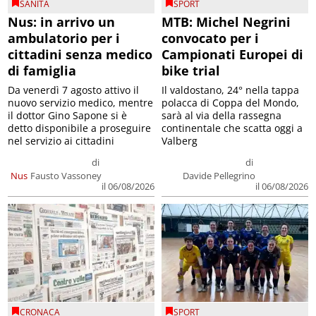
SANITÀ
SPORT
Nus: in arrivo un
MTB: Michel Negrini
ambulatorio per i
convocato per i
cittadini senza medico
Campionati Europei di
di famiglia
bike trial
Da venerdì 7 agosto attivo il
Il valdostano, 24° nella tappa
nuovo servizio medico, mentre
polacca di Coppa del Mondo,
il dottor Gino Sapone si è
sarà al via della rassegna
detto disponibile a proseguire
continentale che scatta oggi a
nel servizio ai cittadini
Valberg
di
di
Nus
Fausto Vassoney
Davide Pellegrino
il 06/08/2026
il 06/08/2026
CRONACA
SPORT